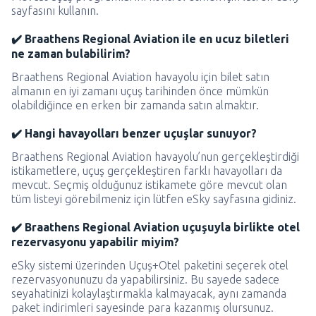
sayfasını kullanın.
✔️ Braathens Regional Aviation ile en ucuz biletleri
ne zaman bulabilirim?
Braathens Regional Aviation havayolu için bilet satın
almanın en iyi zamanı uçuş tarihinden önce mümkün
olabildiğince en erken bir zamanda satın almaktır.
✔️ Hangi havayolları benzer uçuşlar sunuyor?
Braathens Regional Aviation havayolu’nun gerçekleştirdiği
istikametlere, uçuş gerçekleştiren farklı havayolları da
mevcut. Seçmiş olduğunuz istikamete göre mevcut olan
tüm listeyi görebilmeniz için lütfen eSky sayfasına gidiniz.
✔️ Braathens Regional Aviation uçuşuyla birlikte otel
rezervasyonu yapabilir miyim?
eSky sistemi üzerinden Uçuş+Otel paketini seçerek otel
rezervasyonunuzu da yapabilirsiniz. Bu sayede sadece
seyahatinizi kolaylaştırmakla kalmayacak, aynı zamanda
paket indirimleri sayesinde para kazanmış olursunuz.