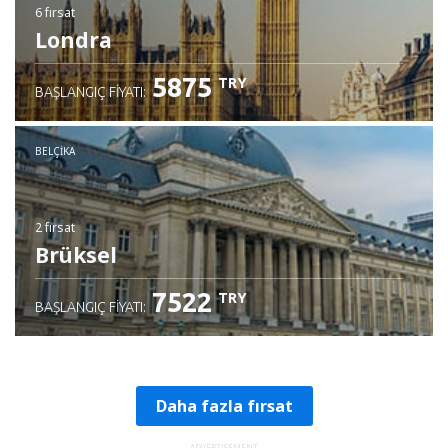
6 fırsat
Londra
5875
TRY
BAŞLANGIÇ FIYATI:
BELÇIKA
2 fırsat
Brüksel
7522
TRY
BAŞLANGIÇ FIYATI:
Daha fazla fırsat
ADVERTISEMENT