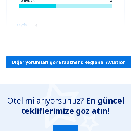
Yemekler:
2
Faydalı
4
Damian
Poland,
Eylül 2019
Diğer yorumları gör Braathens Regional Aviation
Otel mi arıyorsunuz?
En güncel
tekliflerimize göz atın!