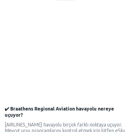
✔️ Braathens Regional Aviation havayolu nereye
uçuyor?
[AIRLINES_NAME] havayolu birçok farklı noktaya uçuyor.
Mevcut uçuş programlarını kontrol etmek için lütfen eSky