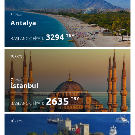
3 fırsat
Antalya
3294
TRY
BAŞLANGIÇ FIYATI:
TÜRKIYE
7 fırsat
İstanbul
2635
TRY
BAŞLANGIÇ FIYATI:
TÜRKIYE