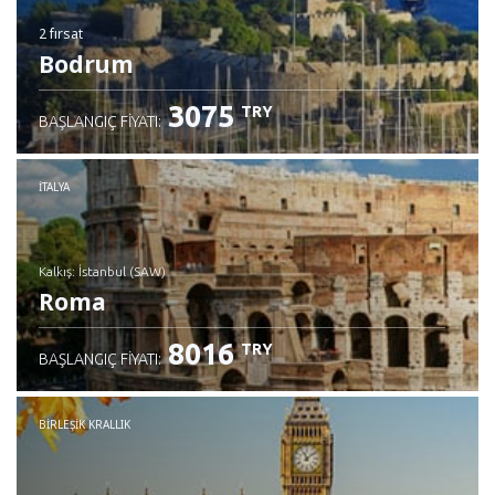
2 fırsat
Bodrum
3075
TRY
BAŞLANGIÇ FIYATI:
İTALYA
Kalkış: İstanbul (SAW)
Roma
8016
TRY
BAŞLANGIÇ FIYATI:
İncele
BIRLEŞIK KRALLIK