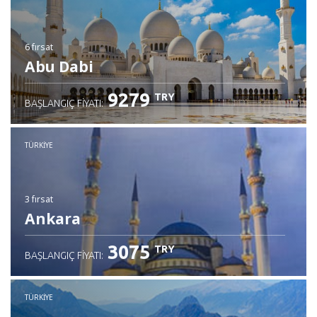
6 fırsat
Abu Dabi
9279
TRY
BAŞLANGIÇ FIYATI:
TÜRKIYE
3 fırsat
Ankara
3075
TRY
BAŞLANGIÇ FIYATI:
TÜRKIYE