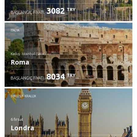
3082
TRY
BAŞLANGIÇ FIYATI:
İTALYA
Kalkış: İstanbul (SAW)
Roma
8034
TRY
BAŞLANGIÇ FIYATI:
İncele
BIRLEŞIK KRALLIK
6 fırsat
Londra