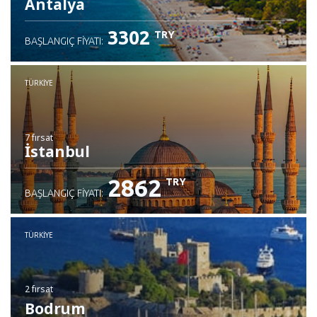
Antalya
3302
TRY
BAŞLANGIÇ FIYATI:
TÜRKIYE
7 fırsat
İstanbul
2862
TRY
BAŞLANGIÇ FIYATI:
TÜRKIYE
2 fırsat
Bodrum