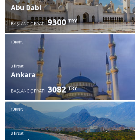
Abu Dabi
9300
TRY
BAŞLANGIÇ FIYATI:
TÜRKIYE
3 fırsat
Ankara
3082
TRY
BAŞLANGIÇ FIYATI:
TÜRKIYE
3 fırsat