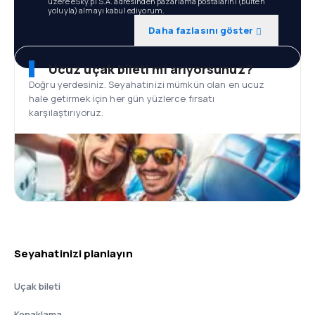
üzere eSky.pl S.A. adresinden pazarlama postalarını (bülten
yoluyla) almayı kabul ediyorum.
Daha fazlasını göster
Ucuz uçak bileti mi arıyorsunuz?
Doğru yerdesiniz. Seyahatinizi mümkün olan en ucuz
hale getirmek için her gün yüzlerce fırsatı
karşılaştırıyoruz.
Seyahatinizi planlayın
Uçak bileti
Konaklama