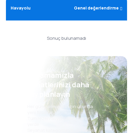
Havayolu
Genel değerlendirme
Sonuç bulunamadı
Uygulamamızla
seyahatlerinizi daha
kolay planlayın
Her gün parmaklarınızın ucunda
yeni fırsatlar
Tüm rezervasyonlarınız tek bir
yerde
Seyahat kategorisinde en yüksek