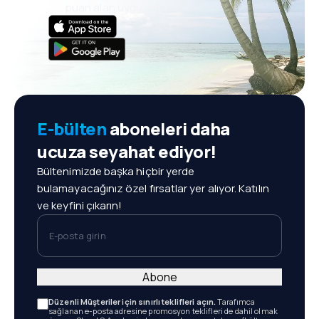
puan alan uygulama
E-bülten
aboneleri daha
ucuza seyahat ediyor!
Bültenimizde başka hiçbir yerde
bulamayacağınız özel fırsatlar yer alıyor. Katılın
ve keyfini çıkarın!
E-posta girin
Abone
Düzenli Müşteriler için sınırlı teklifleri açın.
Tarafımca
sağlanan e-posta adresine promosyon teklifleri de dahil olmak