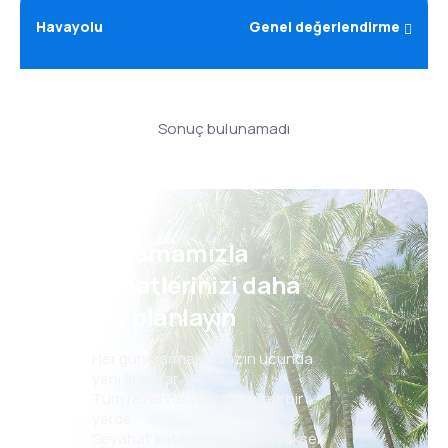
Havayolu
Genel değerlendirme
Sonuç bulunamadı
Uygulamamızla
seyahatlerinizi daha
kolay planlayın
Her gün parmaklarınızın ucunda
yeni fırsatlar
Tüm rezervasyonlarınız tek bir
yerde
Seyahat kategorisinde en yüksek