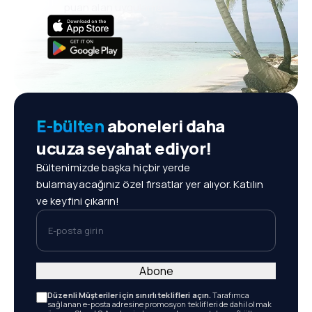
puan alan uygulama
E-bülten
aboneleri daha
ucuza seyahat ediyor!
Bültenimizde başka hiçbir yerde
bulamayacağınız özel fırsatlar yer alıyor. Katılın
ve keyfini çıkarın!
E-posta girin
Abone
Düzenli Müşteriler için sınırlı teklifleri açın.
Tarafımca
sağlanan e-posta adresine promosyon teklifleri de dahil olmak