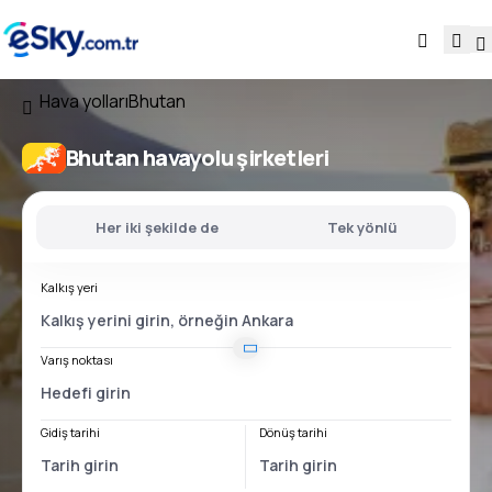
Hava yolları
Bhutan
Bhutan havayolu şirketleri
Her iki şekilde de
Tek yönlü
Kalkış yeri
Varış noktası
Gidiş tarihi
Dönüş tarihi