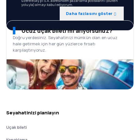
üzere eSky.pl S.A. adresinden pazarlama postalarını (bülten
yoluyla) almayı kabul ediyorum.
Daha fazlasını göster
Ucuz uçak bileti mi arıyorsunuz?
Doğru yerdesiniz. Seyahatinizi mümkün olan en ucuz
hale getirmek için her gün yüzlerce fırsatı
karşılaştırıyoruz.
Seyahatinizi planlayın
Uçak bileti
Konaklama