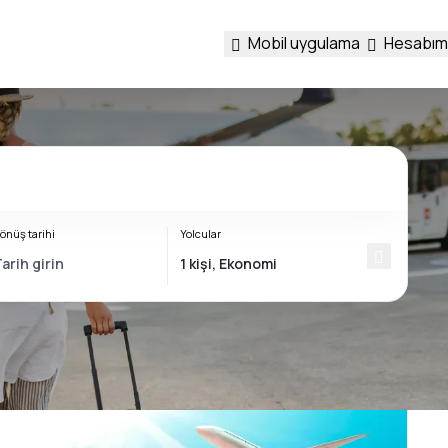
Mobil uygulama
Hesabım
önüş tarihi
Yolcular