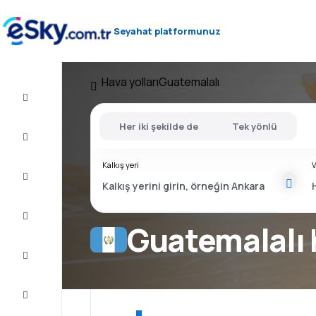
Seyahat platformunuz
Hava yolları
Guatemalalı
Uçak
bileti
Her iki şekilde de
Tek yönlü
Konaklama
Kalkış yeri
V
Fırsatlar
Yolculuğu
tamamlayın
Guatemalalı 
İlham
ve
tavsiye
Müşteri
Hizmetleri