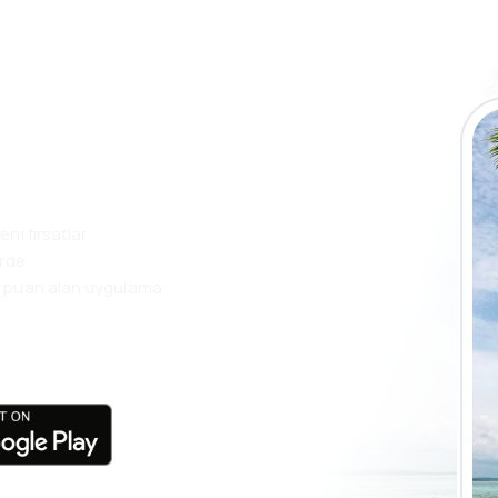
seyahatlerinizi
layın
ni fırsatlar
erde
k puan alan uygulama