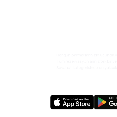
Uygulamamızla 
daha kolay plan
Her gün parmaklarınızın ucunda ye
Tüm rezervasyonlarınız tek bir y
Seyahat kategorisinde en yükse