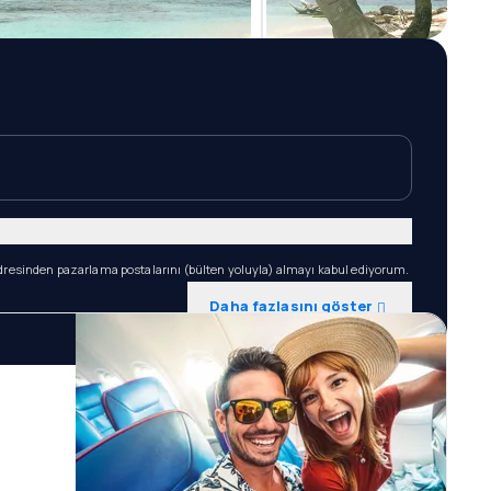
dresinden pazarlama postalarını (bülten yoluyla) almayı kabul ediyorum.
Daha fazlasını göster