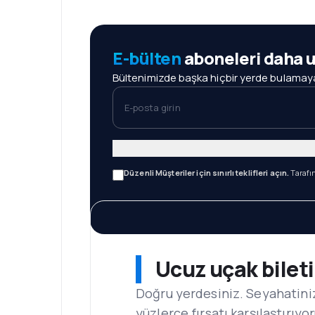
E-bülten
aboneleri daha 
Bültenimizde başka hiçbir yerde bulamayacağ
E-posta girin
Düzenli Müşteriler için sınırlı teklifleri açın.
Tarafı
Ucuz uçak bilet
Doğru yerdesiniz. Seyahatini
yüzlerce fırsatı karşılaştırıyo