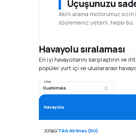
Uçuşunuzu sadec
Akıllı arama motorumuz sizin 
söylemeniz yeterli, hepsi bu.
Havayolu sıralaması
En iyi havayollarını karşılaştırın ve 
popüler yurt içi ve uluslararası havay
Ülke
Guatemala
Havayolu
TAG Airlines
(
5U
)