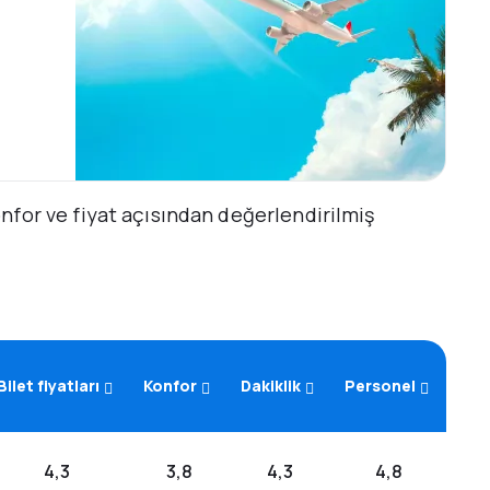
konfor ve fiyat açısından değerlendirilmiş
Bilet fiyatları
Konfor
Dakiklik
Personel
4,3
3,8
4,3
4,8