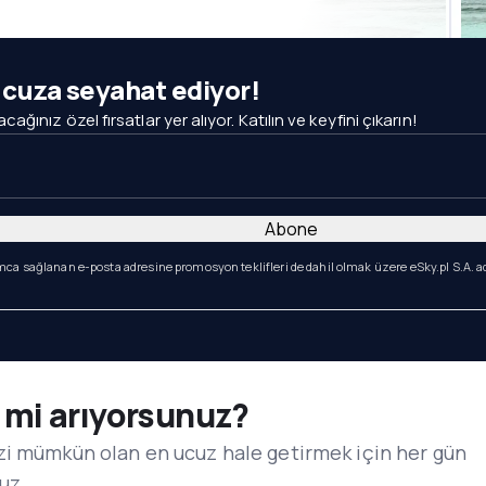
ucuza seyahat ediyor!
ınız özel fırsatlar yer alıyor. Katılın ve keyfini çıkarın!
Abone
mca sağlanan e-posta adresine promosyon teklifleri de dahil olmak üzere eSky.pl S.A. a
i mi arıyorsunuz?
zi mümkün olan en ucuz hale getirmek için her gün
ruz.