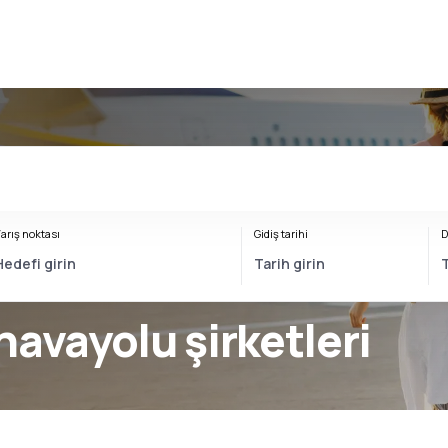
arış noktası
Gidiş tarihi
D
havayolu şirketleri