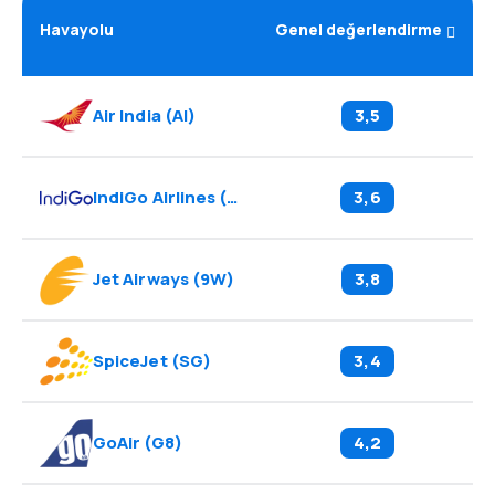
Havayolu
Genel değerlendirme
Air India
(
AI
)
3,5
IndiGo Airlines
(
6E
)
3,6
Jet Airways
(
9W
)
3,8
SpiceJet
(
SG
)
3,4
GoAir
(
G8
)
4,2