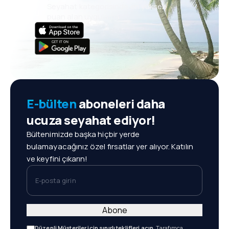
Seyahat kategorisinde en yüksek
puan alan uygulama
E-bülten
aboneleri daha
ucuza seyahat ediyor!
Bültenimizde başka hiçbir yerde
bulamayacağınız özel fırsatlar yer alıyor. Katılın
ve keyfini çıkarın!
E-posta girin
Abone
Düzenli Müşteriler için sınırlı teklifleri açın.
Tarafımca