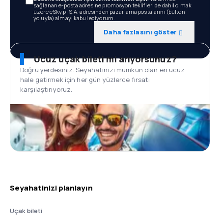
sağlanan e-posta adresine promosyon teklifleri de dahil olmak
üzere eSky.pl S.A. adresinden pazarlama postalarını (bülten
yoluyla) almayı kabul ediyorum.
Daha fazlasını göster
Ucuz uçak bileti mi arıyorsunuz?
Doğru yerdesiniz. Seyahatinizi mümkün olan en ucuz
hale getirmek için her gün yüzlerce fırsatı
karşılaştırıyoruz.
Seyahatinizi planlayın
Uçak bileti