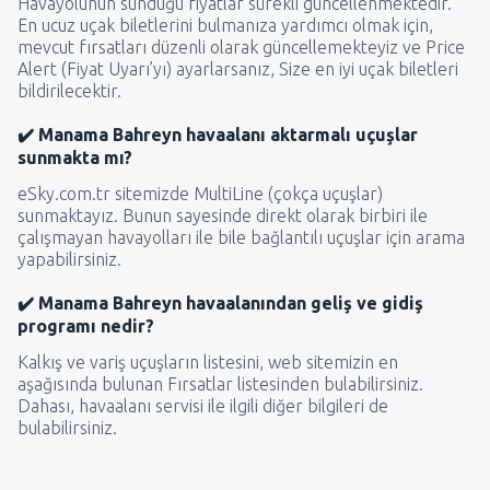
Havayolunun sunduğu fiyatlar sürekli güncellenmektedir.
En ucuz uçak biletlerini bulmanıza yardımcı olmak için,
mevcut fırsatları düzenli olarak güncellemekteyiz ve Price
Alert (Fiyat Uyarı’yı) ayarlarsanız, Size en iyi uçak biletleri
bildirilecektir.
✔️ Manama Bahreyn havaalanı aktarmalı uçuşlar
sunmakta mı?
eSky.com.tr sitemizde MultiLine (çokça uçuşlar)
sunmaktayız. Bunun sayesinde direkt olarak birbiri ile
çalışmayan havayolları ile bile bağlantılı uçuşlar için arama
yapabilirsiniz.
✔️ Manama Bahreyn havaalanından geliş ve gidiş
programı nedir?
Kalkış ve variş uçuşların listesini, web sitemizin en
aşağısında bulunan Fırsatlar listesinden bulabilirsiniz.
Dahası, havaalanı servisi ile ilgili diğer bilgileri de
bulabilirsiniz.