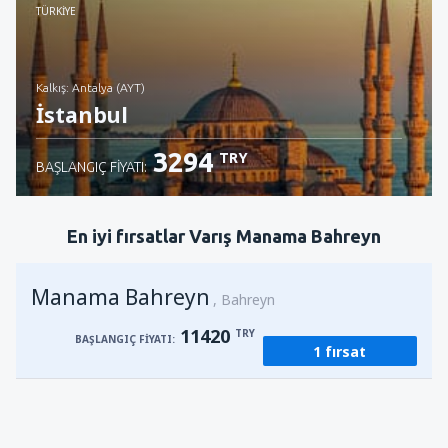
İncele
TÜRKIYE
Kalkış: Antalya (AYT)
İstanbul
3294
TRY
BAŞLANGIÇ FIYATI:
İncele
En iyi fırsatlar Varış Manama Bahreyn
Manama Bahreyn
Bahreyn
11420
TRY
BAŞLANGIÇ FIYATI:
1 fırsat