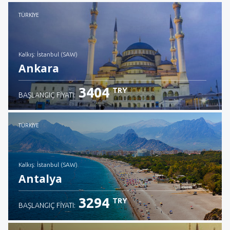
İncele
TÜRKIYE
Kalkış: İstanbul (SAW)
Ankara
3404
TRY
BAŞLANGIÇ FIYATI:
İncele
TÜRKIYE
Kalkış: İstanbul (SAW)
Antalya
3294
TRY
BAŞLANGIÇ FIYATI: