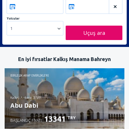
Yolcular
1
Uçuş ara
En iyi fırsatlar Kalkış Manama Bahreyn
BIRLEŞIK ARAP EMIRLIKLERI
Kalkış: Ankara (ESB)
Abu Dabi
13341
TRY
BAŞLANGIÇ FIYATI: