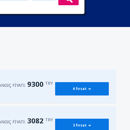
9300
TRY
NGIÇ FIYATI:
6 fırsat
13372
BAŞLANGIÇ FIYATI:
ğa
(ESB)
3082
TRY
TRY
NGIÇ FIYATI:
3 fırsat