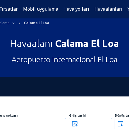
Fırsatlar
Mobil uygulama
Hava yolları
Havaalanları
alama
Calama El Loa
Havaalanı
Calama El Loa
Aeropuerto Internacional El Loa
arış noktası
Gidiş tarihi
Dönüş ta