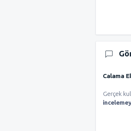
Gö
Calama El
Gerçek kul
inceleme