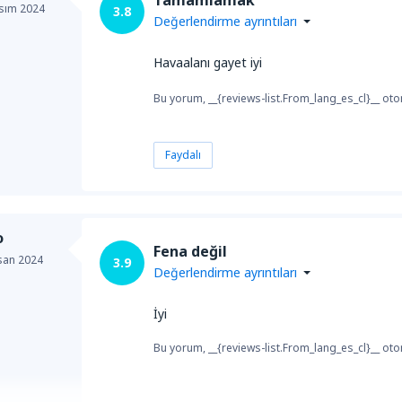
Tamamlamak
sım 2024
3.8
Değerlendirme ayrıntıları
Havaalanı gayet iyi
Bu yorum, __{reviews-list.From_lang_es_cl}__ otom
Faydalı
o
Fena değil
san 2024
3.9
Değerlendirme ayrıntıları
İyi
Bu yorum, __{reviews-list.From_lang_es_cl}__ otom