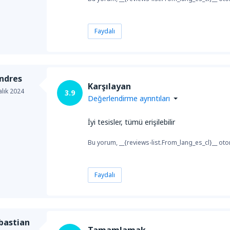
Faydalı
andres
Karşılayan
alık 2024
3.9
Değerlendirme ayrıntıları
İyi tesisler, tümü erişilebilir
Bu yorum, __{reviews-list.From_lang_es_cl}__ otom
Faydalı
bastian