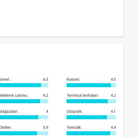
Genel :
4.3
Konum:
4.5
Bekleme salonu:
4.2
Terminal levhaları:
4.2
Mağazalar:
4
Otopark:
4.1
Oteller:
3.9
Temizlik:
4.4