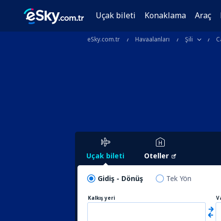
Uçak bileti
Konaklama
Araç
eSky.com.tr
Havaalanları
Şili
C
Uçak bileti
Oteller
Gidiş - Dönüş
Tek Yön
Kalkış yeri
V