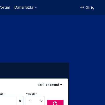
Yorum
Daha fazla
Giriş
Sınıf:
ekonomi
rihi
Yolcular
1