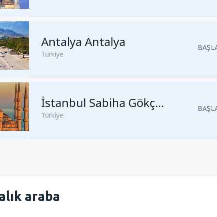
Kalkış
Trabzon, Trabzon Haval
Antalya Antalya
Kalkış
İstanbul, Sabiha Gökçe
BAŞLA
Türkiye
Kalkış
Antalya, Antalya
(AYT)
Kalkış
Antalya, Antalya
(AYT)
Kalkış
İzmir, İzmir Adnan Men
Kalkış
İstanbul, Sabiha Gökçe
İstanbul Sabiha Gökçen
BAŞLA
Türkiye
Kalkış
İstanbul, Sabiha Gökçe
Kalkış
İstanbul, Sabiha Gökçe
Kalkış
İzmir, İzmir Adnan Men
Kalkış
Antalya, Antalya
(AYT)
Kalkış
İstanbul, Istanbul Airpo
Kalkış
İstanbul, Istanbul Airpo
alık araba
Kalkış
Ankara, Ankara Esenbo