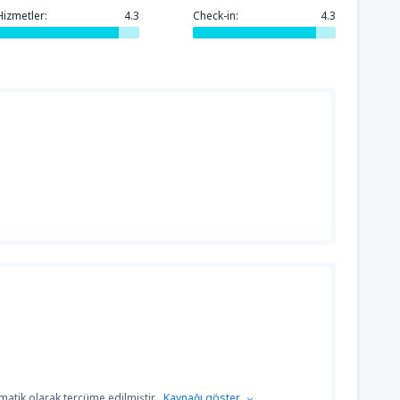
Hizmetler:
4.3
Check-in:
4.3
atik olarak tercüme edilmiştir.
Kaynağı göster