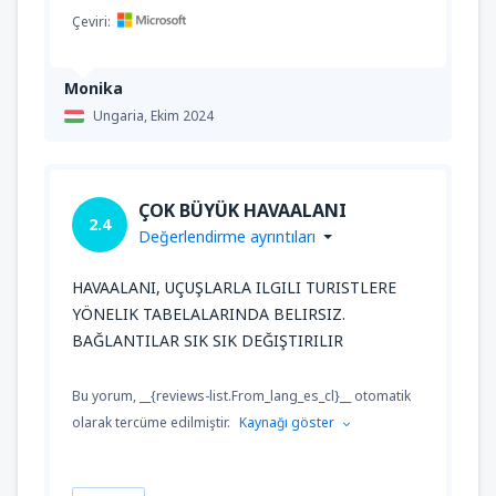
Çeviri:
Monika
Ungaria,
Ekim 2024
ÇOK BÜYÜK HAVAALANI
2.4
Değerlendirme ayrıntıları
HAVAALANI, UÇUŞLARLA ILGILI TURISTLERE
YÖNELIK TABELALARINDA BELIRSIZ.
BAĞLANTILAR SIK SIK DEĞIŞTIRILIR
Bu yorum, __{reviews-list.From_lang_es_cl}__ otomatik
olarak tercüme edilmiştir.
Kaynağı göster