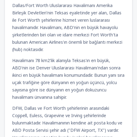
Dallas/Fort Worth Uluslararası Havalimanı Amerika
Birleşik Devletleri'nin Teksas eyaletinde yer alan, Dallas
Kalkış
Dalaman, Muğla Dalaman
(DLM)
ile Fort Worth şehirlerine hizmet veren luslararası
3075
BAŞLANGIÇ FIYATI:
TRY
havalimanıdır. Havalimanı, ABD'nin en büyük havayolu
şirketlerinden biri olan ve idare merkezi Fort Worth'ta
Kalkış
Bodrum, Milas-Bodrum Havalimanı
bulunan American Airlines'ın önemli bir bağlantı merkezi
(BJV)
(hub) noktasıdır.
3075
BAŞLANGIÇ FIYATI:
TRY
Havalimanı 78 km2'lik alanıyla Teksas'ın en büyük,
ABD'nin ise Denver Uluslararası Havalimanı'ndan sonra
Kalkış
İzmir, İzmir Adnan Menderes
(ADB)
ikinci en büyük havalimanı konumundadir. Bunun yanı sıra
2636
BAŞLANGIÇ FIYATI:
TRY
uçak trafiğine göre dünyanın en yoğun üçüncü, yolcu
sayısına göre ise dünyanın en yoğun dokuzuncu
havalimanı ünvanına sahipir.
DFW, Dallas ve Fort Worth şehirlerinin arasındaki
Coppell, Euless, Grapevine ve Irving şehirlerinde
bulunmaktadır. Havalimanının kendine ait posta kodu ve
ABD Posta Servisi şehir adı ("DFW Airport, TX") vardır.