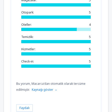
Mağazalar:
5
Otopark:
5
Oteller:
4
Temizlik:
5
Hizmetler:
5
Check-in:
5
Bu yorum, Macarca'dan otomatik olarak tercüme
edilmiştir.
Kaynağı göster
Faydalı