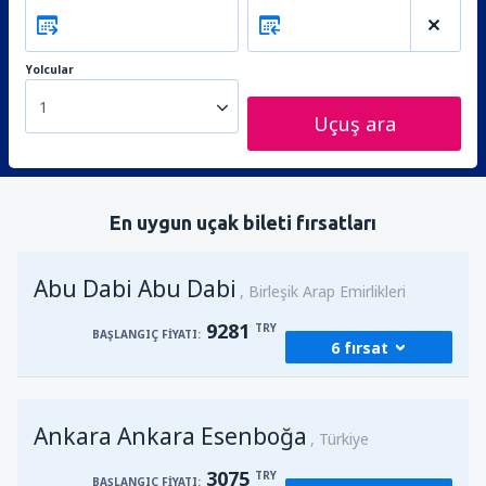
Yolcular
1
Uçuş ara
En uygun uçak bileti fırsatları
Abu Dabi Abu Dabi
Birleşik Arap Emirlikleri
9281
TRY
BAŞLANGIÇ FIYATI:
6 fırsat
Kalkış
Ankara, Ankara Esenboğa
(ESB)
Ankara Ankara Esenboğa
14498
Türkiye
BAŞLANGIÇ FIYATI:
TRY
3075
TRY
BAŞLANGIÇ FIYATI: