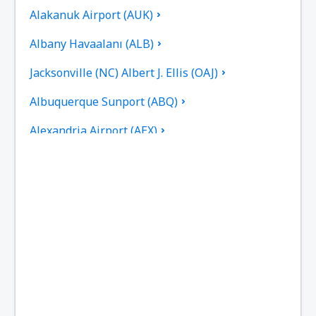
Alakanuk Airport (AUK)
Albany Havaalanı (ALB)
Jacksonville (NC) Albert J. Ellis (OAJ)
Albuquerque Sunport (ABQ)
Alexandria Airport (AEX)
Koyuk (AK) Alfred Adams (KKA)
Allakaket Apt. (AET)
Pittsburgh
Fairbanks
Alliance Alliance Municipal Havaalanı (AIA)
Alpena (MI) Alpena County Regiona Havaalanı