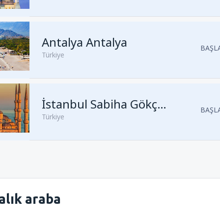
Kalkış
Trabzon, Trabzon Haval
Antalya Antalya
Kalkış
İstanbul, Sabiha Gökçe
BAŞLA
Türkiye
Kalkış
Antalya, Antalya
(AYT)
Kalkış
Antalya, Antalya
(AYT)
Kalkış
İzmir, İzmir Adnan Men
Kalkış
İstanbul, Sabiha Gökçe
İstanbul Sabiha Gökçen
BAŞLA
Türkiye
Kalkış
İstanbul, Sabiha Gökçe
Kalkış
İstanbul, Sabiha Gökçe
Kalkış
İzmir, İzmir Adnan Men
Kalkış
Antalya, Antalya
(AYT)
Kalkış
İstanbul, Istanbul Airpo
Kalkış
İstanbul, Istanbul Airpo
alık araba
Kalkış
Ankara, Ankara Esenbo