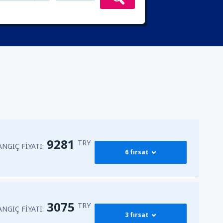
9281
TRY
NGIÇ FIYATI:
6 fırsat
14498
BAŞLANGIÇ FIYATI:
ğa
(ESB)
3075
TRY
TRY
NGIÇ FIYATI:
3 fırsat