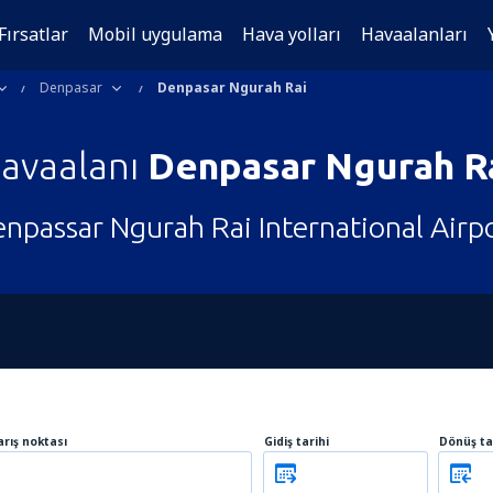
Fırsatlar
Mobil uygulama
Hava yolları
Havaalanları
Denpasar
Denpasar Ngurah Rai
avaalanı
Denpasar Ngurah R
npassar Ngurah Rai International Airp
arış noktası
Gidiş tarihi
Dönüş ta