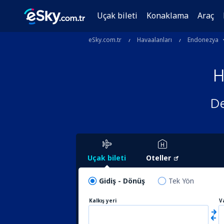
Uçak bileti
Konaklama
Araç
eSky.com.tr
Havaalanları
Endonezya
H
De
Uçak bileti
Oteller
Gidiş - Dönüş
Tek Yön
Kalkış yeri
V