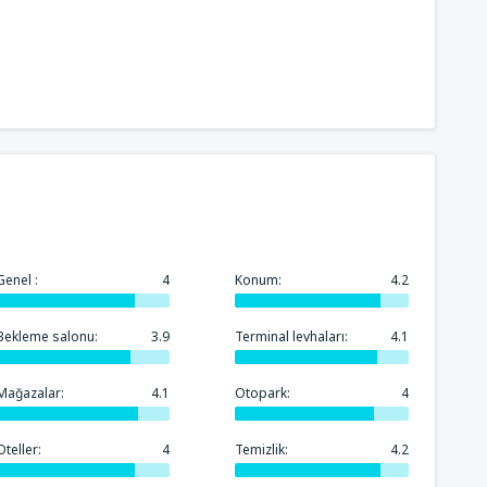
Genel :
4
Konum:
4.2
Bekleme salonu:
3.9
Terminal levhaları:
4.1
Mağazalar:
4.1
Otopark:
4
Oteller:
4
Temizlik:
4.2