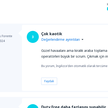
Çok kaotik
s Forente
3
Değerlendirme ayrıntıları
2024
Güzel havaalanı ama kiralık araba toplama al
operatörleri büyük bir scrum. Çıkmak için inan
Bu yorum, İngilizce'den otomatik olarak tercüme e
Faydalı
Duty Free daha fazlasını sunabilir