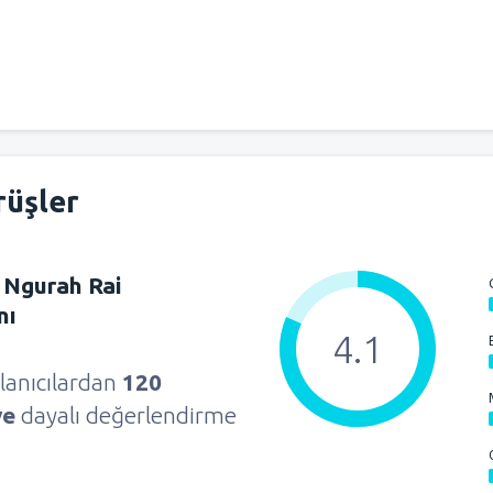
rüşler
 Ngurah Rai
nı
4.1
lanıcılardan
120
ye
dayalı değerlendirme