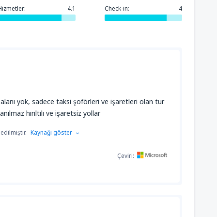
Hizmetler:
4.1
Check-in:
4
anı yok, sadece taksi şoförleri ve işaretleri olan tur
ılmaz hırıltılı ve işaretsiz yollar
dilmiştir.
Kaynağı göster
Çeviri: