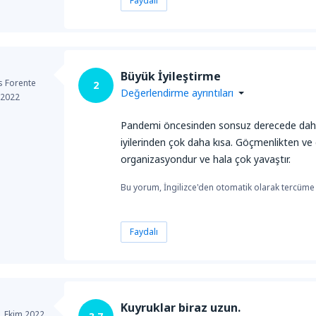
Faydalı
Büyük İyileştirme
s Forente
2
Değerlendirme ayrıntıları
 2022
Pandemi öncesinden sonsuz derecede daha 
iyilerinden çok daha kısa. Göçmenlikten v
organizasyondur ve hala çok yavaştır.
Bu yorum, İngilizce'den otomatik olarak tercüme e
Faydalı
Kuyruklar biraz uzun.
,
Ekim 2022