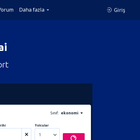
Yorum
Daha fazla
Giriş
ai
ort
Sınıf:
ekonomi
rihi
Yolcular
1