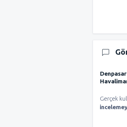
Gö
Denpasar
Havalima
Gerçek kul
inceleme