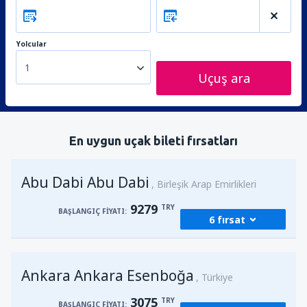
Yolcular
1
Uçuş ara
En uygun uçak bileti fırsatları
Abu Dabi Abu Dabi
Birleşik Arap Emirlikleri
9279
TRY
BAŞLANGIÇ FIYATI:
6 fırsat
Kalkış
Ankara, Ankara Esenboğa
(ESB)
Ankara Ankara Esenboğa
13341
Türkiye
BAŞLANGIÇ FIYATI:
TRY
3075
TRY
BAŞLANGIÇ FIYATI: