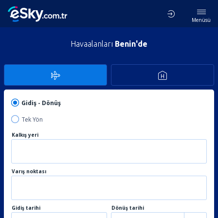
Menüsü
Havaalanları
Benin'de
Gidiş - Dönüş
Tek Yön
Kalkış yeri
Varış noktası
Gidiş tarihi
Dönüş tarihi