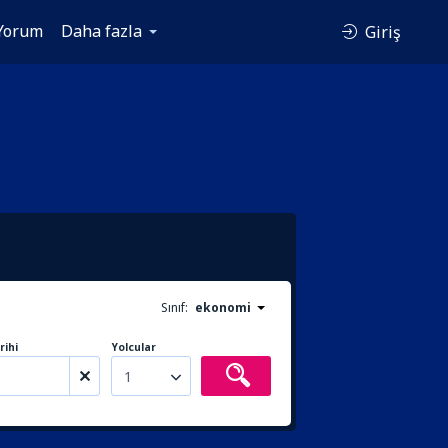
Yorum
Daha fazla
Giriş
Sınıf:
ekonomi
rihi
Yolcular
1