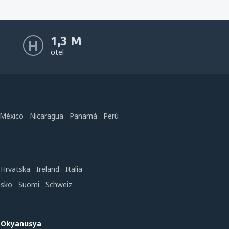
1,3 M
otel
México
Nicaragua
Panamá
Perú
Hrvatska
Ireland
Italia
nsko
Suomi
Schweiz
e Okyanusya