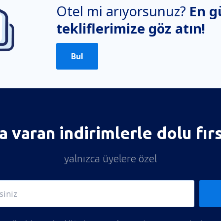
Otel mi arıyorsunuz?
En g
tekliflerimize göz atın!
Bul
 varan indirimlerle dolu fır
yalnızca üyelere özel