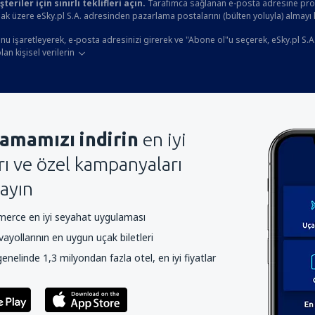
eriler için sınırlı teklifleri açın.
Tarafımca sağlanan e-posta adresine prom
ak üzere eSky.pl S.A. adresinden pazarlama postalarını (bülten yoluyla) almayı
u işaretleyerek, e-posta adresinizi girerek ve "Abone ol"u seçerek, eSky.pl S.A
an kişisel verilerin
amamızı indirin
en iyi
arı ve özel kampanyaları
ayın
rce en iyi seyahat uygulaması
yollarının en uygun uçak biletleri
nelinde 1,3 milyondan fazla otel, en iyi fiyatlar