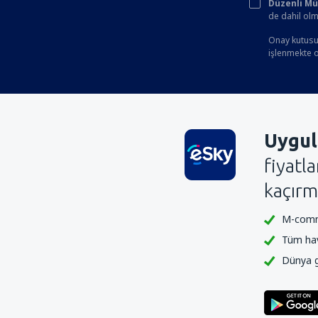
Düzenli Müşt
de dahil olm
Onay kutusun
işlenmekte ol
Uygul
fiyatl
kaçırm
M-comme
Tüm hava
Dünya ge