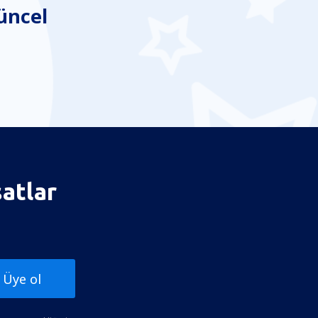
üncel
satlar
Üye ol