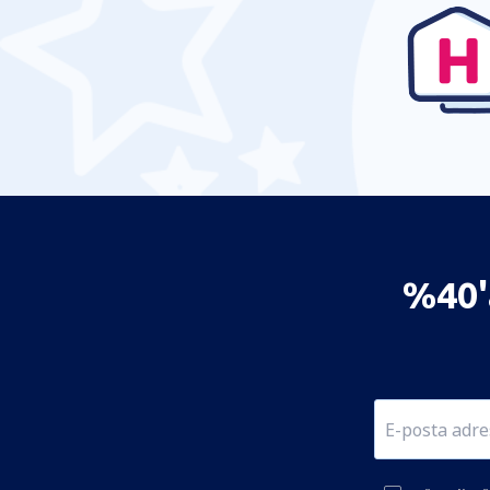
%40'a