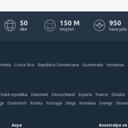
50
150 M
950
ülke
müşteri
hava yolu
ombia
Costa Rica
República Dominicana
Guatemala
Honduras
Česká republika
Danmark
Deutschland
Espańa
France
Ελλάδα
ge
Österreich
Polska
Portugal
Srbija
România
Sverige
Slove
Asya
Avustralya v