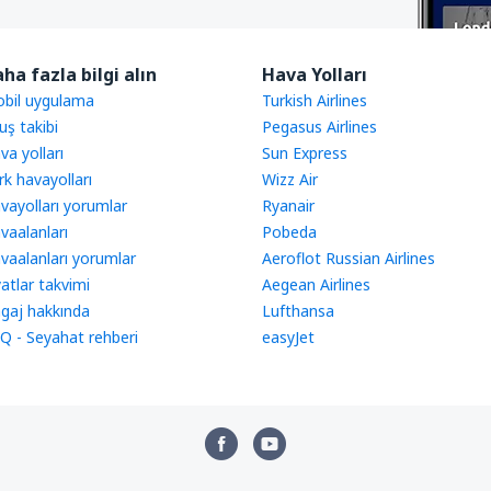
ha fazla bilgi alın
Hava Yolları
bil uygulama
Turkish Airlines
uş takibi
Pegasus Airlines
va yolları
Sun Express
rk havayolları
Wizz Air
vayolları yorumlar
Ryanair
vaalanları
Pobeda
vaalanları yorumlar
Aeroflot Russian Airlines
yatlar takvimi
Aegean Airlines
gaj hakkında
Lufthansa
Q - Seyahat rehberi
easyJet