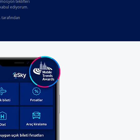
osyon teklifleri
 kabul ediyorum.
. tarafından