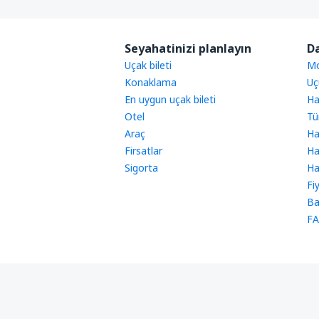
Seyahatinizi planlayın
Da
Uçak bileti
Mo
Konaklama
Uç
En uygun uçak bileti
Ha
Otel
Tü
Araç
Ha
Firsatlar
Ha
Sigorta
Ha
Fi
Ba
FA