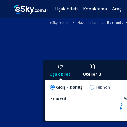
Uçak bileti
Konaklama
Araç
eSky.com.tr
Havaalanları
Bermuda
Uçak bileti
Oteller
Gidiş - Dönüş
Tek Yön
Kalkış yeri
V