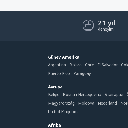
21 yıl
deneyim
Güney Amerika
Argentina
Bolivia
Chile
El Salvador
Col
Puerto Rico
Paraguay
Avrupa
België
Bosna i Hercegovina
България
Magyarország
Moldova
Nederland
Nor
United Kingdom
Afrika