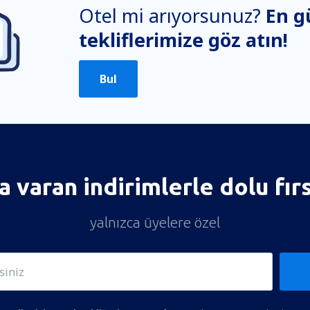
Otel mi arıyorsunuz?
En g
tekliflerimize göz atın!
Bul
 varan indirimlerle dolu fır
yalnızca üyelere özel