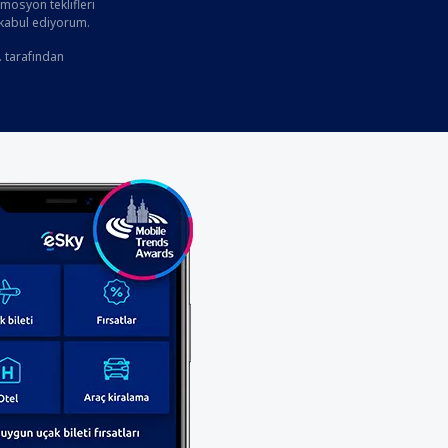
osyon teklifleri
 kabul ediyorum.
. tarafından