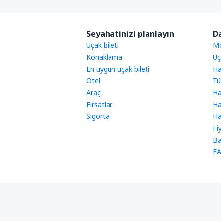
Seyahatinizi planlayın
Da
Uçak bileti
Mo
Konaklama
Uç
En uygun uçak bileti
Ha
Otel
Tü
Araç
Ha
Firsatlar
Ha
Sigorta
Ha
Fi
Ba
FA