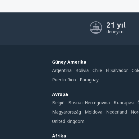
21 yıl
deneyim
Güney Amerika
Argentina
Bolivia
Chile
El Salvador
Col
Puerto Rico
Paraguay
Avrupa
België
Bosna i Hercegovina
България
Magyarország
Moldova
Nederland
Nor
United Kingdom
Afrika