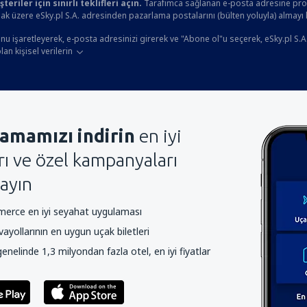
eriler için sınırlı teklifleri açın.
Tarafımca sağlanan e-posta adresine prom
ak üzere eSky.pl S.A. adresinden pazarlama postalarını (bülten yoluyla) almayı
u işaretleyerek, e-posta adresinizi girerek ve "Abone ol"u seçerek, eSky.pl S.A
an kişisel verilerin
amamızı indirin
en iyi
arı ve özel kampanyaları
ayın
rce en iyi seyahat uygulaması
yollarının en uygun uçak biletleri
nelinde 1,3 milyondan fazla otel, en iyi fiyatlar