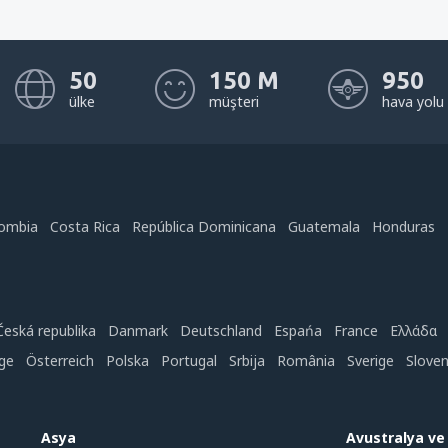
50
150 M
950
ülke
müşteri
hava yolu
ombia
Costa Rica
República Dominicana
Guatemala
Honduras
Česká republika
Danmark
Deutschland
Espańa
France
Ελλάδα
ge
Österreich
Polska
Portugal
Srbija
România
Sverige
Slove
Asya
Avustralya v