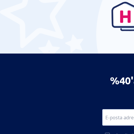
%40'a