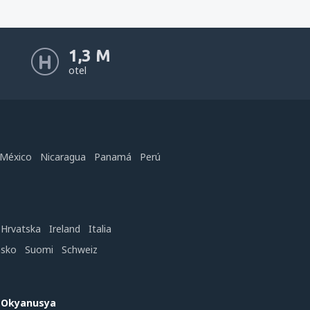
1,3 M
otel
México
Nicaragua
Panamá
Perú
Hrvatska
Ireland
Italia
nsko
Suomi
Schweiz
e Okyanusya