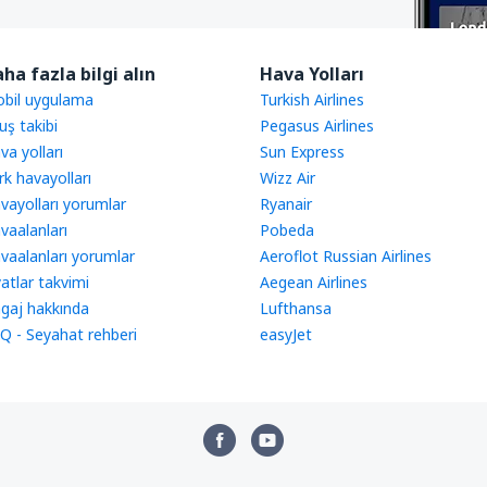
ha fazla bilgi alın
Hava Yolları
bil uygulama
Turkish Airlines
uş takibi
Pegasus Airlines
va yolları
Sun Express
rk havayolları
Wizz Air
vayolları yorumlar
Ryanair
vaalanları
Pobeda
vaalanları yorumlar
Aeroflot Russian Airlines
yatlar takvimi
Aegean Airlines
gaj hakkında
Lufthansa
Q - Seyahat rehberi
easyJet