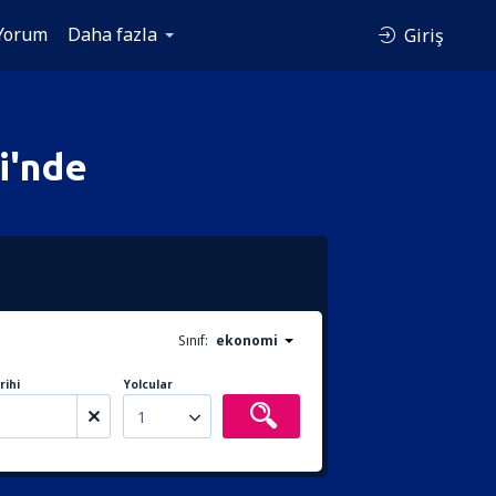
Yorum
Daha fazla
Giriş
i'nde
Sınıf:
ekonomi
rihi
Yolcular
1