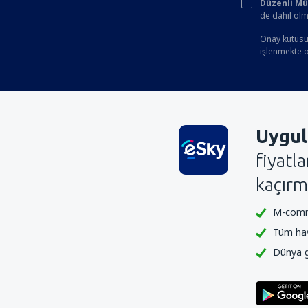
Düzenli Müşt
de dahil olm
Onay kutusun
işlenmekte ol
Uygul
fiyatl
kaçırm
M-comme
Tüm hava
Dünya ge