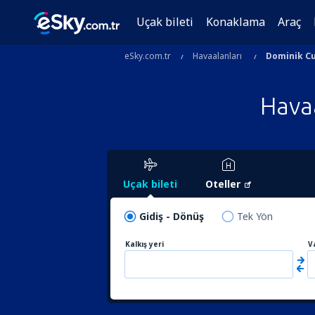
Uçak bileti
Konaklama
Araç
eSky.com.tr
Havaalanları
Dominik C
Hava
Uçak bileti
Oteller
Gidiş - Dönüş
Tek Yön
Kalkış yeri
V