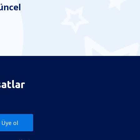
üncel
satlar
Üye ol