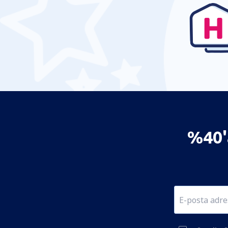
%40'a