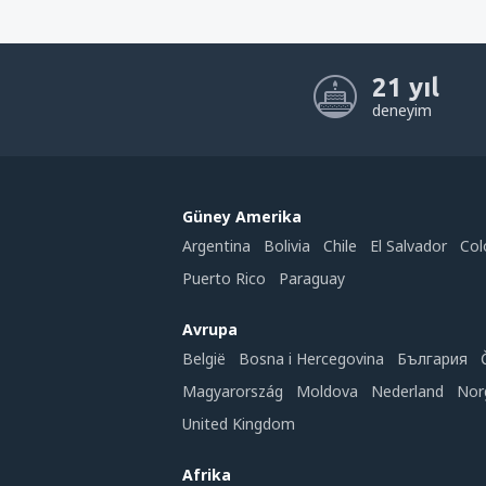
21 yıl
deneyim
Güney Amerika
Argentina
Bolivia
Chile
El Salvador
Col
Puerto Rico
Paraguay
Avrupa
België
Bosna i Hercegovina
България
Magyarország
Moldova
Nederland
Nor
United Kingdom
Afrika