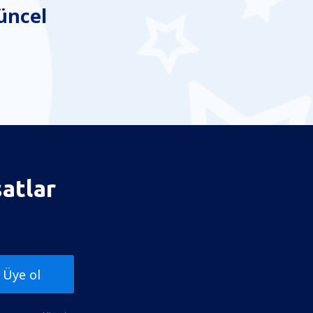
üncel
satlar
Üye ol