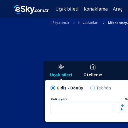
Uçak bileti
Konaklama
Araç
eSky.com.tr
Havaalanları
Mikronezy
Uçak bileti
Oteller
Gidiş - Dönüş
Tek Yön
Kalkış yeri
V