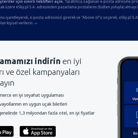
eriler için sınırlı teklifleri açın.
Tarafımca sağlanan e-posta adresine prom
ak üzere eSky.pl S.A. adresinden pazarlama postalarını (bülten yoluyla) almayı
u işaretleyerek, e-posta adresinizi girerek ve "Abone ol"u seçerek, eSky.pl S.A
an kişisel verilerin
amamızı indirin
en iyi
arı ve özel kampanyaları
ayın
rce en iyi seyahat uygulaması
yollarının en uygun uçak biletleri
nelinde 1,3 milyondan fazla otel, en iyi fiyatlar