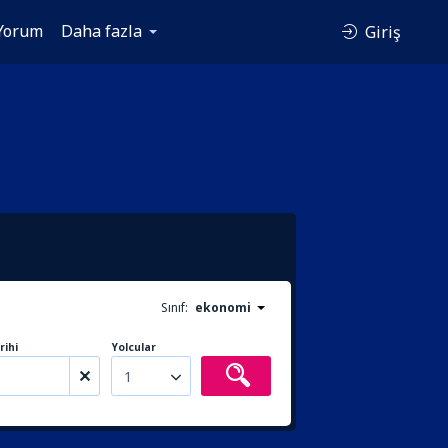
Yorum
Daha fazla
Giriş
Sınıf:
ekonomi
rihi
Yolcular
1