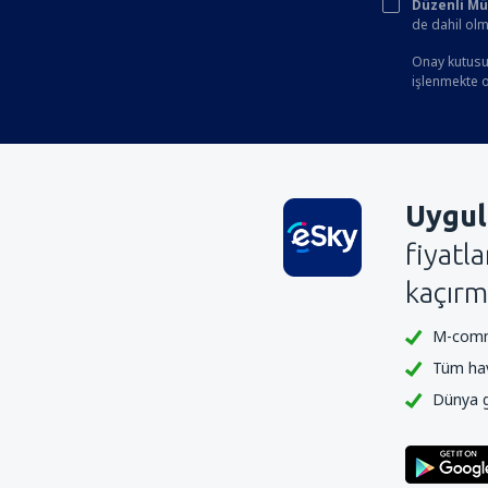
Düzenli Müşt
de dahil olm
Onay kutusun
işlenmekte ol
Uygul
fiyatl
kaçırm
M-comme
Tüm hava
Dünya ge