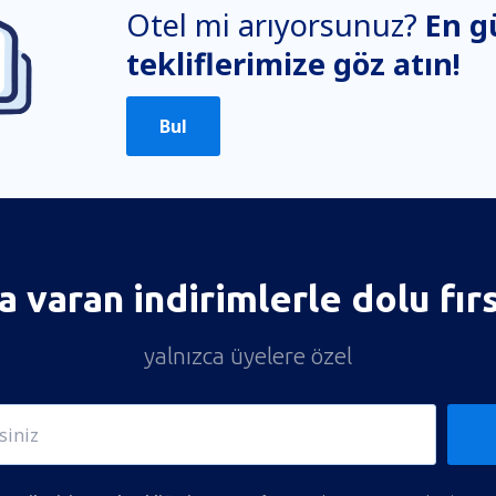
Otel mi arıyorsunuz?
En g
tekliflerimize göz atın!
Bul
 varan indirimlerle dolu fır
yalnızca üyelere özel