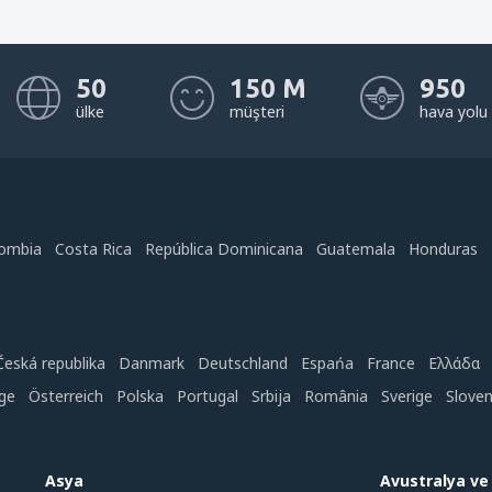
50
150 M
950
ülke
müşteri
hava yolu
ombia
Costa Rica
República Dominicana
Guatemala
Honduras
Česká republika
Danmark
Deutschland
Espańa
France
Ελλάδα
ge
Österreich
Polska
Portugal
Srbija
România
Sverige
Slove
Asya
Avustralya v