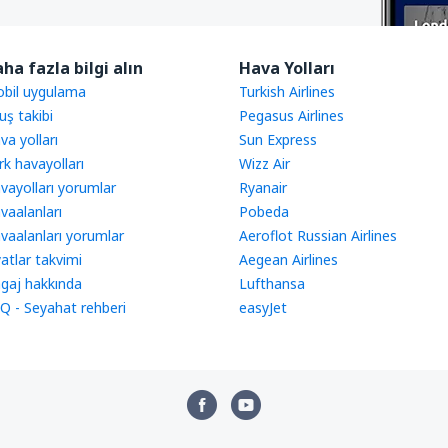
ha fazla bilgi alın
Hava Yolları
bil uygulama
Turkish Airlines
uş takibi
Pegasus Airlines
va yolları
Sun Express
rk havayolları
Wizz Air
vayolları yorumlar
Ryanair
vaalanları
Pobeda
vaalanları yorumlar
Aeroflot Russian Airlines
yatlar takvimi
Aegean Airlines
gaj hakkında
Lufthansa
Q - Seyahat rehberi
easyJet