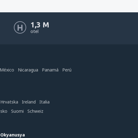
1,3 M
otel
México
Nicaragua
Panamá
Perú
Hrvatska
Ireland
Italia
nsko
Suomi
Schweiz
e Okyanusya