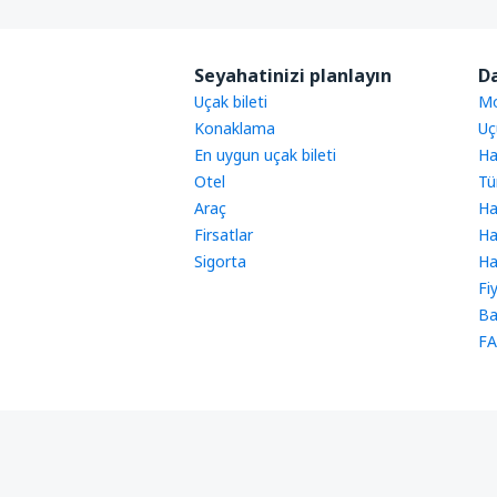
Seyahatinizi planlayın
Da
Uçak bileti
Mo
Konaklama
Uç
En uygun uçak bileti
Ha
Otel
Tü
Araç
Ha
Firsatlar
Ha
Sigorta
Ha
Fi
Ba
FA