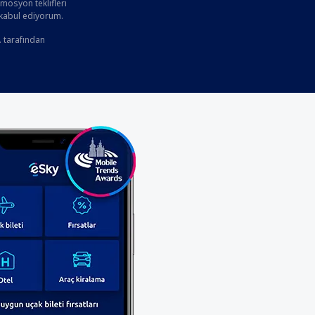
osyon teklifleri
 kabul ediyorum.
. tarafından