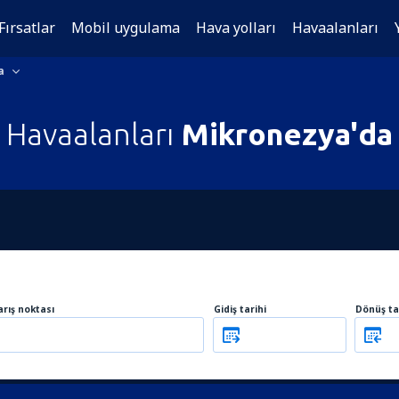
Fırsatlar
Mobil uygulama
Hava yolları
Havaalanları
a
Havaalanları
Mikronezya'da
arış noktası
Gidiş tarihi
Dönüş ta