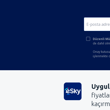
Düzenli Müşt
de dahil olm
Onay kutusun
işlenmekte ol
Uygul
fiyatl
kaçırm