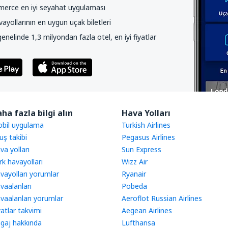
rce en iyi seyahat uygulaması
yollarının en uygun uçak biletleri
nelinde 1,3 milyondan fazla otel, en iyi fiyatlar
ha fazla bilgi alın
Hava Yolları
bil uygulama
Turkish Airlines
uş takibi
Pegasus Airlines
va yolları
Sun Express
rk havayolları
Wizz Air
vayolları yorumlar
Ryanair
vaalanları
Pobeda
vaalanları yorumlar
Aeroflot Russian Airlines
yatlar takvimi
Aegean Airlines
gaj hakkında
Lufthansa