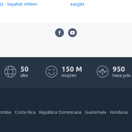
Q - Seyahat rehberi
easyJet
50
150 M
950
ülke
müşteri
hava yolu
ombia
Costa Rica
República Dominicana
Guatemala
Honduras