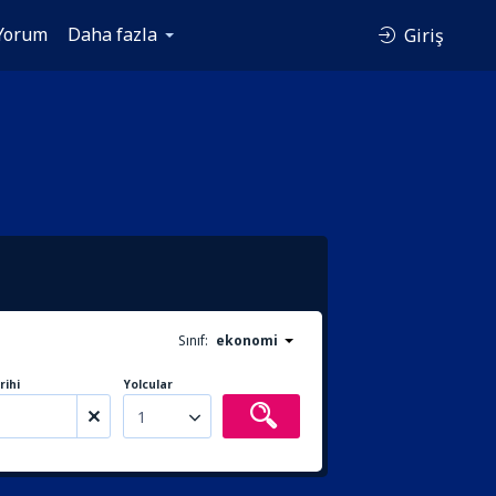
Yorum
Daha fazla
Giriş
Sınıf:
ekonomi
rihi
Yolcular
1