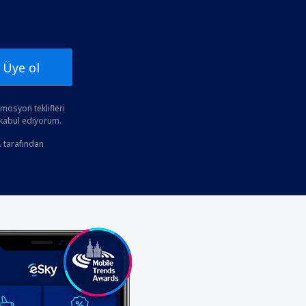
Üye ol
osyon teklifleri
 kabul ediyorum.
. tarafından