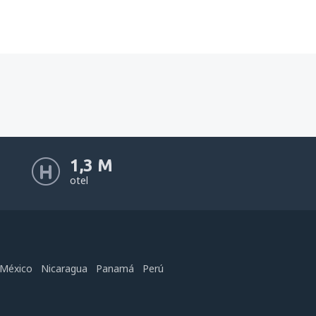
1,3 M
otel
México
Nicaragua
Panamá
Perú