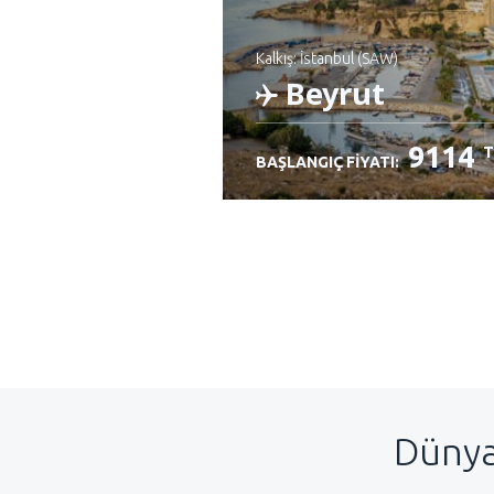
Kalkış: İstanbul (SAW)
Beyrut
9114
T
BAŞLANGIÇ FIYATI:
İncele
Dünya