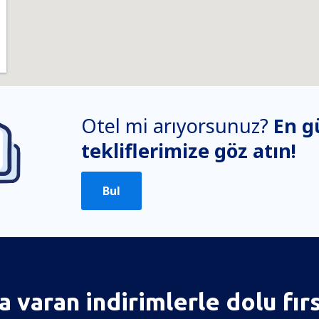
Otel mi arıyorsunuz?
En g
tekliflerimize göz atın!
Bul
 varan indirimlerle dolu fır