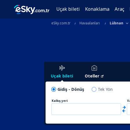
Uçak bileti
Konaklama
Araç
eSky.com.tr
Havaalanları
Lübnan
Uçak bileti
Oteller
Gidiş - Dönüş
Tek Yön
Kalkış yeri
V