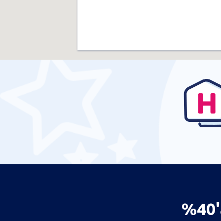
%40'a