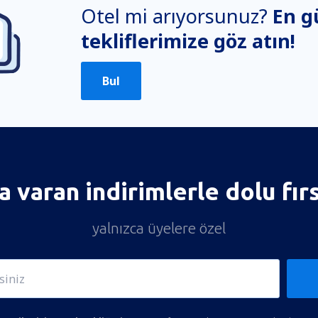
Otel mi arıyorsunuz?
En g
tekliflerimize göz atın!
Bul
 varan indirimlerle dolu fır
yalnızca üyelere özel