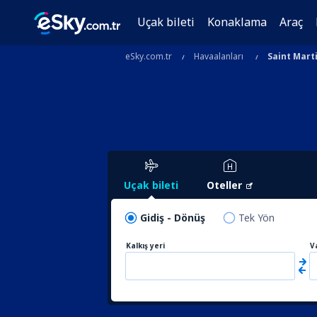
Uçak bileti
Konaklama
Araç
eSky.com.tr
Havaalanları
Saint Mart
Uçak bileti
Oteller
Gidiş - Dönüş
Tek Yön
Kalkış yeri
V