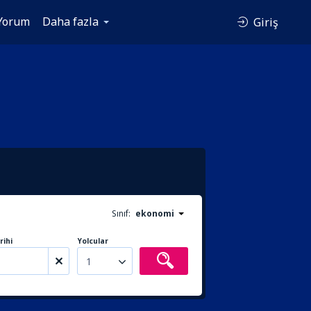
Yorum
Daha fazla
Giriş
Sınıf:
ekonomi
rihi
Yolcular
1