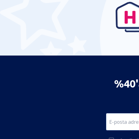
%40'a