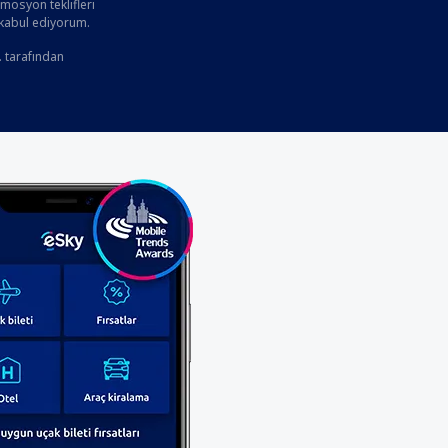
osyon teklifleri
 kabul ediyorum.
. tarafından