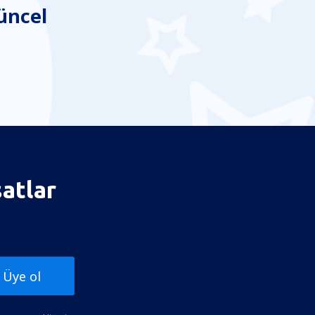
üncel
satlar
Üye ol