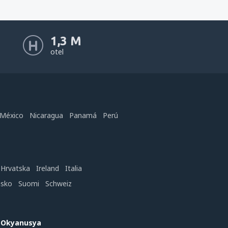
1,3 M
otel
México
Nicaragua
Panamá
Perú
Hrvatska
Ireland
Italia
nsko
Suomi
Schweiz
e Okyanusya