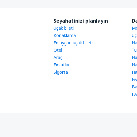
Seyahatinizi planlayın
Da
Uçak bileti
Mo
Konaklama
Uç
En uygun uçak bileti
Ha
Otel
Tü
Araç
Ha
Firsatlar
Ha
Sigorta
Ha
Fi
Ba
FA