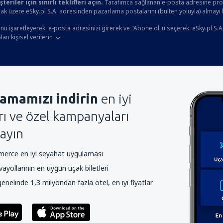
eriler için sınırlı teklifleri açın.
Tarafımca sağlanan e-posta adresine prom
ak üzere eSky.pl S.A. adresinden pazarlama postalarını (bülten yoluyla) almayı
u işaretleyerek, e-posta adresinizi girerek ve "Abone ol"u seçerek, eSky.pl S.A
an kişisel verilerin
amamızı indirin
en iyi
arı ve özel kampanyaları
ayın
rce en iyi seyahat uygulaması
yollarının en uygun uçak biletleri
nelinde 1,3 milyondan fazla otel, en iyi fiyatlar