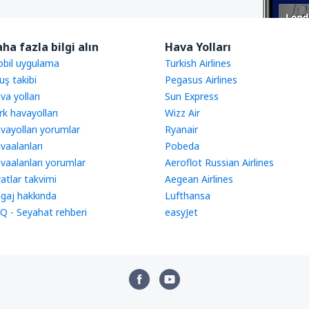
ha fazla bilgi alın
Hava Yolları
bil uygulama
Turkish Airlines
uş takibi
Pegasus Airlines
va yolları
Sun Express
rk havayolları
Wizz Air
vayolları yorumlar
Ryanair
vaalanları
Pobeda
vaalanları yorumlar
Aeroflot Russian Airlines
yatlar takvimi
Aegean Airlines
gaj hakkında
Lufthansa
Q - Seyahat rehberi
easyJet