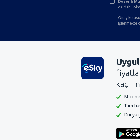
Düzenli Müşt
de dahil olm
Onay kutusun
işlenmekte ol
Uygul
fiyatl
kaçırm
M-comme
Tüm hava
Dünya ge