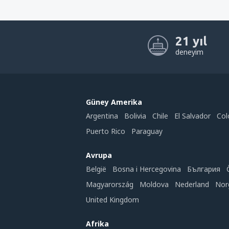
21 yıl
deneyim
Güney Amerika
Argentina
Bolivia
Chile
El Salvador
Col
Puerto Rico
Paraguay
Avrupa
België
Bosna i Hercegovina
България
Magyarország
Moldova
Nederland
Nor
United Kingdom
Afrika