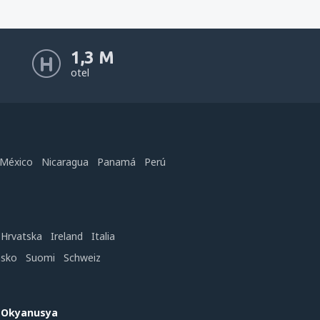
1,3 M
otel
México
Nicaragua
Panamá
Perú
Hrvatska
Ireland
Italia
nsko
Suomi
Schweiz
e Okyanusya