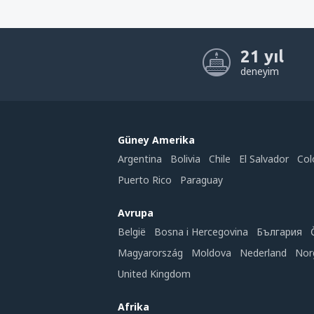
21 yıl
deneyim
Güney Amerika
Argentina
Bolivia
Chile
El Salvador
Col
Puerto Rico
Paraguay
Avrupa
België
Bosna i Hercegovina
България
Magyarország
Moldova
Nederland
Nor
United Kingdom
Afrika