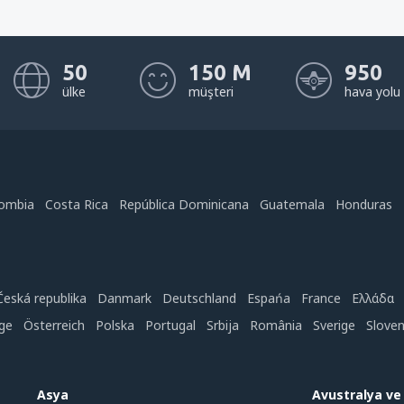
50
150 M
950
ülke
müşteri
hava yolu
ombia
Costa Rica
República Dominicana
Guatemala
Honduras
Česká republika
Danmark
Deutschland
Espańa
France
Ελλάδα
ge
Österreich
Polska
Portugal
Srbija
România
Sverige
Slove
Asya
Avustralya v