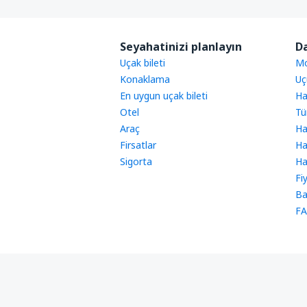
Seyahatinizi planlayın
Da
Uçak bileti
Mo
Konaklama
Uç
En uygun uçak bileti
Ha
Otel
Tü
Araç
Ha
Firsatlar
Ha
Sigorta
Ha
Fi
Ba
FA