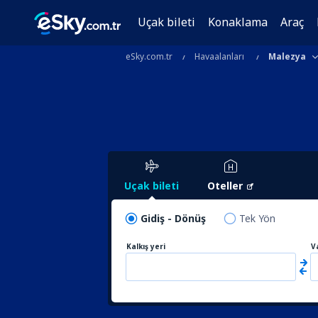
Uçak bileti
Konaklama
Araç
eSky.com.tr
Havaalanları
Malezya
Uçak bileti
Oteller
Gidiş - Dönüş
Tek Yön
Kalkış yeri
V