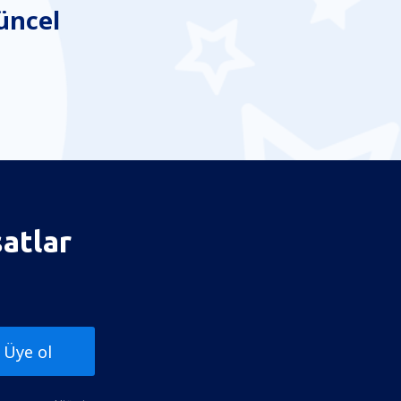
üncel
satlar
Üye ol