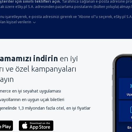
eriler için sınırlı teklifleri açın.
Tarafımca sağlanan e-posta adresine prom
ak üzere eSky.pl S.A. adresinden pazarlama postalarını (bülten yoluyla) almayı
u işaretleyerek, e-posta adresinizi girerek ve "Abone ol"u seçerek, eSky.pl S.A
an kişisel verilerin
amamızı indirin
en iyi
arı ve özel kampanyaları
ayın
rce en iyi seyahat uygulaması
yollarının en uygun uçak biletleri
nelinde 1,3 milyondan fazla otel, en iyi fiyatlar