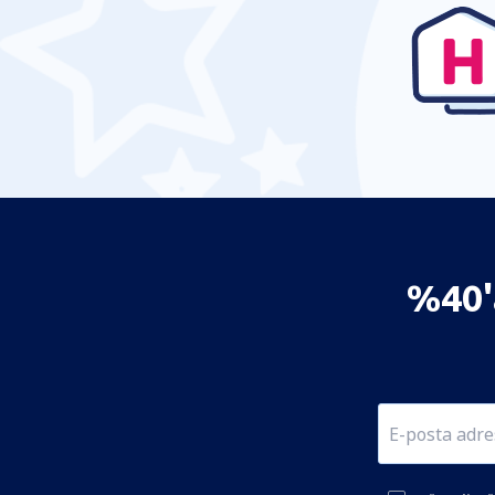
Langkawi Havaalanı (LGK)
Lawas (LWY)
Limbang Havaalanı (LMN)
Long Akah (LKH)
Long Banga Havaalanı (LBP)
Long Lellang (LGL)
Long Seridan (ODN)
Malacca International Airport (MKZ)
%40'a
Marudi Havaalanı (MUR)
Miri Uluslararası Havaalanı (MYY)
Mukah
Mulu Havaalanı (MZV)
George Town Penang Havaalanı (PEN)