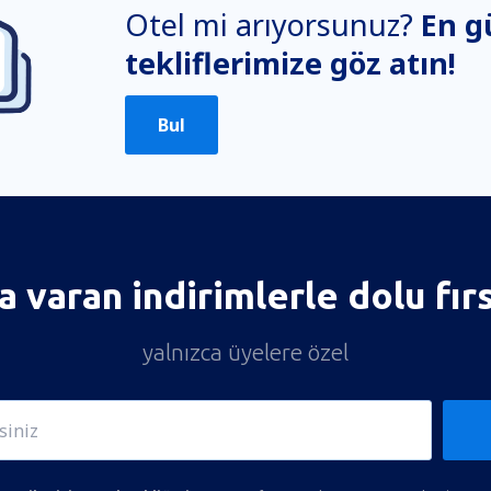
Otel mi arıyorsunuz?
En g
tekliflerimize göz atın!
Bul
 varan indirimlerle dolu fır
yalnızca üyelere özel