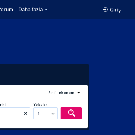
Yorum
Daha fazla
Giriş
Sınıf:
ekonomi
rihi
Yolcular
1