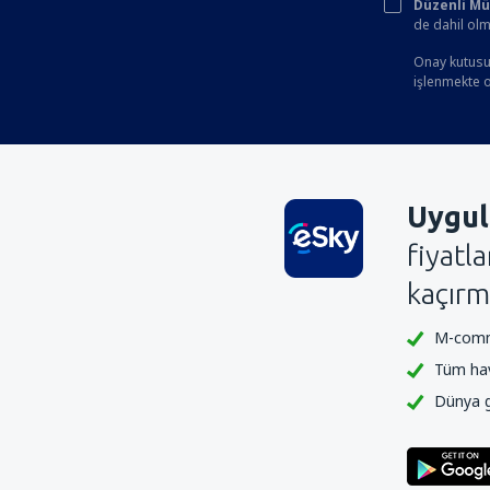
Düzenli Müşt
Redang Airport (RDN)
de dahil olm
Sandakan Havaalanı (SDK)
Onay kutusun
işlenmekte ol
Sibu Havaalanı (SBW)
Kuala Lumpur
Sultan Abdul Halim Havaalanı (AOR)
Kuantan Sultan Ahmad Shah (KUA)
Uygul
Johor Bahru Sultan Ismail (JHB)
fiyatl
Kota Bharu Sultan Ismail Petra (KBR)
kaçırm
Kuala Terengganu Sultan Mahmud (TGG)
M-comme
Mukah
Tüm hava
Tawau Havaalanı (TWU)
Dünya ge
Tioman Havaalanı (TOD)