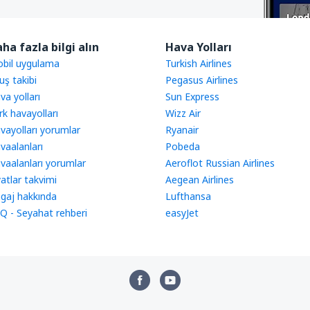
ha fazla bilgi alın
Hava Yolları
bil uygulama
Turkish Airlines
uş takibi
Pegasus Airlines
va yolları
Sun Express
rk havayolları
Wizz Air
vayolları yorumlar
Ryanair
vaalanları
Pobeda
vaalanları yorumlar
Aeroflot Russian Airlines
yatlar takvimi
Aegean Airlines
gaj hakkında
Lufthansa
Q - Seyahat rehberi
easyJet