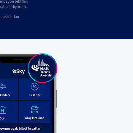
osyon teklifleri
 kabul ediyorum.
. tarafından