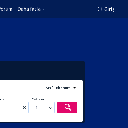
Yorum
Daha fazla
Giriş
Sınıf:
ekonomi
rihi
Yolcular
1