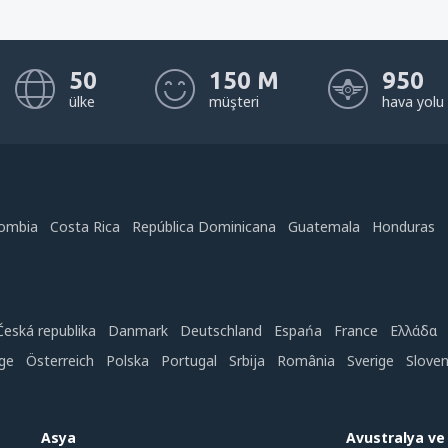
50
150 M
950
ülke
müşteri
hava yolu
ombia
Costa Rica
República Dominicana
Guatemala
Honduras
Česká republika
Danmark
Deutschland
Espańa
France
Ελλάδα
ge
Österreich
Polska
Portugal
Srbija
România
Sverige
Slove
Asya
Avustralya v