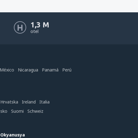
1,3 M
otel
México
Nicaragua
Panamá
Perú
Hrvatska
Ireland
Italia
nsko
Suomi
Schweiz
e Okyanusya