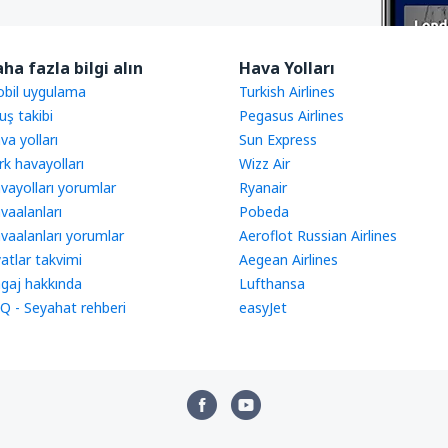
ha fazla bilgi alın
Hava Yolları
bil uygulama
Turkish Airlines
uş takibi
Pegasus Airlines
va yolları
Sun Express
rk havayolları
Wizz Air
vayolları yorumlar
Ryanair
vaalanları
Pobeda
vaalanları yorumlar
Aeroflot Russian Airlines
yatlar takvimi
Aegean Airlines
gaj hakkında
Lufthansa
Q - Seyahat rehberi
easyJet