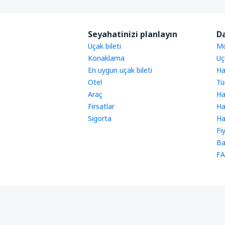
Seyahatinizi planlayın
Da
Uçak bileti
Mo
Konaklama
Uç
En uygun uçak bileti
Ha
Otel
Tü
Araç
Ha
Firsatlar
Ha
Sigorta
Ha
Fi
Ba
FA