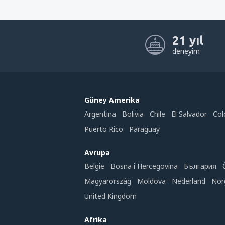
21 yıl
deneyim
Güney Amerika
Argentina
Bolivia
Chile
El Salvador
Col
Puerto Rico
Paraguay
Avrupa
België
Bosna i Hercegovina
България
Magyarország
Moldova
Nederland
Nor
United Kingdom
Afrika