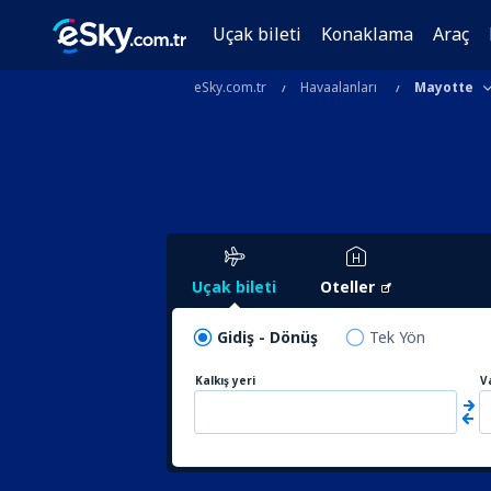
Uçak bileti
Konaklama
Araç
eSky.com.tr
Havaalanları
Mayotte
Uçak bileti
Oteller
Gidiş - Dönüş
Tek Yön
Kalkış yeri
V