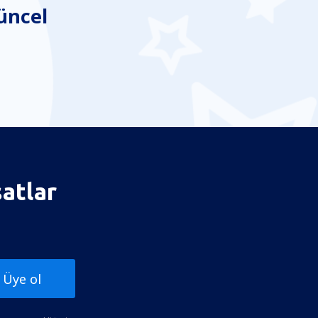
üncel
satlar
Üye ol