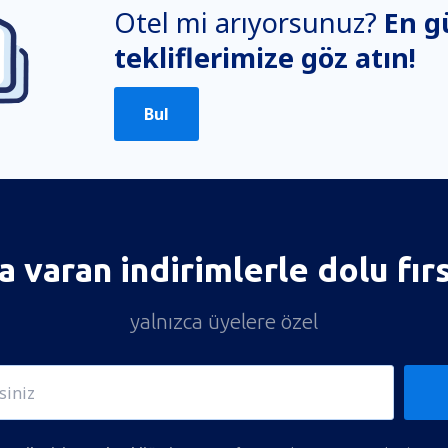
Otel mi arıyorsunuz?
En g
tekliflerimize göz atın!
Bul
 varan indirimlerle dolu fır
yalnızca üyelere özel