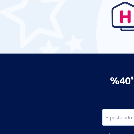
%40'a