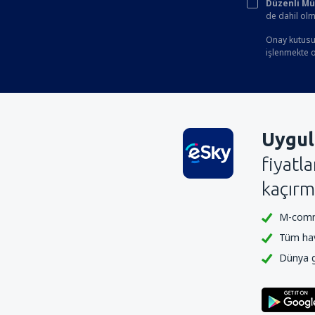
Düzenli Müşt
de dahil olm
Onay kutusun
işlenmekte ol
Uygul
fiyatl
kaçırm
M-comme
Tüm hava
Dünya ge