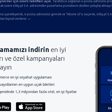
eriler için sınırlı teklifleri açın.
Tarafımca sağlanan e-posta adresine prom
ak üzere eSky.pl S.A. adresinden pazarlama postalarını (bülten yoluyla) almayı
u işaretleyerek, e-posta adresinizi girerek ve "Abone ol"u seçerek, eSky.pl S.A
an kişisel verilerin
amamızı indirin
en iyi
arı ve özel kampanyaları
ayın
rce en iyi seyahat uygulaması
yollarının en uygun uçak biletleri
nelinde 1,3 milyondan fazla otel, en iyi fiyatlar