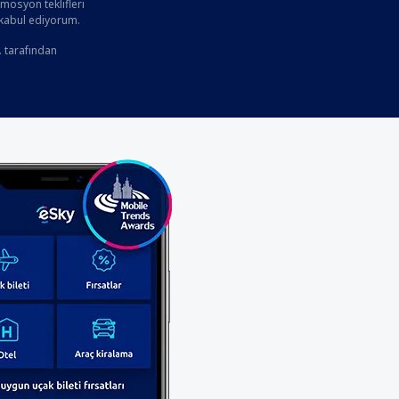
osyon teklifleri
 kabul ediyorum.
. tarafından