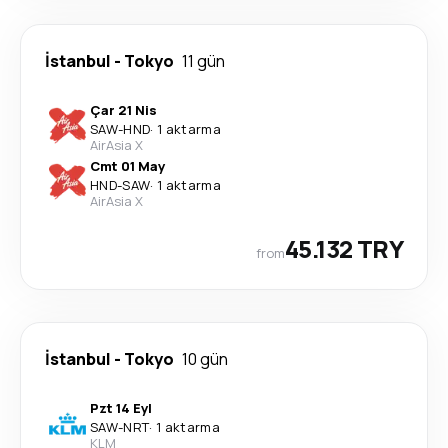
İstanbul
-
Tokyo
11 gün
Çar 21 Nis
SAW
-
HND
·
1 aktarma
AirAsia X
Cmt 01 May
HND
-
SAW
·
1 aktarma
AirAsia X
45.132 TRY
from
İstanbul
-
Tokyo
10 gün
Pzt 14 Eyl
SAW
-
NRT
·
1 aktarma
KLM