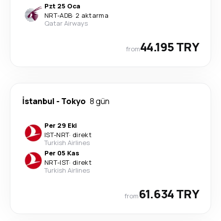
Pzt 25 Oca
NRT
-
ADB
·
2 aktarma
Qatar Airways
44.195 TRY
from
İstanbul
-
Tokyo
8 gün
Per 29 Eki
IST
-
NRT
·
direkt
Turkish Airlines
Per 05 Kas
NRT
-
IST
·
direkt
Turkish Airlines
61.634 TRY
from