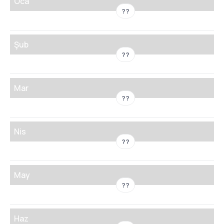
Oca
??
Şub
??
Mar
??
Nis
??
May
??
Haz