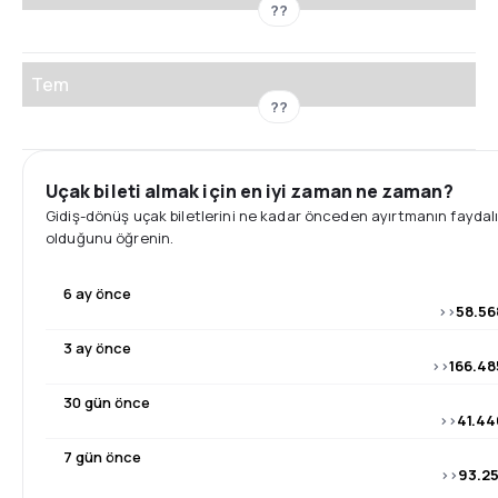
??
Tem
??
Uçak bileti almak için en iyi zaman ne zaman?
Gidiş-dönüş uçak biletlerini ne kadar önceden ayırtmanın faydal
olduğunu öğrenin.
6 ay önce
>>
58.56
3 ay önce
>>
166.48
30 gün önce
>>
41.44
7 gün önce
>>
93.25