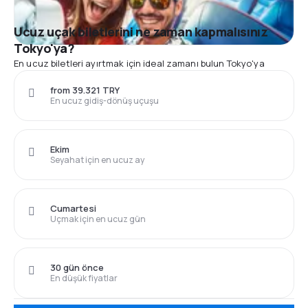
Ucuz uçak biletlerini ne zaman kapmalısınız
Tokyo'ya?
En ucuz biletleri ayırtmak için ideal zamanı bulun Tokyo'ya
from 39.321 TRY
En ucuz gidiş-dönüş uçuşu
Ekim
Seyahat için en ucuz ay
Cumartesi
Uçmak için en ucuz gün
30 gün önce
En düşük fiyatlar