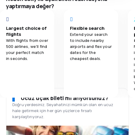
yaptırmaya değer?
Largest choice of
Flexible search
flights
Extend your search
With flights from over
to include nearby
500 airlines, we'll find
airports and flex your
your perfect match
dates for the
in seconds.
cheapest deals.
Ucuz uçak bileti mi arıyorsunuz?
Doğru yerdesiniz. Seyahatinizi mümkün olan en ucuz
hale getirmek için her gün yüzlerce fırsatı
karşılaştırıyoruz.