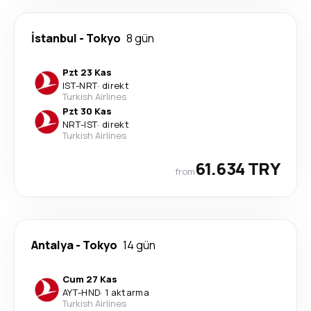
İstanbul
-
Tokyo
8 gün
Pzt 23 Kas
IST
-
NRT
·
direkt
Turkish Airlines
Pzt 30 Kas
NRT
-
IST
·
direkt
Turkish Airlines
61.634 TRY
from
Antalya
-
Tokyo
14 gün
Cum 27 Kas
AYT
-
HND
·
1 aktarma
Turkish Airlines