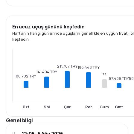
En ucuz uçuş gününü keşfedin
Haftanın hangi günlerinde uçuşların genellikle en uygun fiyatlı 
keşfedin.
211.767 TRY
196.443 TRY
141.404 TRY
??
86.702 TRY
58
57.426 TRY
Pzt
Sal
Çar
Per
Cum
Cmt
Genel bilgi
12:06, 6 Ağu 2026