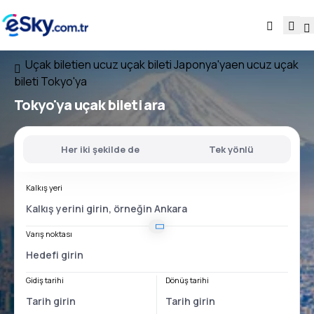
Uçak bileti
en ucuz uçak bileti Japonya'ya
en ucuz uçak
bileti Tokyo'ya
Tokyo'ya uçak bileti ara
Her iki şekilde de
Tek yönlü
Kalkış yeri
Varış noktası
Gidiş tarihi
Dönüş tarihi