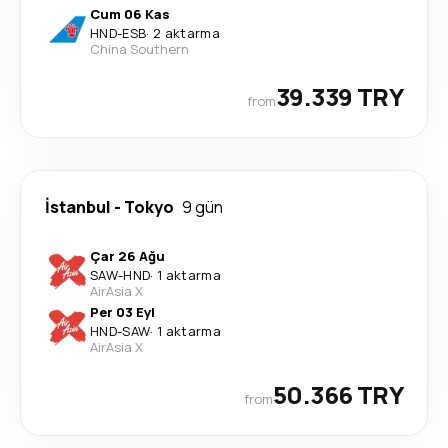
Cum 06 Kas
HND
-
ESB
·
2 aktarma
China Southern
39.339 TRY
from
İstanbul
-
Tokyo
9 gün
Çar 26 Ağu
SAW
-
HND
·
1 aktarma
AirAsia X
Per 03 Eyl
HND
-
SAW
·
1 aktarma
AirAsia X
50.366 TRY
from