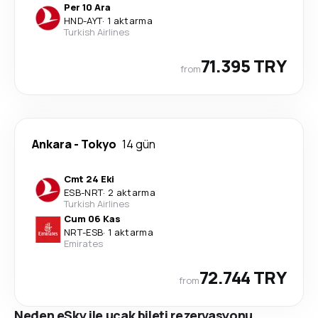
Per 10 Ara
HND
-
AYT
·
1 aktarma
Turkish Airlines
71.395 TRY
from
Ankara
-
Tokyo
14 gün
Cmt 24 Eki
ESB
-
NRT
·
2 aktarma
Turkish Airlines
Cum 06 Kas
NRT
-
ESB
·
1 aktarma
Emirates
72.744 TRY
from
Neden eSky ile uçak bileti rezervasyonu