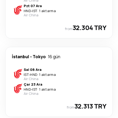
Air China
Pzt 07 Ara
HND
-
IST
·
1 aktarma
Air China
32.304 TRY
from
İstanbul
-
Tokyo
16 gün
Sal 08 Ara
IST
-
HND
·
1 aktarma
Air China
Çar 23 Ara
HND
-
IST
·
1 aktarma
Air China
32.313 TRY
from