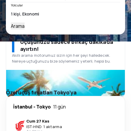
Yolcular
Arama
Uçuşunuzu sadece birkaç dakikada
ayırtın!
Akıllı arama motorumuz sizin için her şeyi halledecek.
Nereye uçtuğunuzu bize söylemeniz yeterli, hepsi bu.
Özel uçuş fırsatları Tokyo'ya
İstanbul
-
Tokyo
11 gün
Cum 27 Kas
IST
-
HND
·
1 aktarma