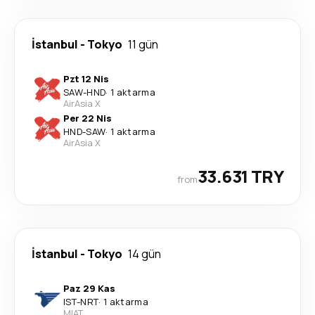
İstanbul
-
Tokyo
11 gün
Pzt 12 Nis
SAW
-
HND
·
1 aktarma
AirAsia X
Per 22 Nis
HND
-
SAW
·
1 aktarma
AirAsia X
33.631 TRY
from
İstanbul
-
Tokyo
14 gün
Paz 29 Kas
IST
-
NRT
·
1 aktarma
MIAT