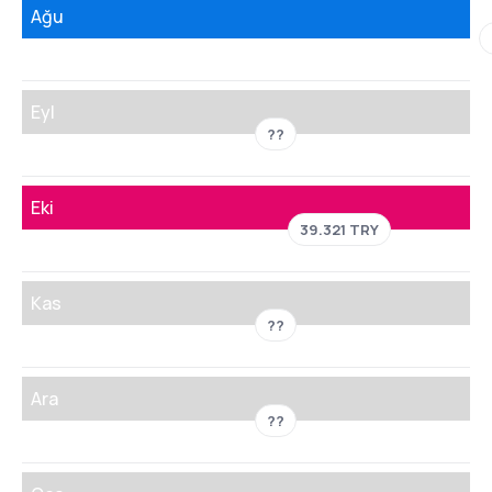
Ağu
Eyl
??
Eki
39.321 TRY
Kas
??
Ara
??