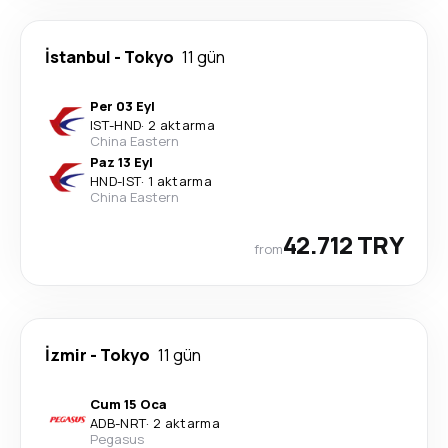
İstanbul
-
Tokyo
11 gün
Per 03 Eyl
IST
-
HND
·
2 aktarma
China Eastern
Paz 13 Eyl
HND
-
IST
·
1 aktarma
China Eastern
42.712 TRY
from
İzmir
-
Tokyo
11 gün
Cum 15 Oca
ADB
-
NRT
·
2 aktarma
Pegasus