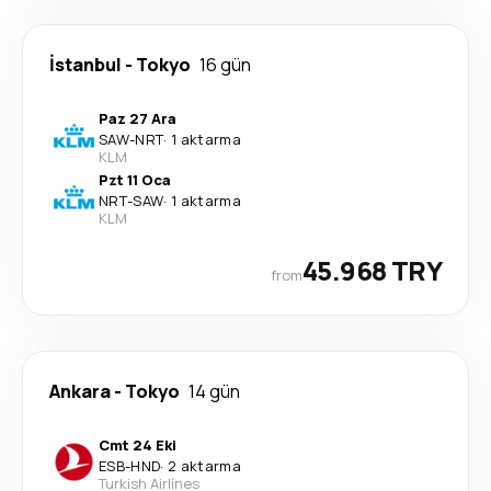
İstanbul
-
Tokyo
16 gün
Paz 27 Ara
SAW
-
NRT
·
1 aktarma
KLM
Pzt 11 Oca
NRT
-
SAW
·
1 aktarma
KLM
45.968 TRY
from
Ankara
-
Tokyo
14 gün
Cmt 24 Eki
ESB
-
HND
·
2 aktarma
Turkish Airlines