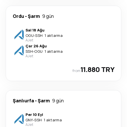
Ordu
-
Şarm
9 gün
Sal 18 Ağu
OGU
-
SSH
·
1 aktarma
AJet
Çar 26 Ağu
SSH
-
OGU
·
1 aktarma
AJet
11.880 TRY
from
Şanlıurfa
-
Şarm
9 gün
Per 10 Eyl
GNY
-
SSH
·
1 aktarma
AJet