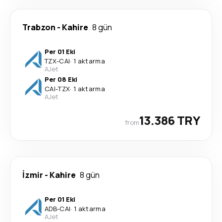
Trabzon
-
Kahire
8 gün
Per 01 Eki
TZX
-
CAI
·
1 aktarma
AJet
Per 08 Eki
CAI
-
TZX
·
1 aktarma
AJet
13.386 TRY
from
İzmir
-
Kahire
8 gün
Per 01 Eki
ADB
-
CAI
·
1 aktarma
AJet