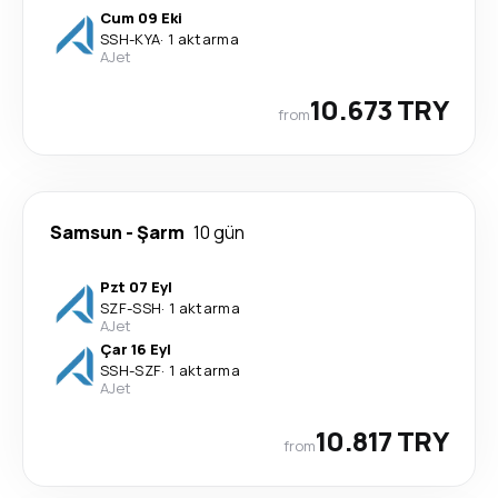
Cum 09 Eki
SSH
-
KYA
·
1 aktarma
AJet
10.673 TRY
from
Samsun
-
Şarm
10 gün
Pzt 07 Eyl
SZF
-
SSH
·
1 aktarma
AJet
Çar 16 Eyl
SSH
-
SZF
·
1 aktarma
AJet
10.817 TRY
from