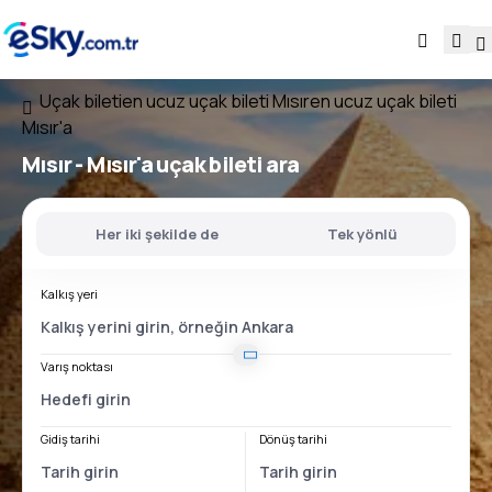
Uçak bileti
en ucuz uçak bileti Mısır
en ucuz uçak bileti
Mısır'a
Mısır - Mısır'a
uçak bileti ara
Her iki şekilde de
Tek yönlü
Kalkış yeri
Varış noktası
Gidiş tarihi
Dönüş tarihi