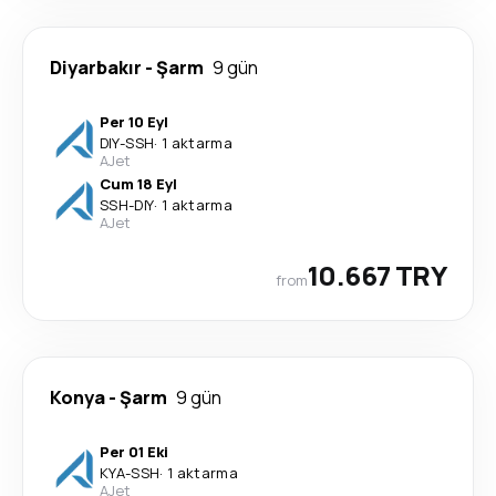
Diyarbakır
-
Şarm
9 gün
Per 10 Eyl
DIY
-
SSH
·
1 aktarma
AJet
Cum 18 Eyl
SSH
-
DIY
·
1 aktarma
AJet
10.667 TRY
from
Konya
-
Şarm
9 gün
Per 01 Eki
KYA
-
SSH
·
1 aktarma
AJet