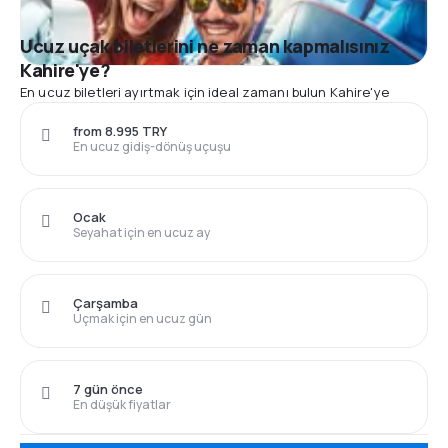
Ucuz uçak biletlerini ne zaman kapmalısınız
Kahire'ye?
En ucuz biletleri ayırtmak için ideal zamanı bulun Kahire'ye
from 8.995 TRY
En ucuz gidiş-dönüş uçuşu
Ocak
Seyahat için en ucuz ay
Çarşamba
Uçmak için en ucuz gün
7 gün önce
En düşük fiyatlar