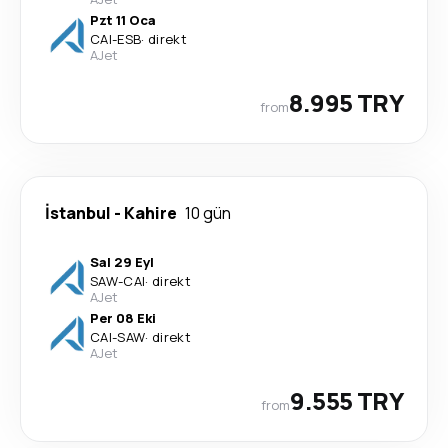
Pzt 11 Oca
CAI
-
ESB
·
direkt
AJet
8.995 TRY
from
İstanbul
-
Kahire
10 gün
Sal 29 Eyl
SAW
-
CAI
·
direkt
AJet
Per 08 Eki
CAI
-
SAW
·
direkt
AJet
9.555 TRY
from