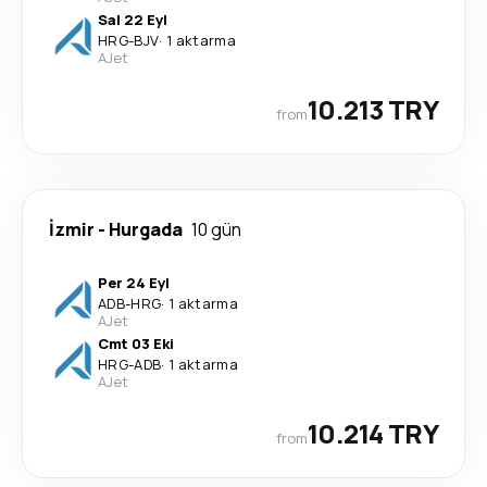
Sal 22 Eyl
HRG
-
BJV
·
1 aktarma
AJet
10.213 TRY
from
İzmir
-
Hurgada
10 gün
Per 24 Eyl
ADB
-
HRG
·
1 aktarma
AJet
Cmt 03 Eki
HRG
-
ADB
·
1 aktarma
AJet
10.214 TRY
from