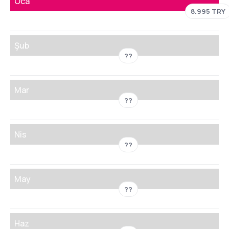
Oca
8.995 TRY
Şub
??
Mar
??
Nis
??
May
??
Haz