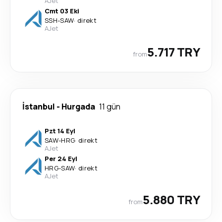
AJet
Cmt 03 Eki
SSH
-
SAW
·
direkt
AJet
5.717 TRY
from
İstanbul
-
Hurgada
11 gün
Pzt 14 Eyl
SAW
-
HRG
·
direkt
AJet
Per 24 Eyl
HRG
-
SAW
·
direkt
AJet
5.880 TRY
from