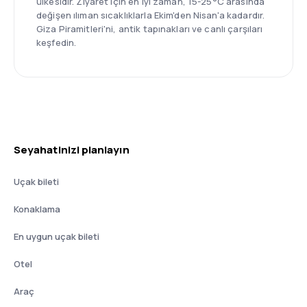
ülkesidir. Ziyaret için en iyi zaman, 15-25°C arasında
değişen ılıman sıcaklıklarla Ekim'den Nisan'a kadardır.
Giza Piramitleri'ni, antik tapınakları ve canlı çarşıları
keşfedin.
Seyahatinizi planlayın
Uçak bileti
Konaklama
En uygun uçak bileti
Otel
Araç