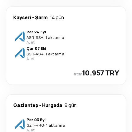
Kayseri
-
Şarm
14 gün
Per 24 Eyl
ASR
-
SSH
·
1 aktarma
AJet
Çar 07 Eki
SSH
-
ASR
·
1 aktarma
AJet
10.957 TRY
from
Gaziantep
-
Hurgada
9 gün
Per 03 Eyl
GZT
-
HRG
·
1 aktarma
AJet