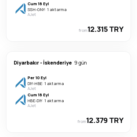
Cum 18 Eyl
SSH
-
GNY
·
1 aktarma
AJet
12.315 TRY
from
Diyarbakır
-
İskenderiye
9 gün
Per 10 Eyl
DIY
-
HBE
·
1 aktarma
AJet
Cum 18 Eyl
HBE
-
DIY
·
1 aktarma
AJet
12.379 TRY
from