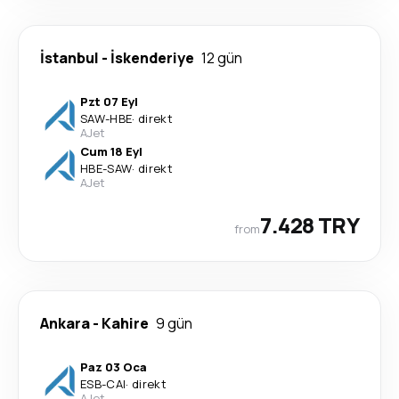
İstanbul
-
İskenderiye
12 gün
Pzt 07 Eyl
SAW
-
HBE
·
direkt
AJet
Cum 18 Eyl
HBE
-
SAW
·
direkt
AJet
7.428 TRY
from
Ankara
-
Kahire
9 gün
Paz 03 Oca
ESB
-
CAI
·
direkt
AJet