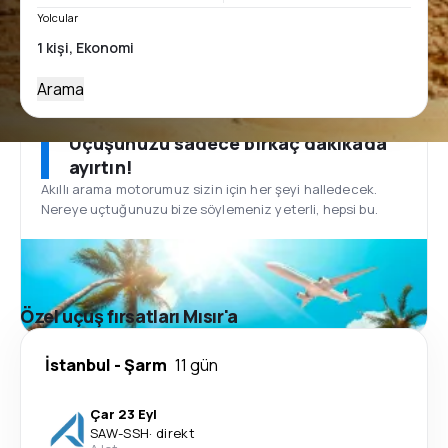
Yolcular
Arama
Uçuşunuzu sadece birkaç dakikada
ayırtın!
Akıllı arama motorumuz sizin için her şeyi halledecek.
Nereye uçtuğunuzu bize söylemeniz yeterli, hepsi bu.
Özel uçuş fırsatları Mısır'a
İstanbul
-
Şarm
11 gün
Çar 23 Eyl
SAW
-
SSH
·
direkt