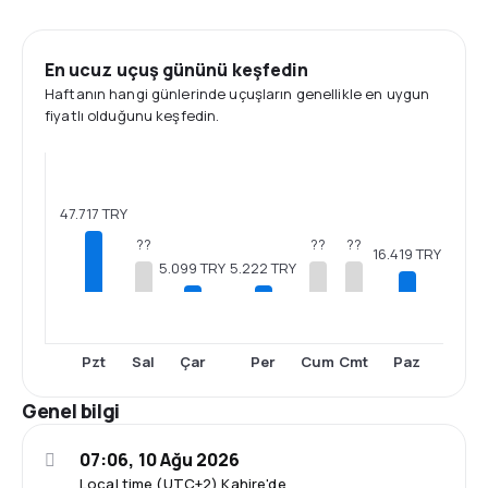
En ucuz uçuş gününü keşfedin
Haftanın hangi günlerinde uçuşların genellikle en uygun
fiyatlı olduğunu keşfedin.
47.717 TRY
??
??
??
16.419 TRY
5.222 TRY
5.099 TRY
Pzt
Sal
Çar
Per
Cum
Cmt
Paz
Genel bilgi
07:06, 10 Ağu 2026
Local time (UTC+2) Kahire'de