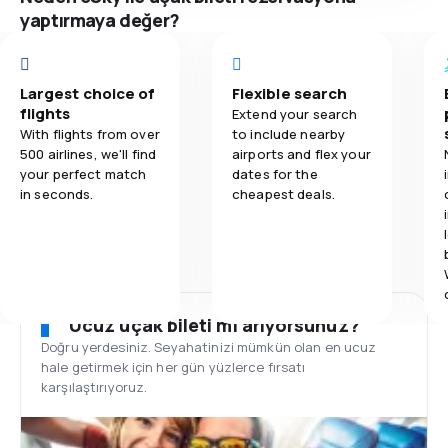
yaptırmaya değer?
Largest choice of
Flexible search
flights
Extend your search
With flights from over
to include nearby
500 airlines, we'll find
airports and flex your
your perfect match
dates for the
in seconds.
cheapest deals.
Ucuz uçak bileti mi arıyorsunuz?
Doğru yerdesiniz. Seyahatinizi mümkün olan en ucuz
hale getirmek için her gün yüzlerce fırsatı
karşılaştırıyoruz.