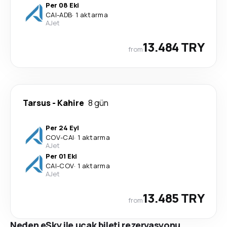
Per 08 Eki
CAI
-
ADB
·
1 aktarma
AJet
13.484 TRY
from
Tarsus
-
Kahire
8 gün
Per 24 Eyl
COV
-
CAI
·
1 aktarma
AJet
Per 01 Eki
CAI
-
COV
·
1 aktarma
AJet
13.485 TRY
from
Neden eSky ile uçak bileti rezervasyonu