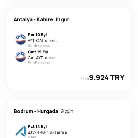
Antalya
-
Kahire
10 gün
Per 10 Eyl
AYT
-
CAI
·
direkt
SunExpress
Cmt 19 Eyl
CAI
-
AYT
·
direkt
SunExpress
9.924 TRY
from
Bodrum
-
Hurgada
9 gün
Pzt 14 Eyl
BJV
-
HRG
·
1 aktarma
AJet