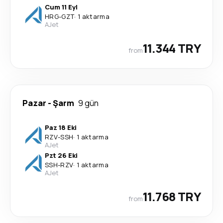
Cum 11 Eyl
HRG
-
GZT
·
1 aktarma
AJet
11.344 TRY
from
Pazar
-
Şarm
9 gün
Paz 18 Eki
RZV
-
SSH
·
1 aktarma
AJet
Pzt 26 Eki
SSH
-
RZV
·
1 aktarma
AJet
11.768 TRY
from