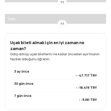
??
Tem
??
Uçak bileti almak için en iyi zaman ne
zaman?
Gidiş-dönüş uçak biletlerini ne kadar önceden ayırtmanın
faydalı olduğunu öğrenin.
3 ay önce
>>
47.717 TRY
30 gün önce
>>
16.419 TRY
7 gün önce
>>
5.161 TRY