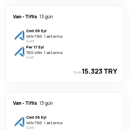
Van
-
Tiflis
13 gün
Cmt 05 Eyl
VAN
-
TBS
·
1 aktarma
AJet
Per 17 Eyl
TBS
-
VAN
·
1 aktarma
AJet
15.323 TRY
from
Van
-
Tiflis
13 gün
Cmt 05 Eyl
VAN
-
TBS
·
1 aktarma
AJet