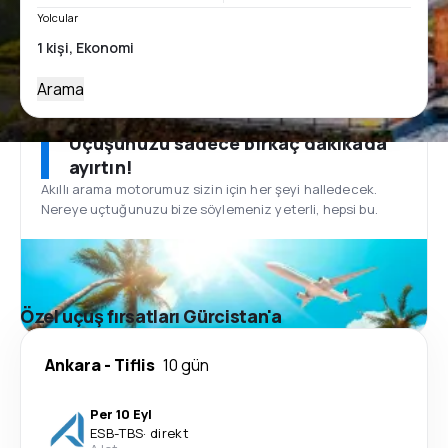
Yolcular
Arama
Uçuşunuzu sadece birkaç dakikada
ayırtın!
Akıllı arama motorumuz sizin için her şeyi halledecek.
Nereye uçtuğunuzu bize söylemeniz yeterli, hepsi bu.
Özel uçuş fırsatları Gürcistan'a
Ankara
-
Tiflis
10 gün
Per 10 Eyl
ESB
-
TBS
·
direkt