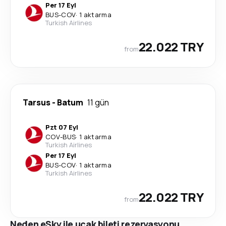
Per 17 Eyl
BUS
-
COV
·
1 aktarma
Turkish Airlines
22.022 TRY
from
Tarsus
-
Batum
11 gün
Pzt 07 Eyl
COV
-
BUS
·
1 aktarma
Turkish Airlines
Per 17 Eyl
BUS
-
COV
·
1 aktarma
Turkish Airlines
22.022 TRY
from
Neden eSky ile uçak bileti rezervasyonu