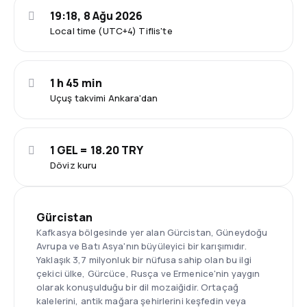
19:18, 8 Ağu 2026
Local time (UTC+4) Tiflis'te
1 h 45 min
Uçuş takvimi Ankara'dan
1 GEL = 18.20 TRY
Döviz kuru
Gürcistan
Kafkasya bölgesinde yer alan Gürcistan, Güneydoğu
Avrupa ve Batı Asya'nın büyüleyici bir karışımıdır.
Yaklaşık 3,7 milyonluk bir nüfusa sahip olan bu ilgi
çekici ülke, Gürcüce, Rusça ve Ermenice'nin yaygın
olarak konuşulduğu bir dil mozaiğidir. Ortaçağ
kalelerini, antik mağara şehirlerini keşfedin veya