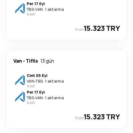
Per 17 Eyl
TBS
-
VAN
·
1 aktarma
AJet
15.323 TRY
from
Van
-
Tiflis
13 gün
Cmt 05 Eyl
VAN
-
TBS
·
1 aktarma
AJet
Per 17 Eyl
TBS
-
VAN
·
1 aktarma
AJet
15.323 TRY
from