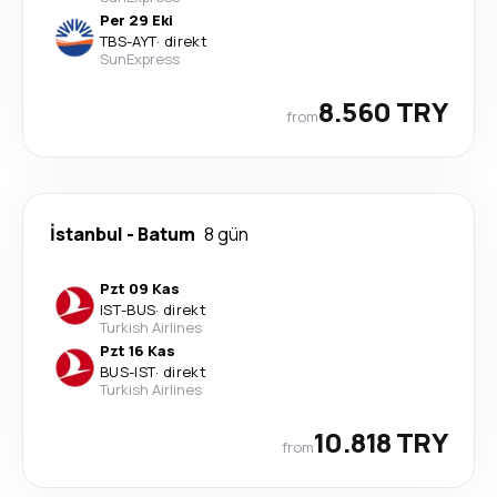
Per 29 Eki
TBS
-
AYT
·
direkt
SunExpress
8.560 TRY
from
İstanbul
-
Batum
8 gün
Pzt 09 Kas
IST
-
BUS
·
direkt
Turkish Airlines
Pzt 16 Kas
BUS
-
IST
·
direkt
Turkish Airlines
10.818 TRY
from