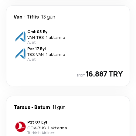
Van
-
Tiflis
13 gün
Cmt 05 Eyl
VAN
-
TBS
·
1 aktarma
AJet
Per 17 Eyl
TBS
-
VAN
·
1 aktarma
AJet
16.887 TRY
from
Tarsus
-
Batum
11 gün
Pzt 07 Eyl
COV
-
BUS
·
1 aktarma
Turkish Airlines