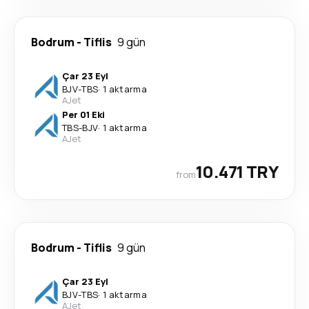
Bodrum
-
Tiflis
9 gün
Çar 23 Eyl
BJV
-
TBS
·
1 aktarma
AJet
Per 01 Eki
TBS
-
BJV
·
1 aktarma
AJet
10.471 TRY
from
Bodrum
-
Tiflis
9 gün
Çar 23 Eyl
BJV
-
TBS
·
1 aktarma
AJet