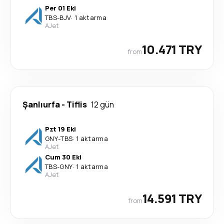
Per 01 Eki
TBS
-
BJV
·
1 aktarma
AJet
10.471 TRY
from
Şanlıurfa
-
Tiflis
12 gün
Pzt 19 Eki
GNY
-
TBS
·
1 aktarma
AJet
Cum 30 Eki
TBS
-
GNY
·
1 aktarma
AJet
14.591 TRY
from