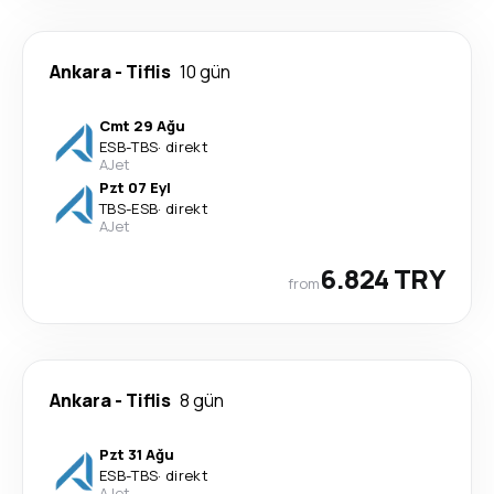
Ankara
-
Tiflis
10 gün
Cmt 29 Ağu
ESB
-
TBS
·
direkt
AJet
Pzt 07 Eyl
TBS
-
ESB
·
direkt
AJet
6.824 TRY
from
Ankara
-
Tiflis
8 gün
Pzt 31 Ağu
ESB
-
TBS
·
direkt
AJet