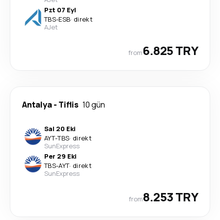
Pzt 07 Eyl
TBS
-
ESB
·
direkt
AJet
6.825 TRY
from
Antalya
-
Tiflis
10 gün
Sal 20 Eki
AYT
-
TBS
·
direkt
SunExpress
Per 29 Eki
TBS
-
AYT
·
direkt
SunExpress
8.253 TRY
from