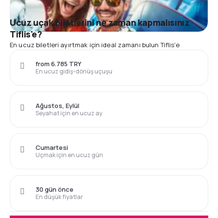
Ucuz uçak biletlerini ne zaman kapmalısınız
Tiflis'e?
En ucuz biletleri ayırtmak için ideal zamanı bulun Tiflis'e
from 6.785 TRY
En ucuz gidiş-dönüş uçuşu
Ağustos, Eylül
Seyahat için en ucuz ay
Cumartesi
Uçmak için en ucuz gün
30 gün önce
En düşük fiyatlar