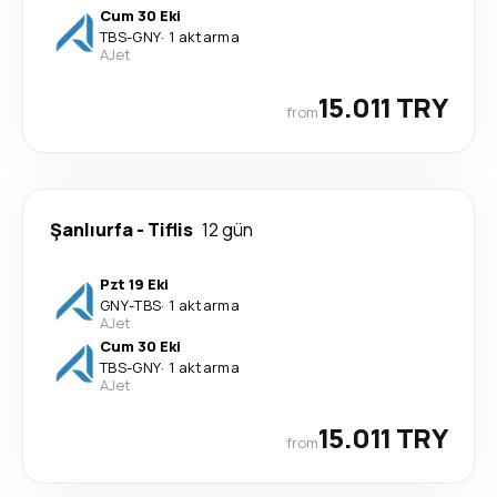
Cum 30 Eki
TBS
-
GNY
·
1 aktarma
AJet
15.011 TRY
from
Şanlıurfa
-
Tiflis
12 gün
Pzt 19 Eki
GNY
-
TBS
·
1 aktarma
AJet
Cum 30 Eki
TBS
-
GNY
·
1 aktarma
AJet
15.011 TRY
from