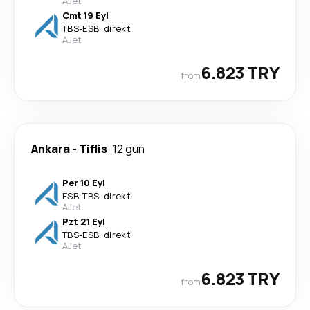
AJet
Cmt 19 Eyl
TBS
-
ESB
·
direkt
AJet
6.823 TRY
from
Ankara
-
Tiflis
12 gün
Per 10 Eyl
ESB
-
TBS
·
direkt
AJet
Pzt 21 Eyl
TBS
-
ESB
·
direkt
AJet
6.823 TRY
from