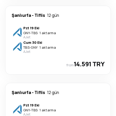
Şanlıurfa
-
Tiflis
12 gün
Pzt 19 Eki
GNY
-
TBS
·
1 aktarma
AJet
Cum 30 Eki
TBS
-
GNY
·
1 aktarma
AJet
14.591 TRY
from
Şanlıurfa
-
Tiflis
12 gün
Pzt 19 Eki
GNY
-
TBS
·
1 aktarma
AJet