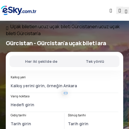
Uçak bileti
en ucuz uçak bileti Gürcistan
en ucuz uçak
bileti Gürcistan'a
Gürcistan - Gürcistan'a
uçak bileti ara
Her iki şekilde de
Tek yönlü
Kalkış yeri
Varış noktası
Gidiş tarihi
Dönüş tarihi