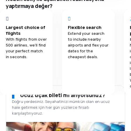
yaptırmaya değer?
Largest choice of
Flexible search
flights
Extend your search
With flights from over
to include nearby
500 airlines, we'll find
airports and flex your
your perfect match
dates for the
in seconds.
cheapest deals.
Ucuz uçak bileti mi arıyorsunuz?
Doğru yerdesiniz. Seyahatinizi mümkün olan en ucuz
hale getirmek için her gün yüzlerce fırsatı
karşılaştırıyoruz.