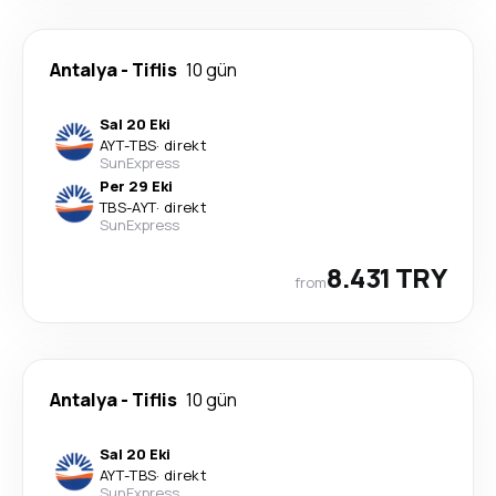
Antalya
-
Tiflis
10 gün
Sal 20 Eki
AYT
-
TBS
·
direkt
SunExpress
Per 29 Eki
TBS
-
AYT
·
direkt
SunExpress
8.431 TRY
from
Antalya
-
Tiflis
10 gün
Sal 20 Eki
AYT
-
TBS
·
direkt
SunExpress