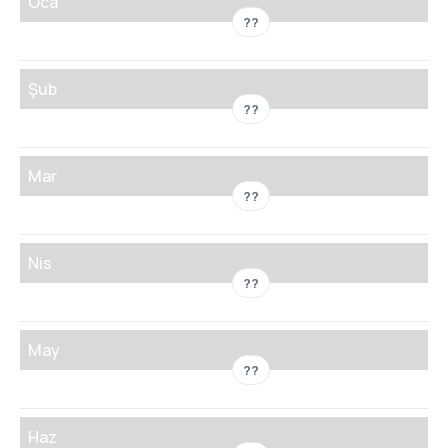
Oca
??
Şub
??
Mar
??
Nis
??
May
??
Haz