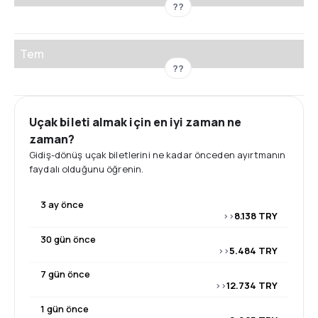
??
Tem
??
Uçak bileti almak için en iyi zaman ne
zaman?
Gidiş-dönüş uçak biletlerini ne kadar önceden ayırtmanın
faydalı olduğunu öğrenin.
3 ay önce
>>
8.138 TRY
30 gün önce
>>
5.484 TRY
7 gün önce
>>
12.734 TRY
1 gün önce