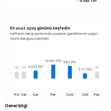
>>
9.065 TRY
En ucuz uçuş gününü keşfedin
Haftanın hangi günlerinde uçuşların genellikle en uygun
fiyatlı olduğunu keşfedin.
10.082 TRY
9.161 TRY
5.833 TRY
??
??
??
3.717 TRY
Pzt
Sal
Çar
Per
Cum
Cmt
Paz
Genel bilgi