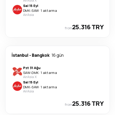
AirAsia X
Sal 15 Eyl
DMK
-
SAW
·
1 aktarma
AirAsia
25.316 TRY
from
İstanbul
-
Bangkok
16 gün
Pzt 31 Ağu
SAW
-
DMK
·
1 aktarma
AirAsia X
Sal 15 Eyl
DMK
-
SAW
·
1 aktarma
AirAsia
25.316 TRY
from