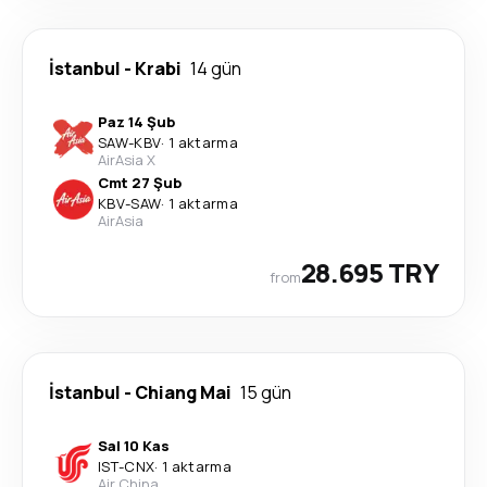
İstanbul
-
Krabi
14 gün
Paz 14 Şub
SAW
-
KBV
·
1 aktarma
AirAsia X
Cmt 27 Şub
KBV
-
SAW
·
1 aktarma
AirAsia
28.695 TRY
from
İstanbul
-
Chiang Mai
15 gün
Sal 10 Kas
IST
-
CNX
·
1 aktarma
Air China