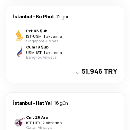
İstanbul
-
Bo Phut
12 gün
Pzt 08 Şub
IST
-
USM
·
1 aktarma
Singapore Airlines
Cum 19 Şub
USM
-
IST
·
1 aktarma
Bangkok Airways
51.946 TRY
from
İstanbul
-
Hat Yai
16 gün
Cmt 26 Ara
IST
-
HDY
·
2 aktarma
Qatar Airways