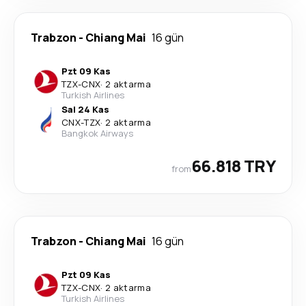
Trabzon
-
Chiang Mai
16 gün
Pzt 09 Kas
TZX
-
CNX
·
2 aktarma
Turkish Airlines
Sal 24 Kas
CNX
-
TZX
·
2 aktarma
Bangkok Airways
66.818 TRY
from
Trabzon
-
Chiang Mai
16 gün
Pzt 09 Kas
TZX
-
CNX
·
2 aktarma
Turkish Airlines