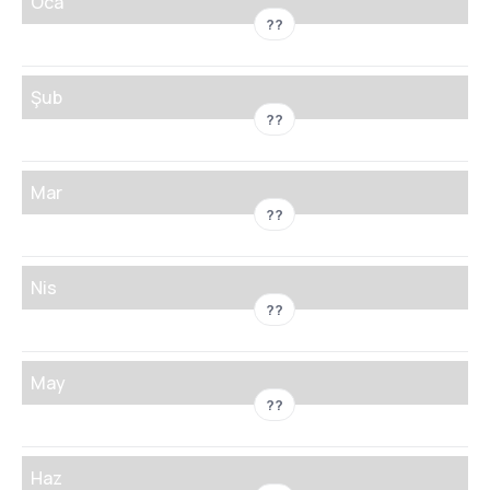
Oca
??
Şub
??
Mar
??
Nis
??
May
??
Haz