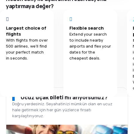
yaptırmaya değer?
Largest choice of
Flexible search
flights
Extend your search
With flights from over
to include nearby
500 airlines, we'll find
airports and flex your
your perfect match
dates for the
in seconds.
cheapest deals.
Ucuz uçak bileti mi arıyorsunuz?
Doğru yerdesiniz. Seyahatinizi mümkün olan en ucuz
hale getirmek için her gün yüzlerce fırsatı
karşılaştırıyoruz.