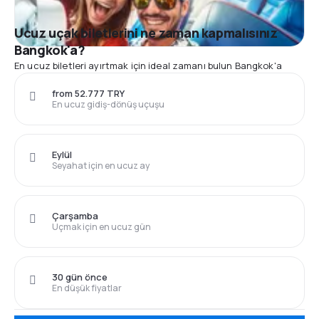
Ucuz uçak biletlerini ne zaman kapmalısınız
Bangkok'a?
En ucuz biletleri ayırtmak için ideal zamanı bulun Bangkok'a
from 52.777 TRY
En ucuz gidiş-dönüş uçuşu
Eylül
Seyahat için en ucuz ay
Çarşamba
Uçmak için en ucuz gün
30 gün önce
En düşük fiyatlar