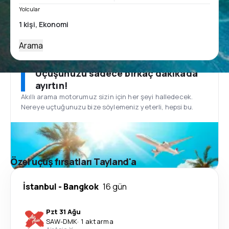
Yolcular
Arama
Uçuşunuzu sadece birkaç dakikada
ayırtın!
Akıllı arama motorumuz sizin için her şeyi halledecek.
Nereye uçtuğunuzu bize söylemeniz yeterli, hepsi bu.
Özel uçuş fırsatları Tayland'a
İstanbul
-
Bangkok
16 gün
Pzt 31 Ağu
SAW
-
DMK
·
1 aktarma