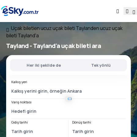
Uçak bileti
en ucuz uçak bileti Tayland
en ucuz uçak
bileti Tayland'a
Tayland - Tayland'a
uçak bileti ara
Her iki şekilde de
Tek yönlü
Kalkış yeri
Varış noktası
Gidiş tarihi
Dönüş tarihi