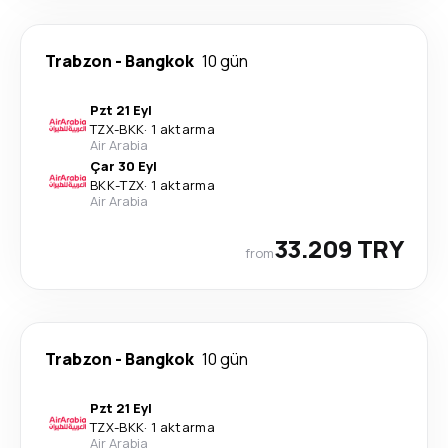
Trabzon
-
Bangkok
10 gün
Pzt 21 Eyl
TZX
-
BKK
·
1 aktarma
Air Arabia
Çar 30 Eyl
BKK
-
TZX
·
1 aktarma
Air Arabia
33.209 TRY
from
Trabzon
-
Bangkok
10 gün
Pzt 21 Eyl
TZX
-
BKK
·
1 aktarma
Air Arabia