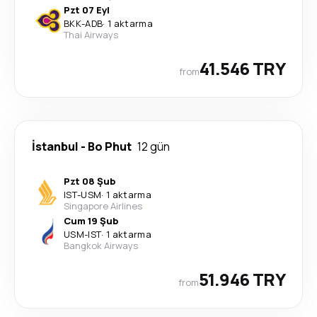
Pzt 07 Eyl
BKK
-
ADB
·
1 aktarma
Thai Airways
41.546 TRY
from
İstanbul
-
Bo Phut
12 gün
Pzt 08 Şub
IST
-
USM
·
1 aktarma
Singapore Airlines
Cum 19 Şub
USM
-
IST
·
1 aktarma
Bangkok Airways
51.946 TRY
from