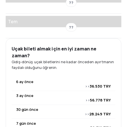
??
Tem
??
Uçak bileti almak için en iyi zaman ne
zaman?
Gidiş-dönüş uçak biletlerini ne kadar önceden ayırtmanın
faydalı olduğunu öğrenin.
6 ay önce
>>
36.530 TRY
3 ay önce
>>
56.778 TRY
30 gün önce
>>
28.249 TRY
7 gün önce