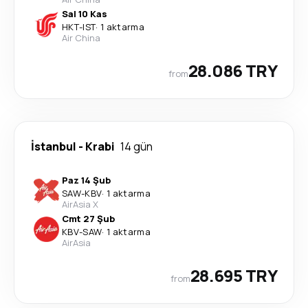
Sal 10 Kas
HKT
-
IST
·
1 aktarma
Air China
28.086 TRY
from
İstanbul
-
Krabi
14 gün
Paz 14 Şub
SAW
-
KBV
·
1 aktarma
AirAsia X
Cmt 27 Şub
KBV
-
SAW
·
1 aktarma
AirAsia
28.695 TRY
from