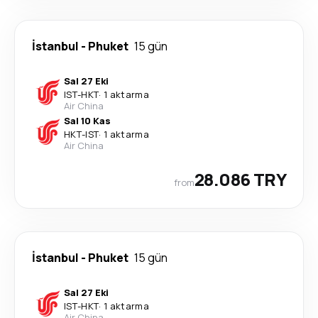
İstanbul
-
Phuket
15 gün
Sal 27 Eki
IST
-
HKT
·
1 aktarma
Air China
Sal 10 Kas
HKT
-
IST
·
1 aktarma
Air China
28.086 TRY
from
İstanbul
-
Phuket
15 gün
Sal 27 Eki
IST
-
HKT
·
1 aktarma
Air China