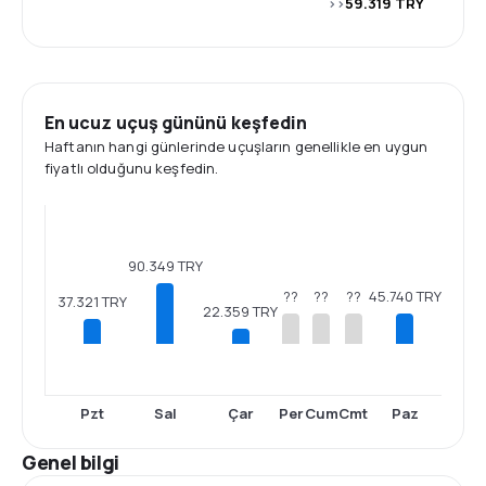
>>
59.319 TRY
En ucuz uçuş gününü keşfedin
Haftanın hangi günlerinde uçuşların genellikle en uygun
fiyatlı olduğunu keşfedin.
90.349 TRY
45.740 TRY
??
??
??
37.321 TRY
22.359 TRY
Pzt
Sal
Çar
Per
Cum
Cmt
Paz
Genel bilgi