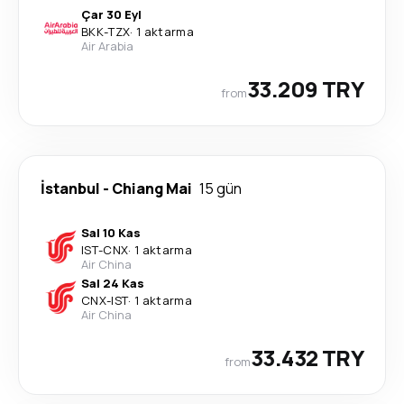
Çar 30 Eyl
BKK
-
TZX
·
1 aktarma
Air Arabia
33.209 TRY
from
İstanbul
-
Chiang Mai
15 gün
Sal 10 Kas
IST
-
CNX
·
1 aktarma
Air China
Sal 24 Kas
CNX
-
IST
·
1 aktarma
Air China
33.432 TRY
from