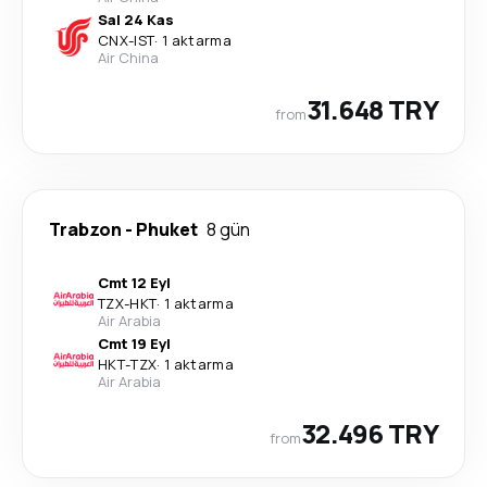
Sal 24 Kas
CNX
-
IST
·
1 aktarma
Air China
31.648 TRY
from
Trabzon
-
Phuket
8 gün
Cmt 12 Eyl
TZX
-
HKT
·
1 aktarma
Air Arabia
Cmt 19 Eyl
HKT
-
TZX
·
1 aktarma
Air Arabia
32.496 TRY
from