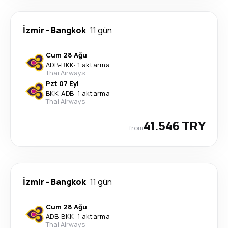
İzmir
-
Bangkok
11 gün
Cum 28 Ağu
ADB
-
BKK
·
1 aktarma
Thai Airways
Pzt 07 Eyl
BKK
-
ADB
·
1 aktarma
Thai Airways
41.546 TRY
from
İzmir
-
Bangkok
11 gün
Cum 28 Ağu
ADB
-
BKK
·
1 aktarma
Thai Airways