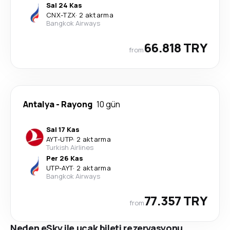
Sal 24 Kas
CNX
-
TZX
·
2 aktarma
Bangkok Airways
66.818 TRY
from
Antalya
-
Rayong
10 gün
Sal 17 Kas
AYT
-
UTP
·
2 aktarma
Turkish Airlines
Per 26 Kas
UTP
-
AYT
·
2 aktarma
Bangkok Airways
77.357 TRY
from
Neden eSky ile uçak bileti rezervasyonu