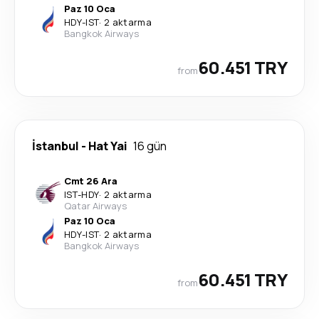
Paz 10 Oca
HDY
-
IST
·
2 aktarma
Bangkok Airways
60.451 TRY
from
İstanbul
-
Hat Yai
16 gün
Cmt 26 Ara
IST
-
HDY
·
2 aktarma
Qatar Airways
Paz 10 Oca
HDY
-
IST
·
2 aktarma
Bangkok Airways
60.451 TRY
from