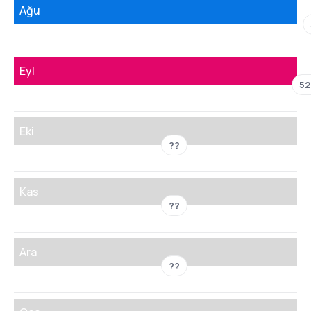
Ağu
Eyl
52
Eki
??
Kas
??
Ara
??