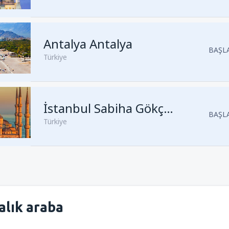
Kalkış
Trabzon, Trabzon Haval
Antalya Antalya
Kalkış
İstanbul, Sabiha Gökçe
BAŞLA
Türkiye
Kalkış
Antalya, Antalya
(AYT)
Kalkış
Antalya, Antalya
(AYT)
Kalkış
İzmir, İzmir Adnan Men
Kalkış
İstanbul, Sabiha Gökçe
İstanbul Sabiha Gökçen
BAŞLA
Türkiye
Kalkış
İstanbul, Sabiha Gökçe
Kalkış
İstanbul, Sabiha Gökçe
Kalkış
İzmir, İzmir Adnan Men
Kalkış
Antalya, Antalya
(AYT)
Kalkış
İstanbul, Istanbul Airpo
Kalkış
İstanbul, Istanbul Airpo
alık araba
Kalkış
Ankara, Ankara Esenbo