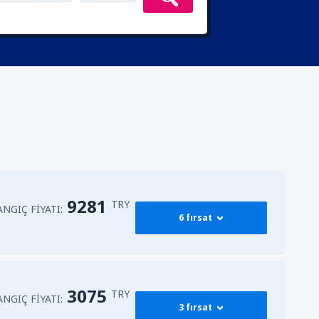
9281
TRY
NGIÇ FIYATI:
6 fırsat
13344
BAŞLANGIÇ FIYATI:
ğa
(ESB)
3075
TRY
TRY
NGIÇ FIYATI:
3 fırsat