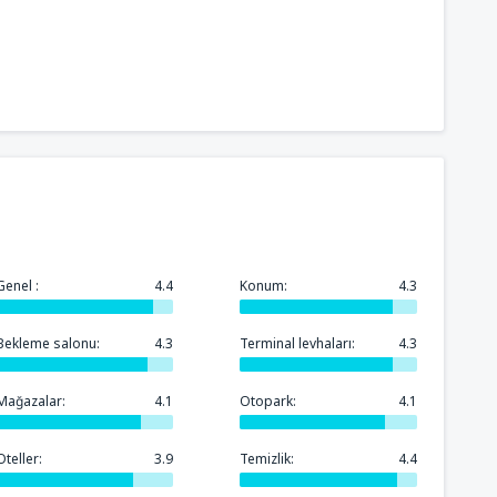
Genel :
4.4
Konum:
4.3
Bekleme salonu:
4.3
Terminal levhaları:
4.3
Mağazalar:
4.1
Otopark:
4.1
Oteller:
3.9
Temizlik:
4.4