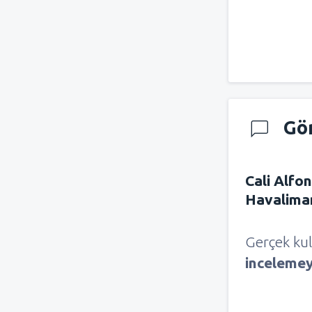
Gö
Cali Alfo
Havalima
Gerçek kul
inceleme