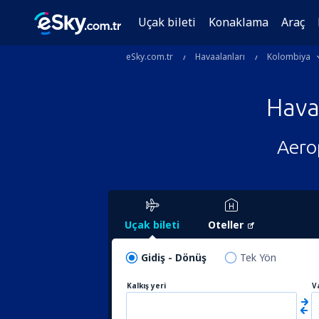
Uçak bileti
Konaklama
Araç
eSky.com.tr
Havaalanları
Kolombiya
Hava
Aero
Uçak bileti
Oteller
Gidiş - Dönüş
Tek Yön
Kalkış yeri
V