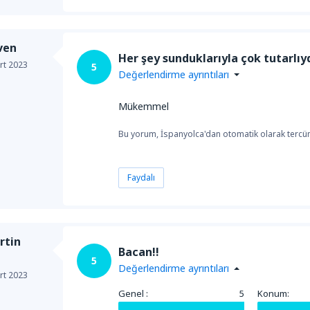
ven
Her şey sunduklarıyla çok tutarlıyd
rt 2023
5
Değerlendirme ayrıntıları
Mükemmel
Bu yorum, İspanyolca'dan otomatik olarak tercüm
Faydalı
rtin
Bacan!!
5
Değerlendirme ayrıntıları
rt 2023
Genel :
5
Konum: