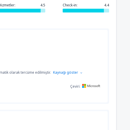
Hizmetler:
4.5
Check-in:
4.4
atik olarak tercüme edilmiştir.
Kaynağı göster
Çeviri: