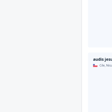
audis jes
Cile,
Nis