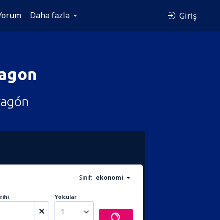
Yorum
Daha fazla
Giriş
ragon
ragón
Sınıf:
ekonomi
rihi
Yolcular
1