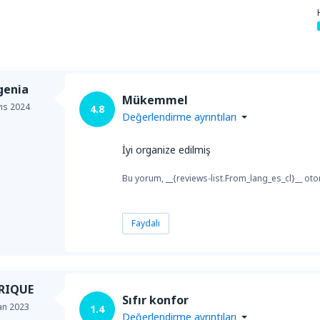
genia
Mükemmel
ıs 2024
4.8
Değerlendirme ayrıntıları
İyi organize edilmiş
Bu yorum, __{reviews-list.From_lang_es_cl}__ otom
Faydalı
RIQUE
Sıfır konfor
an 2023
1.4
Değerlendirme ayrıntıları