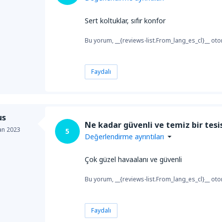
Sert koltuklar, sıfır konfor
Bu yorum, __{reviews-list.From_lang_es_cl}__ otom
Faydalı
us
Ne kadar güvenli ve temiz bir tesi
an 2023
5
Değerlendirme ayrıntıları
Çok güzel havaalanı ve güvenli
Bu yorum, __{reviews-list.From_lang_es_cl}__ otom
Faydalı