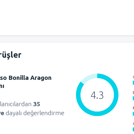
rüşler
nso Bonilla Aragon
nı
4.3
lanıcılardan
35
ye
dayalı değerlendirme