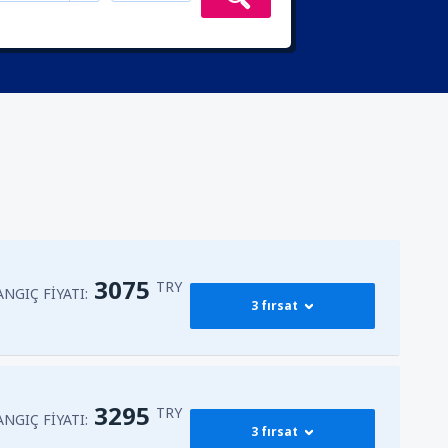
3075
TRY
NGIÇ FIYATI:
3 fırsat
3405
BAŞLANGIÇ FIYATI:
n
(SAW)
3295
TRY
TRY
NGIÇ FIYATI:
3 fırsat