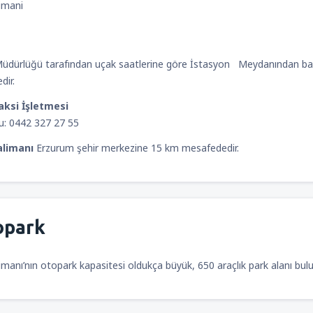
imani
Müdürlüğü tarafından uçak saatlerine göre İstasyon Meydanından baş
dir.
aksi İşletmesi
nu: 0442 327 27 55
limanı
Erzurum şehir merkezine 15 km mesafededir.
opark
manı’nın otopark kapasitesi oldukça büyük, 650 araçlık park alanı bul