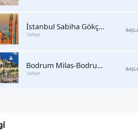
Kalkış
Antalya, Antalya
(AYT)
Kalkış
İstanbul, Sabiha Gökçe
İstanbul Sabiha Gökçen
BAŞLA
Türkiye
Kalkış
İstanbul, Sabiha Gökçe
Kalkış
İzmir, İzmir Adnan Men
Kalkış
Antalya, Antalya
Bodrum Milas-Bodrum Havalimanı
(AYT)
BAŞLA
Türkiye
Kalkış
İstanbul, Istanbul Airpo
Kalkış
Ankara, Ankara Esenbo
Kalkış
İstanbul, Sabiha Gökçe
Kalkış
Dalaman, Muğla Dala
gi
Kalkış
İstanbul, Sabiha Gökçe
Kalkış
Bodrum, Milas-Bodrum 