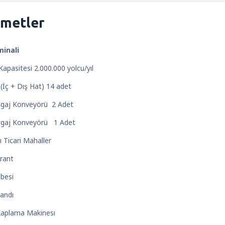
zmetler
minali
Kapasitesi 2.000.000 yolcu/yıl
ı (İç + Dış Hat) 14 adet
Bagaj Konveyörü 2 Adet
Bagaj Konveyörü 1 Adet
sı Ticari Mahaller
urant
Şubesi
 Standı
 Kaplama Makinesı