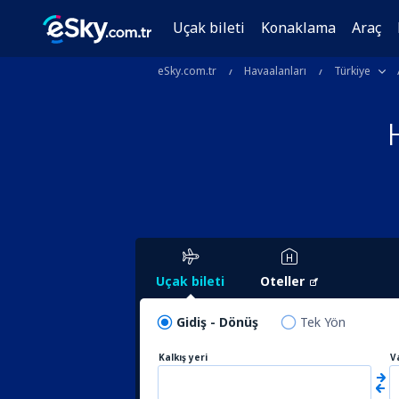
Uçak bileti
Konaklama
Araç
eSky.com.tr
Havaalanları
Türkiye
Uçak bileti
Oteller
Gidiş - Dönüş
Tek Yön
Kalkış yeri
V