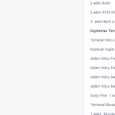
2 adet Büf
2 adet ATM ci
3 adet Rent a 
DışHatlar Ter
Teminal Yolcu 
Kontuar Sayısı
Giden Yolcu Pa
Gelen Yolcu Pa
Gelen Yolcu B
Giden Yolcu B
Duty Free 1 A
Terminal Binası
1 Adet Restau