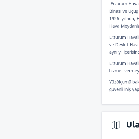
Erzurum Haval
Binası ve Uçuş
1956 yılında, 
Hava Meydanlar
Erzurum Havali
ve Devlet Hava
aynı yıl içeri
Erzurum Havalim
hizmet vermey
Yüzölçümü bakı
güvenli iniş y
Ul