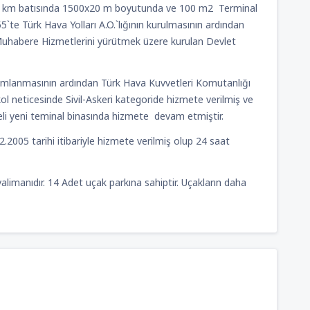
TRY
 8 km batısında 1500x20 m boyutunda ve 100 m2 Terminal
e Türk Hava Yolları A.O.`lığının kurulmasının ardından
 Muhabere Hizmetlerini yürütmek üzere kurulan Devlet
2636
BAŞLANGIÇ FIYATI:
deres
(ADB)
TRY
amamlanmasının ardından Türk Hava Kuvvetleri Komutanlığı
 neticesinde Sivil-Askeri kategoride hizmete verilmiş ve
iteli yeni teminal binasında hizmete devam etmiştir.
2005 tarihi itibariyle hizmete verilmiş olup 24 saat
limanıdır. 14 Adet uçak parkına sahiptir. Uçakların daha