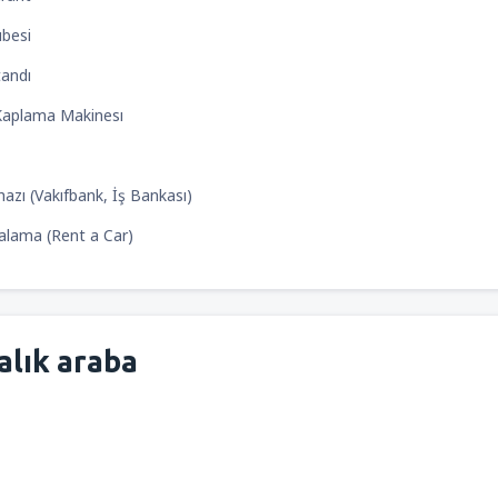
besi
tandı
Kaplama Makinesı
azı (Vakıfbank, İş Bankası)
alama (Rent a Car)
alık araba