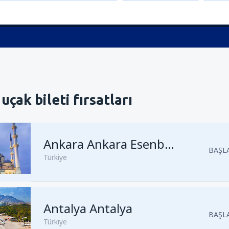
uçak bileti fırsatları
Ankara Ankara Esenboğa
BAŞLA
Türkiye
Antalya Antalya
Kalkış
İstanbul, Sabiha Gökçe
BAŞLA
Türkiye