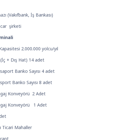
e
hazı (Vakıfbank, İş Bankası)
car şirketi
minali
Kapasitesi 2.000.000 yolcu/yıl
 (İç + Dış Hat) 14 adet
saport Banko Sayısı 4 adet
sport Banko Sayısı 8 adet
agaj Konveyörü 2 Adet
agaj Konveyörü 1 Adet
det
 Ticari Mahaller
rant