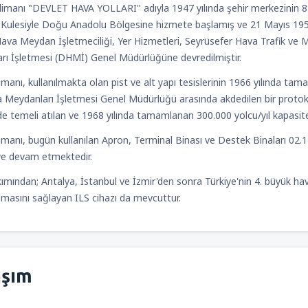
imanı "DEVLET HAVA YOLLARI" adıyla 1947 yılında şehir merkezinin
 Kulesiyle Doğu Anadolu Bölgesine hizmete başlamış ve 21 Mayıs 1955`t
Hava Meydan İşletmeciliği, Yer Hizmetleri, Seyrüsefer Hava Trafik ve
Kalkış
İzmir, İzmir Adnan Men
ı İşletmesi (DHMİ) Genel Müdürlüğüne devredilmiştir.
manı, kullanılmakta olan pist ve alt yapı tesislerinin 1966 yılında t
 Meydanları İşletmesi Genel Müdürlüğü arasında akdedilen bir protokol
sinde temeli atılan ve 1968 yılında tamamlanan 300.000 yolcu/yıl kapas
anı, bugün kullanılan Apron, Terminal Binası ve Destek Binaları 02.12.
e devam etmektedir.
mından; Antalya, İstanbul ve İzmir'den sonra Türkiye'nin 4. büyük hava
apmasını sağlayan ILS cihazı da mevcuttur.
aşım