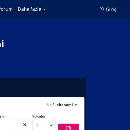
Yorum
Daha fazla
Giriş
i
Sınıf:
ekonomi
rihi
Yolcular
1