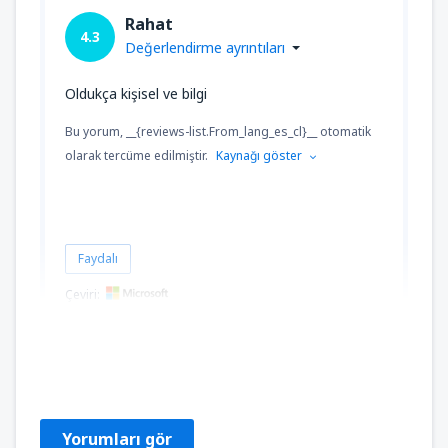
Rahat
4.3
Değerlendirme ayrıntıları
Oldukça kişisel ve bilgi
Bu yorum, __{reviews-list.From_lang_es_cl}__ otomatik
olarak tercüme edilmiştir.
Kaynağı göster
Faydalı
Çeviri:
Maria Soledad
Chile,
Mart 2023
Yorumları gör