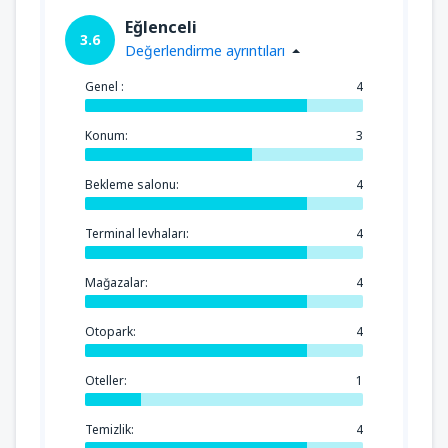
Eğlenceli
3.6
Değerlendirme ayrıntıları
Genel :
4
Konum:
3
Bekleme salonu:
4
Terminal levhaları:
4
Mağazalar:
4
Otopark:
4
Oteller:
1
Temizlik:
4