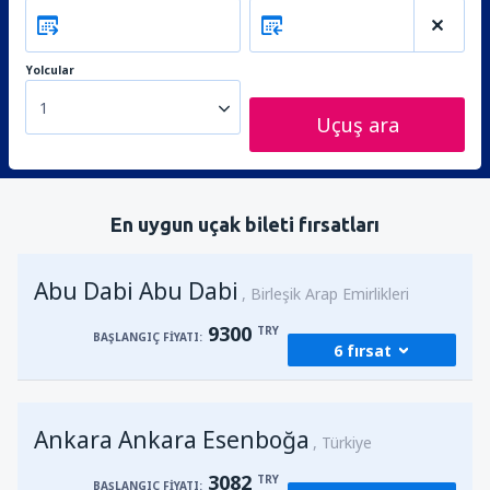
Yolcular
1
Uçuş ara
En uygun uçak bileti fırsatları
Abu Dabi Abu Dabi
Birleşik Arap Emirlikleri
9300
TRY
BAŞLANGIÇ FIYATI:
6 fırsat
Kalkış
Ankara, Ankara Esenboğa
(ESB)
Ankara Ankara Esenboğa
13372
Türkiye
BAŞLANGIÇ FIYATI:
TRY
3082
TRY
BAŞLANGIÇ FIYATI: