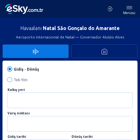
Menüsü
Havaalanı
Natal Săo Gonçalo do Amarante
Aeroporto Internacional de Natal — Governador Aluízio Alves
Gidiş - Dönüş
Tek Yön
Kalkış yeri
Varış noktası
Gidiş tarihi
Dönüş tarihi