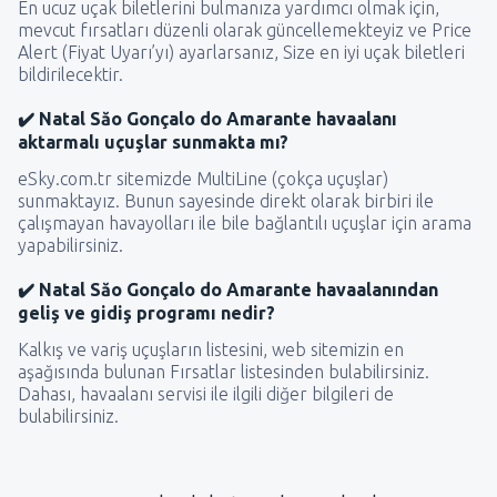
En ucuz uçak biletlerini bulmanıza yardımcı olmak için,
mevcut fırsatları düzenli olarak güncellemekteyiz ve Price
Alert (Fiyat Uyarı’yı) ayarlarsanız, Size en iyi uçak biletleri
bildirilecektir.
✔️ Natal Săo Gonçalo do Amarante havaalanı
aktarmalı uçuşlar sunmakta mı?
eSky.com.tr sitemizde MultiLine (çokça uçuşlar)
sunmaktayız. Bunun sayesinde direkt olarak birbiri ile
çalışmayan havayolları ile bile bağlantılı uçuşlar için arama
yapabilirsiniz.
✔️ Natal Săo Gonçalo do Amarante havaalanından
geliş ve gidiş programı nedir?
Kalkış ve variş uçuşların listesini, web sitemizin en
aşağısında bulunan Fırsatlar listesinden bulabilirsiniz.
Dahası, havaalanı servisi ile ilgili diğer bilgileri de
bulabilirsiniz.