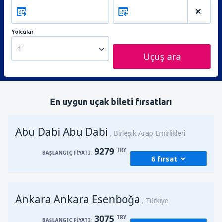
Yolcular
1
Uçuş ara
En uygun uçak bileti fırsatları
Abu Dabi Abu Dabi
Birleşik Arap Emirlikleri
9279
TRY
BAŞLANGIÇ FIYATI:
6 fırsat
Kalkış
Ankara, Ankara Esenboğa
(ESB)
Ankara Ankara Esenboğa
13341
Türkiye
BAŞLANGIÇ FIYATI:
TRY
3075
TRY
BAŞLANGIÇ FIYATI: