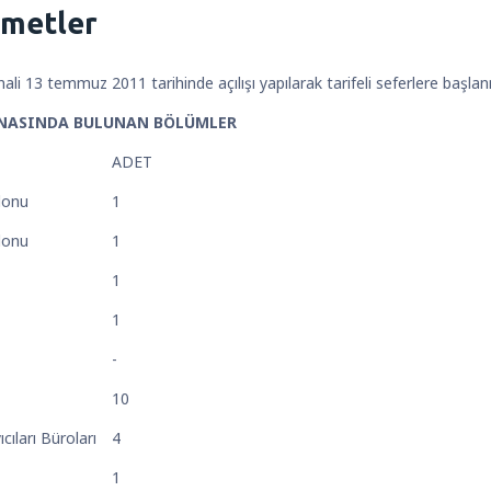
zmetler
ali 13 temmuz 2011 tarihinde açılışı yapılarak tarifeli seferlere başlanmış
İNASINDA BULUNAN BÖLÜMLER
ADET
lonu
1
lonu
1
1
1
-
10
cıları Büroları
4
1