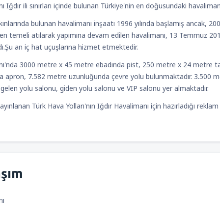
ı Iğdır ili sınırları içinde bulunan Türkiye'nin en doğusundaki havalim
kınlarında bulunan havalimanı inşaatı 1996 yılında başlamış ancak, 
den temeli atılarak yapımına devam edilen havalimanı, 13 Temmuz 2
Kalkış
İzmir, İzmir Adnan Men
dı.Şu an iç hat uçuşlarına hizmet etmektedir.
nı'nda 3000 metre x 45 metre ebadında pist, 250 metre x 24 metre ta
 apron, 7.582 metre uzunluğunda çevre yolu bulunmaktadır. 3.500 metr
gelen yolu salonu, giden yolu salonu ve VIP salonu yer almaktadır.
yınlanan Türk Hava Yolları'nın Iğdır Havalimanı için hazırladığı reklam 
aşım
nı