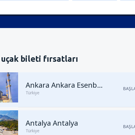
uçak bileti fırsatları
Ankara Ankara Esenboğa
BAŞLA
Türkiye
Antalya Antalya
Kalkış
İstanbul, Sabiha Gökçe
BAŞLA
Türkiye