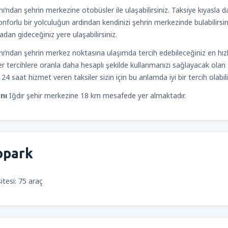
ı’ndan şehrin merkezine otobüsler ile ulaşabilirsiniz. Taksiye kıyasla 
nforlu bir yolculuğun ardından kendinizi şehrin merkezinde bulabilirsin
an gideceğiniz yere ulaşabilirsiniz.
nı’ndan şehrin merkez noktasına ulaşımda tercih edebileceğiniz en hız
r tercihlere oranla daha hesaplı şekilde kullanmanızı sağlayacak olan t
4 saat hizmet veren taksiler sizin için bu anlamda iyi bir tercih olabilir
nı
Iğdır şehir merkezine 18 km mesafede yer almaktadır.
opark
tesi: 75 araç