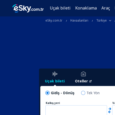
Uçak bileti
Konaklama
Araç
eSky.com.tr
Havaalanları
Türkiye
Uçak bileti
Oteller
Gidiş - Dönüş
Tek Yön
Kalkış yeri
V