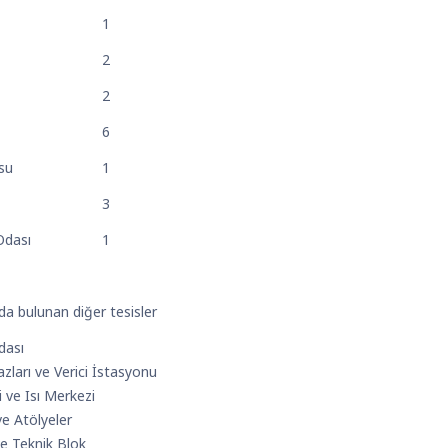
1
2
2
6
su
1
3
Odası
1
a bulunan diğer tesisler
dası
zları ve Verici İstasyonu
 ve Isı Merkezi
ve Atölyeler
ve Teknik Blok