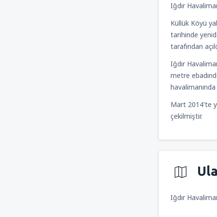
Iğdır Havaliman
Küllük Köyü ya
tarihinde yeni
tarafından açıl
Iğdır Havalima
metre ebadında
havalimanında 
Mart 2014'te ya
çekilmiştir.
Ul
Iğdır Havalima