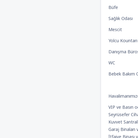
Büfe
Sağlık Odası
Mescit
Yolcu Kountarı
Danışma Büro
WC
Bebek Bakım 
Havalimanımızd
VIP ve Basın o
Seyrüsefer Ciha
Kuvvet Santrali
Garaj Binaları 
İtfaiye Binası 