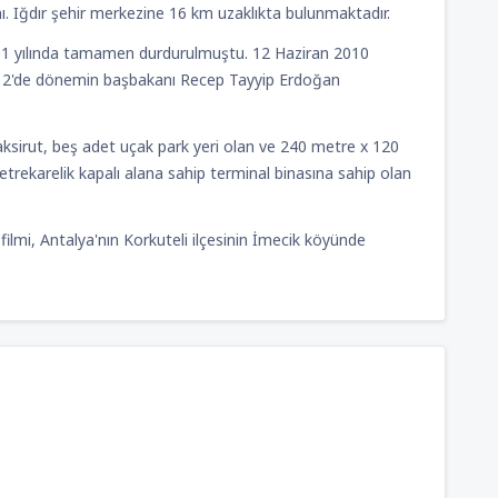
TRY
anı. Iğdır şehir merkezine 16 km uzaklıkta bulunmaktadır.
2001 yılında tamamen durdurulmuştu. 12 Haziran 2010
2635
BAŞLANGIÇ FIYATI:
012'de dönemin başbakanı Recep Tayyip Erdoğan
deres
(ADB)
TRY
ksirut, beş adet uçak park yeri olan ve 240 metre x 120
ekarelik kapalı alana sahip terminal binasına sahip olan
filmi, Antalya'nın Korkuteli ilçesinin İmecik köyünde