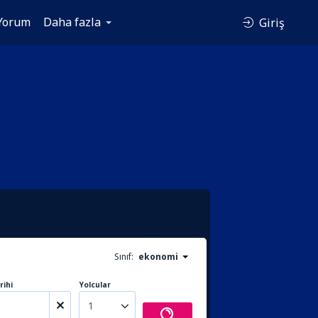
Yorum
Daha fazla
Giriş
Sınıf:
ekonomi
rihi
Yolcular
1