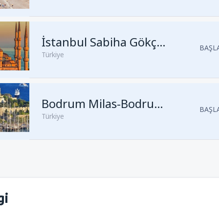
Kalkış
Antalya, Antalya
(AYT)
Kalkış
İstanbul, Sabiha Gökçe
İstanbul Sabiha Gökçen
BAŞLA
Türkiye
Kalkış
İstanbul, Sabiha Gökçe
Kalkış
İzmir, İzmir Adnan Men
Kalkış
Antalya, Antalya
Bodrum Milas-Bodrum Havalimanı
(AYT)
BAŞLA
Türkiye
Kalkış
İstanbul, Istanbul Airpo
Kalkış
Ankara, Ankara Esenbo
Kalkış
İstanbul, Sabiha Gökçe
Kalkış
Dalaman, Muğla Dala
gi
Kalkış
İstanbul, Sabiha Gökçe
Kalkış
Bodrum, Milas-Bodrum 