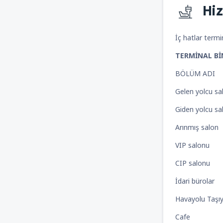
Hi
İç hatlar termin
TERMİNAL B
BÖLÜM ADI
Gelen yolcu sa
Giden yolcu sa
Arınmış salon
VIP salonu
CIP salonu
İdari bürolar
Havayolu Taşıyı
Cafe