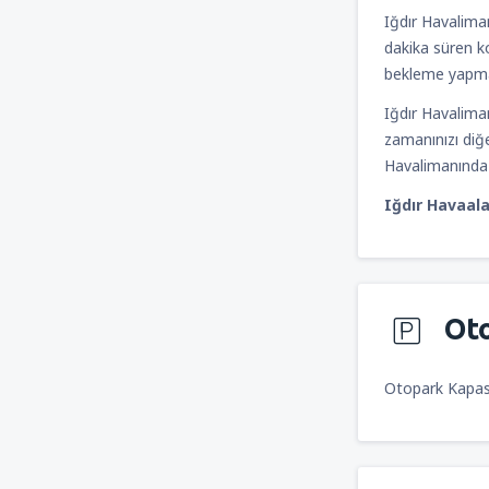
Iğdır Havaliman
dakika süren ko
bekleme yapmad
Iğdır Havalima
zamanınızı diğe
Havalimanında 2
Iğdır Havaala
Ot
Otopark Kapasi