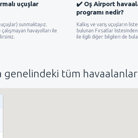
rmalı uçuşlar
✔️ Oş Airport havaal
programı nedir?
 uçuşlar) sunmaktayız.
Kalkış ve variş uçuşların list
e çalışmayan havayolları ile
bulunan Fırsatlar listesinden 
irsiniz.
ile ilgili diğer bilgileri de bula
 genelindeki tüm havaalanları