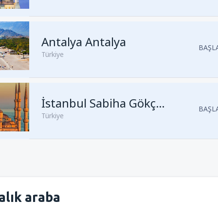
Kalkış
Trabzon, Trabzon Haval
Antalya Antalya
Kalkış
İstanbul, Sabiha Gökçe
BAŞLA
Türkiye
Kalkış
Antalya, Antalya
(AYT)
Kalkış
Antalya, Antalya
(AYT)
Kalkış
İzmir, İzmir Adnan Men
Kalkış
İstanbul, Sabiha Gökçe
İstanbul Sabiha Gökçen
BAŞLA
Türkiye
Kalkış
İstanbul, Sabiha Gökçe
Kalkış
İstanbul, Sabiha Gökçe
Kalkış
İzmir, İzmir Adnan Men
Kalkış
Antalya, Antalya
(AYT)
Kalkış
İstanbul, Istanbul Airpo
Kalkış
İstanbul, Istanbul Airpo
alık araba
Kalkış
Ankara, Ankara Esenbo