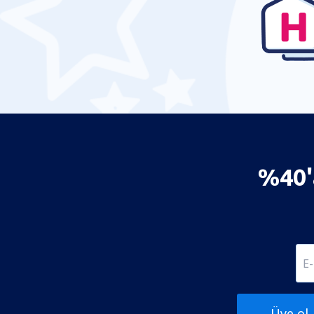
%40'a
Üye ol