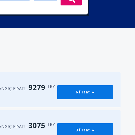
9279
TRY
NGIÇ FIYATI:
6 fırsat
13341
BAŞLANGIÇ FIYATI:
ğa
(ESB)
3075
TRY
TRY
NGIÇ FIYATI:
3 fırsat