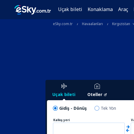
Uçak bileti
Konaklama
Araç
eSky.com.tr
Havaalanları
Kırgızistan
Uçak bileti
Oteller
Gidiş - Dönüş
Tek Yön
Kalkış yeri
V