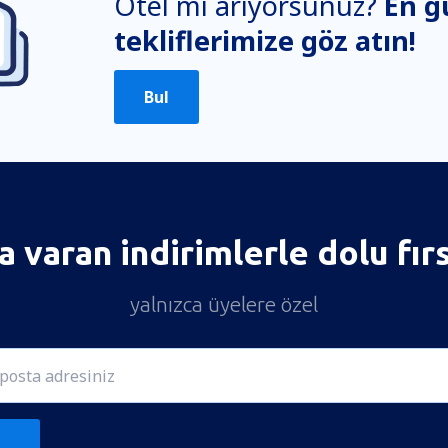
Otel mi arıyorsunuz?
En g
tekliflerimize göz atın!
Bul
 varan indirimlerle dolu fır
yalnızca üyelere özel