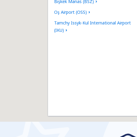
Bişkek Manas (BSZ)
Oş Airport (OSS)
Tamchy Issyk-Kul International Airport
(IKU)