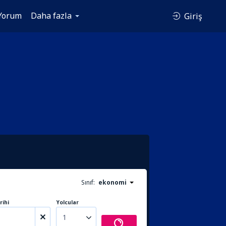
Yorum
Daha fazla
Giriş
Sınıf:
ekonomi
rihi
Yolcular
1