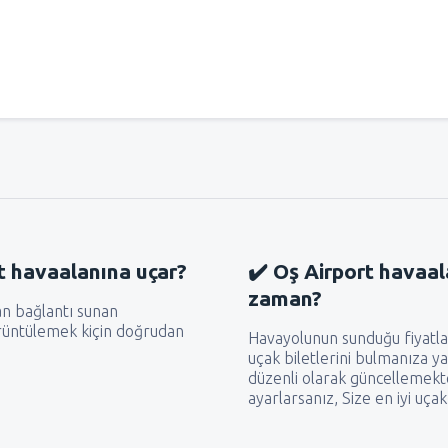
t havaalanına uçar?
✔️ Oş Airport havaal
zaman?
an bağlantı sunan
örüntülemek kiçin doğrudan
Havayolunun sunduğu fiyatla
uçak biletlerini bulmanıza ya
düzenli olarak güncellemektey
ayarlarsanız, Size en iyi uçak 