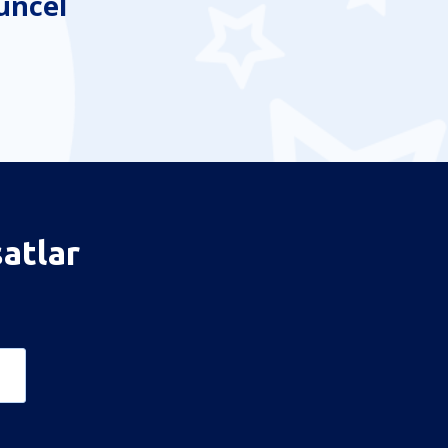
üncel
satlar