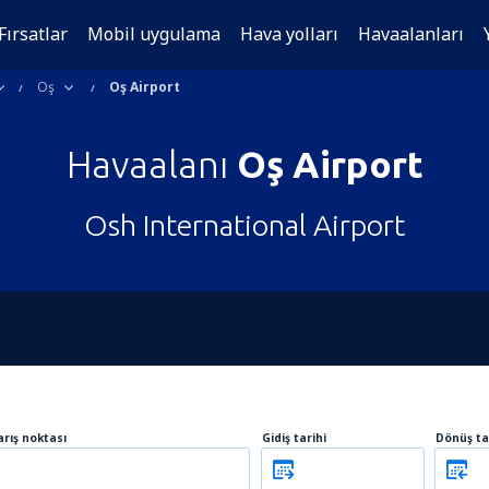
Fırsatlar
Mobil uygulama
Hava yolları
Havaalanları
Oş
Oş Airport
Havaalanı
Oş Airport
Osh International Airport
arış noktası
Gidiş tarihi
Dönüş ta