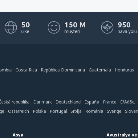
50
150 M
950
ülke
müşteri
hava yolu
ombia
Costa Rica
República Dominicana
Guatemala
Honduras
Česká republika
Danmark
Deutschland
Espańa
France
Ελλάδα
ge
Österreich
Polska
Portugal
Srbija
România
Sverige
Slove
Asya
Avustralya v