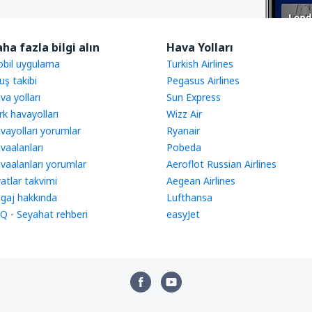
ha fazla bilgi alın
Hava Yolları
bil uygulama
Turkish Airlines
uş takibi
Pegasus Airlines
va yolları
Sun Express
rk havayolları
Wizz Air
vayolları yorumlar
Ryanair
vaalanları
Pobeda
vaalanları yorumlar
Aeroflot Russian Airlines
yatlar takvimi
Aegean Airlines
gaj hakkında
Lufthansa
Q - Seyahat rehberi
easyJet