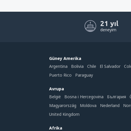
21 yıl
deneyim
Güney Amerika
Argentina
Bolivia
Chile
El Salvador
Col
Puerto Rico
Paraguay
Avrupa
België
Bosna i Hercegovina
България
Magyarország
Moldova
Nederland
Nor
United Kingdom
Afrika