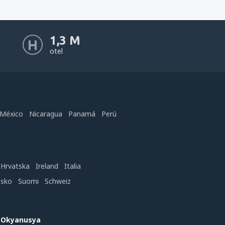
1,3 M
otel
México
Nicaragua
Panamá
Perú
Hrvatska
Ireland
Italia
nsko
Suomi
Schweiz
e Okyanusya