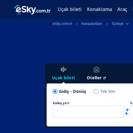
Uçak bileti
Konaklama
Araç
eSky.com.tr
Havaalanları
Türkiye
Uçak bileti
Oteller
Gidiş - Dönüş
Tek Yön
Kalkış yeri
V