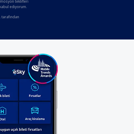
osyon teklifleri
 kabul ediyorum.
. tarafından