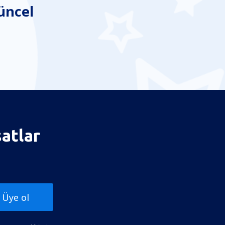
üncel
satlar
Üye ol