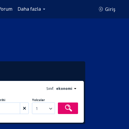
Yorum
Daha fazla
Giriş
Sınıf:
ekonomi
rihi
Yolcular
1