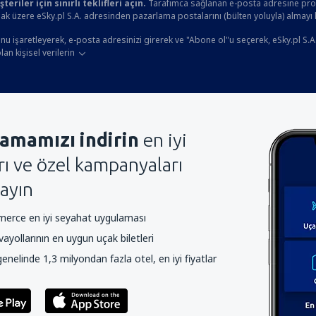
eriler için sınırlı teklifleri açın.
Tarafımca sağlanan e-posta adresine prom
ak üzere eSky.pl S.A. adresinden pazarlama postalarını (bülten yoluyla) almayı
u işaretleyerek, e-posta adresinizi girerek ve "Abone ol"u seçerek, eSky.pl S.A
an kişisel verilerin
amamızı indirin
en iyi
arı ve özel kampanyaları
ayın
rce en iyi seyahat uygulaması
yollarının en uygun uçak biletleri
nelinde 1,3 milyondan fazla otel, en iyi fiyatlar