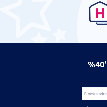
%40'a