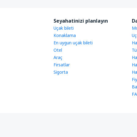
Seyahatinizi planlayın
Da
Uçak bileti
Mo
Konaklama
Uç
En uygun uçak bileti
Ha
Otel
Tü
Araç
Ha
Firsatlar
Ha
Sigorta
Ha
Fi
Ba
FA