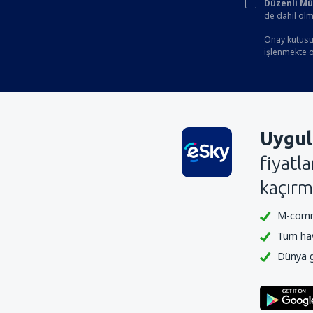
Düzenli Müşt
de dahil olm
Onay kutusun
işlenmekte ol
Uygul
fiyatl
kaçırm
M-comme
Tüm hava
Dünya ge