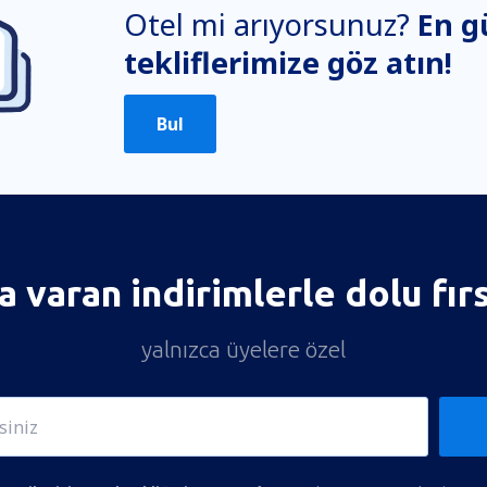
Otel mi arıyorsunuz?
En g
tekliflerimize göz atın!
Bul
 varan indirimlerle dolu fır
yalnızca üyelere özel