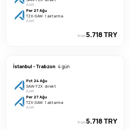
AJet
Per 27 Ağu
TZX
-
SAW
·
1 aktarma
AJet
5.718 TRY
from
İstanbul
-
Trabzon
4 gün
Pzt 24 Ağu
SAW
-
TZX
·
direkt
AJet
Per 27 Ağu
TZX
-
SAW
·
1 aktarma
AJet
5.718 TRY
from