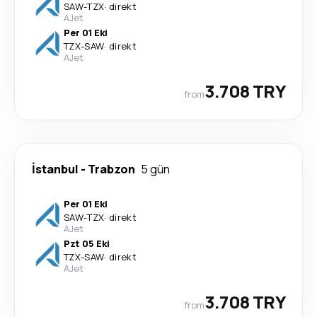
SAW
-
TZX
·
direkt
AJet
Per 01 Eki
TZX
-
SAW
·
direkt
AJet
3.708 TRY
from
İstanbul
-
Trabzon
5 gün
Per 01 Eki
SAW
-
TZX
·
direkt
AJet
Pzt 05 Eki
TZX
-
SAW
·
direkt
AJet
3.708 TRY
from