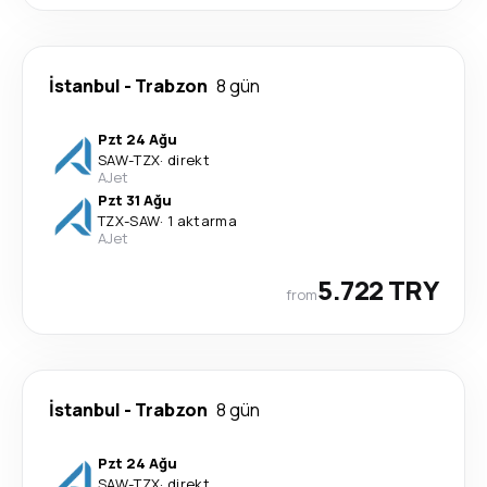
İstanbul
-
Trabzon
8 gün
Pzt 24 Ağu
SAW
-
TZX
·
direkt
AJet
Pzt 31 Ağu
TZX
-
SAW
·
1 aktarma
AJet
5.722 TRY
from
İstanbul
-
Trabzon
8 gün
Pzt 24 Ağu
SAW
-
TZX
·
direkt