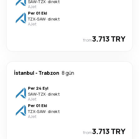
SAW
-
TZX
·
direkt
AJet
Per 01 Eki
TZX
-
SAW
·
direkt
AJet
3.713 TRY
from
İstanbul
-
Trabzon
8 gün
Per 24 Eyl
SAW
-
TZX
·
direkt
AJet
Per 01 Eki
TZX
-
SAW
·
direkt
AJet
3.713 TRY
from