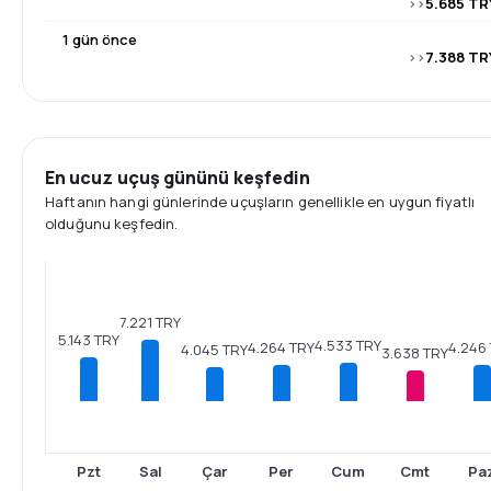
>>
5.685 TR
1 gün önce
>>
7.388 TR
En ucuz uçuş gününü keşfedin
Haftanın hangi günlerinde uçuşların genellikle en uygun fiyatlı
olduğunu keşfedin.
7.221 TRY
5.143 TRY
4.533 TRY
4.264 TRY
4.246
4.045 TRY
3.638 TRY
Pzt
Sal
Çar
Per
Cum
Cmt
Pa