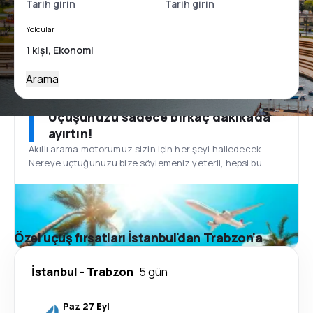
Yolcular
Arama
Uçuşunuzu sadece birkaç dakikada
ayırtın!
Akıllı arama motorumuz sizin için her şeyi halledecek.
Nereye uçtuğunuzu bize söylemeniz yeterli, hepsi bu.
Özel uçuş fırsatları İstanbul'dan Trabzon'a
İstanbul
-
Trabzon
5 gün
Paz 27 Eyl