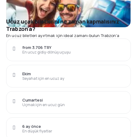
Ucuz uçak biletlerini ne zaman kapmalısınız
Trabzon'a?
En ucuz biletleri ayırtmak için ideal zamanı bulun Trabzon'a
from 3.706 TRY
En ucuz gidiş-dönüş uçuşu
Ekim
Seyahat için en ucuz ay
Cumartesi
Uçmak için en ucuz gün
6 ay önce
En düşük fiyatlar