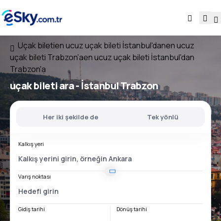
Uçak bileti
en ucuz uçak bileti İstanbul'dan
en ucuz
uçak bileti Trabzon'a
en ucuz uçak bileti İstanbul'dan
Trabzon'a
uçak bileti ara -
İstanbul Trabzon
Her iki şekilde de
Tek yönlü
Kalkış yeri
Varış noktası
Gidiş tarihi
Dönüş tarihi