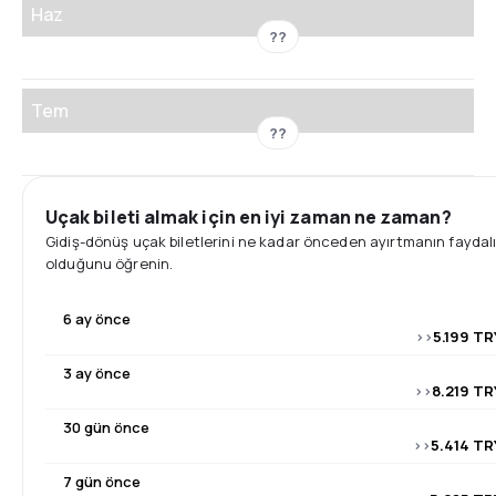
Haz
??
Tem
??
Uçak bileti almak için en iyi zaman ne zaman?
Gidiş-dönüş uçak biletlerini ne kadar önceden ayırtmanın faydal
olduğunu öğrenin.
6 ay önce
>>
5.199 TR
3 ay önce
>>
8.219 TR
30 gün önce
>>
5.414 TR
7 gün önce