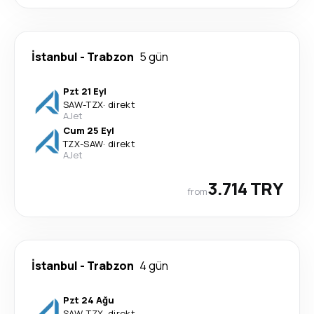
İstanbul
-
Trabzon
5 gün
Pzt 21 Eyl
SAW
-
TZX
·
direkt
AJet
Cum 25 Eyl
TZX
-
SAW
·
direkt
AJet
3.714 TRY
from
İstanbul
-
Trabzon
4 gün
Pzt 24 Ağu
SAW
-
TZX
·
direkt