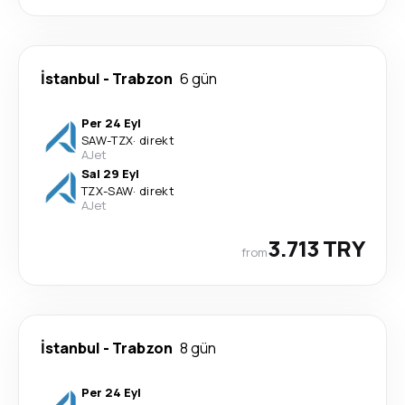
İstanbul
-
Trabzon
6 gün
Per 24 Eyl
SAW
-
TZX
·
direkt
AJet
Sal 29 Eyl
TZX
-
SAW
·
direkt
AJet
3.713 TRY
from
İstanbul
-
Trabzon
8 gün
Per 24 Eyl