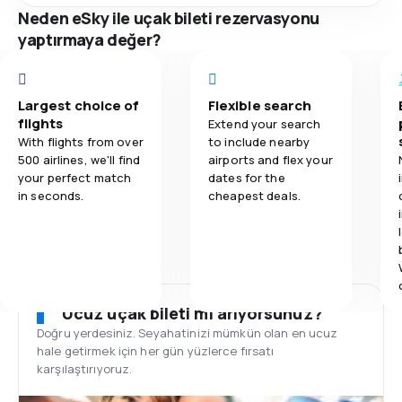
Neden eSky ile uçak bileti rezervasyonu
yaptırmaya değer?
Largest choice of
Flexible search
flights
Extend your search
With flights from over
to include nearby
500 airlines, we'll find
airports and flex your
your perfect match
dates for the
in seconds.
cheapest deals.
Ucuz uçak bileti mi arıyorsunuz?
Doğru yerdesiniz. Seyahatinizi mümkün olan en ucuz
hale getirmek için her gün yüzlerce fırsatı
karşılaştırıyoruz.