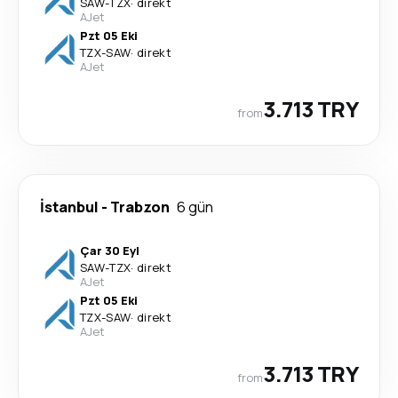
SAW
-
TZX
·
direkt
AJet
Pzt 05 Eki
TZX
-
SAW
·
direkt
AJet
3.713 TRY
from
İstanbul
-
Trabzon
6 gün
Çar 30 Eyl
SAW
-
TZX
·
direkt
AJet
Pzt 05 Eki
TZX
-
SAW
·
direkt
AJet
3.713 TRY
from