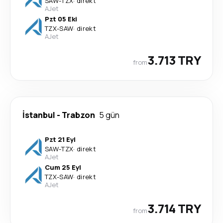
SAW
-
TZX
·
direkt
AJet
Pzt 05 Eki
TZX
-
SAW
·
direkt
AJet
3.713 TRY
from
İstanbul
-
Trabzon
5 gün
Pzt 21 Eyl
SAW
-
TZX
·
direkt
AJet
Cum 25 Eyl
TZX
-
SAW
·
direkt
AJet
3.714 TRY
from