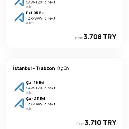
SAW
-
TZX
·
direkt
AJet
Pzt 05 Eki
TZX
-
SAW
·
direkt
AJet
3.708 TRY
from
İstanbul
-
Trabzon
8 gün
Çar 16 Eyl
SAW
-
TZX
·
direkt
AJet
Çar 23 Eyl
TZX
-
SAW
·
direkt
AJet
3.710 TRY
from