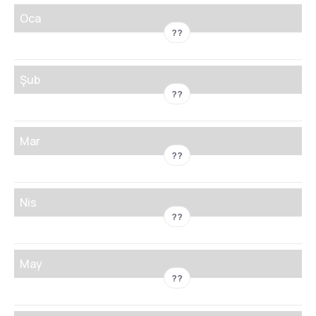
Oca
??
Şub
??
Mar
??
Nis
??
May
??