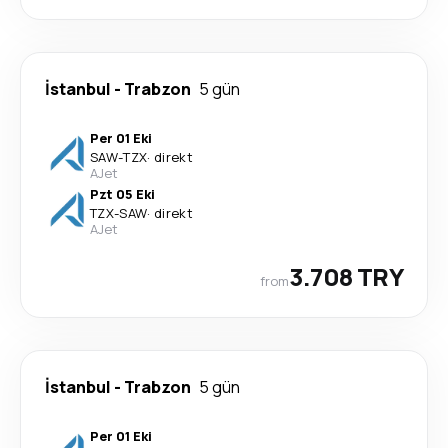
İstanbul
-
Trabzon
5 gün
Per 01 Eki
SAW
-
TZX
·
direkt
AJet
Pzt 05 Eki
TZX
-
SAW
·
direkt
AJet
3.708 TRY
from
İstanbul
-
Trabzon
5 gün
Per 01 Eki