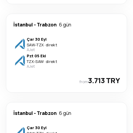
İstanbul
-
Trabzon
6 gün
Çar 30 Eyl
SAW
-
TZX
·
direkt
AJet
Pzt 05 Eki
TZX
-
SAW
·
direkt
AJet
3.713 TRY
from
İstanbul
-
Trabzon
6 gün
Çar 30 Eyl