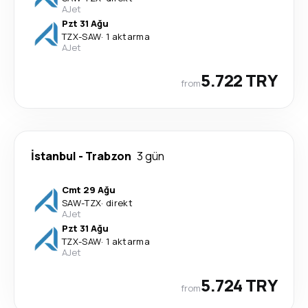
AJet
Pzt 31 Ağu
TZX
-
SAW
·
1 aktarma
AJet
5.722 TRY
from
İstanbul
-
Trabzon
3 gün
Cmt 29 Ağu
SAW
-
TZX
·
direkt
AJet
Pzt 31 Ağu
TZX
-
SAW
·
1 aktarma
AJet
5.724 TRY
from