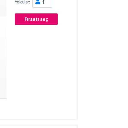
1
Yolcular:
Fırsatı seç