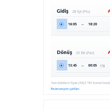
Gidiş
28 Eyl (Pts)
16:05
→
18:20
Dönüş
25 Eki (Paz)
13:45
→
00:05
+1g
Tüm biletlerin fiyatı (
3923
TRY
hizmet bedel
Rezervasyon şartları