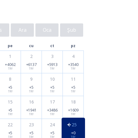
s
Ara
Oca
Şub
pe
cu
ct
pz
1
2
3
4
+4062
+6137
+5913
+3540
TRY
TRY
TRY
TRY
8
9
10
11
+5
+5
+5
+5
TRY
TRY
TRY
TRY
15
16
17
18
+5
+1941
+3486
+1609
TRY
TRY
TRY
TRY
22
23
24
25
+5
+5
+5
+0
TRY
TRY
TRY
TRY