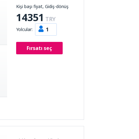
Kişi başı fiyat, Gidiş-dönüş
14351
TRY
1
Yolcular:
Fırsatı seç