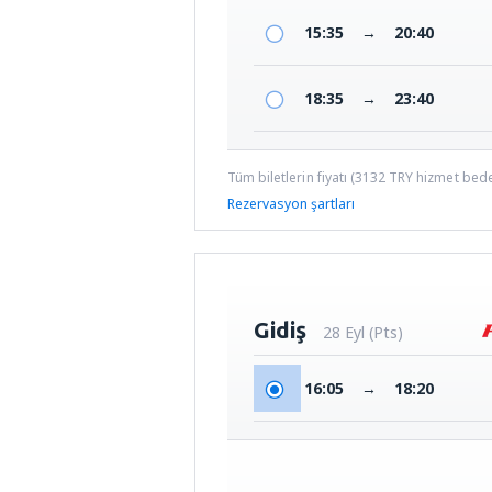
15:35
→
20:40
18:35
→
23:40
Tüm biletlerin fiyatı (
3132
TRY
hizmet bedel
Rezervasyon şartları
Gidiş
28 Eyl (Pts)
16:05
→
18:20