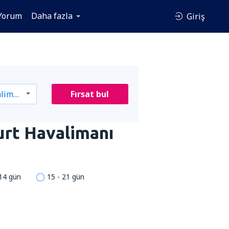
Yorum
Daha fazla
Giriş
Fırsat bul
urt Havalimanı
 14 gün
15 - 21 gün