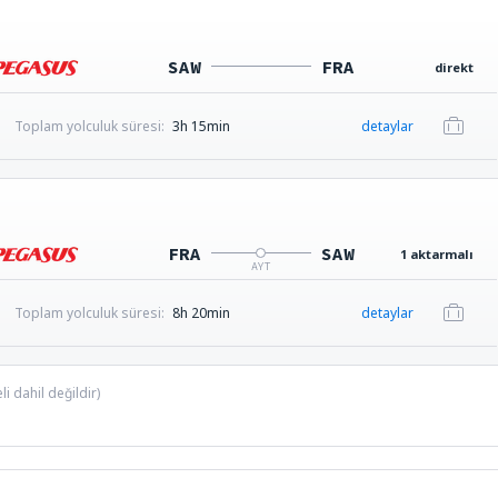
SAW
FRA
direkt
Toplam yolculuk süresi:
3h 15min
detaylar
FRA
SAW
1 aktarmalı
AYT
Toplam yolculuk süresi:
8h 20min
detaylar
i dahil değildir)