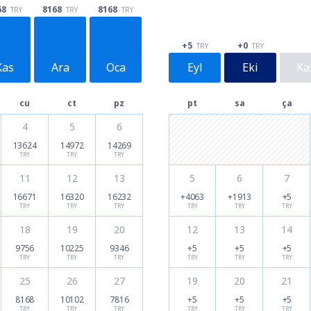
68
8168
8168
TRY
TRY
TRY
+5
+0
TRY
TRY
Kas
Ara
Oca
Eyl
Eki
Ka
cu
ct
pz
pt
sa
ça
4
5
6
13624
14972
14269
TRY
TRY
TRY
11
12
13
5
6
7
16671
16320
16232
+4063
+1913
+5
TRY
TRY
TRY
TRY
TRY
TRY
18
19
20
12
13
14
9756
10225
9346
+5
+5
+5
TRY
TRY
TRY
TRY
TRY
TRY
25
26
27
19
20
21
8168
10102
7816
+5
+5
+5
TRY
TRY
TRY
TRY
TRY
TRY