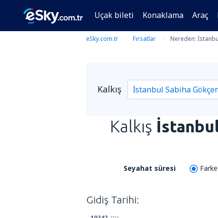
Uçak bileti
Konaklama
Araç
eSky.com.tr
Fırsatlar
Nereden: İstanbu
Kalkış
Kalkış
İstanbu
Seyahat süresi
Fark
Gidiş Tarihi:
10342
TRY