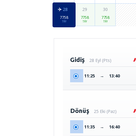
28
29
30
7758
7758
7758
TRY
TRY
TRY
Gidiş
28 Eyl (Pts)
11:25
→
13:40
Dönüş
25 Eki (Paz)
11:35
→
16:40