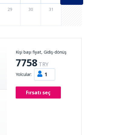
29
30
31
Kişi başı fiyat, Gidiş-dönüş
7758
TRY
1
Yolcular:
Fırsatı seç