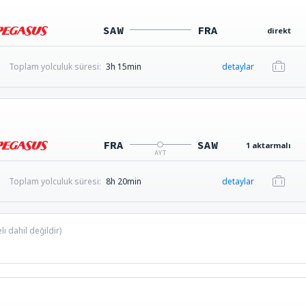
SAW
FRA
direkt
Toplam yolculuk süresi:
3h 15min
detaylar
FRA
SAW
1 aktarmalı
AYT
Toplam yolculuk süresi:
8h 20min
detaylar
i dahil değildir)