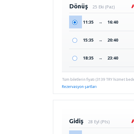
Dönüş
25 Eki (Paz)
11:35
→
16:40
15:35
→
20:40
18:35
→
23:40
Tüm biletlerin fiyatı (
3139
TRY
hizmet bedel
Rezervasyon şartları
Gidiş
28 Eyl (Pts)