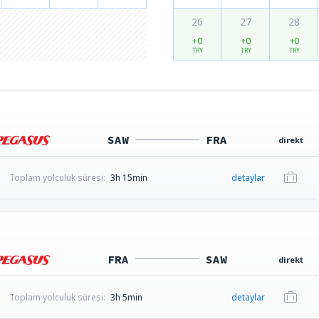
26
27
28
+0
+0
+0
TRY
TRY
TRY
SAW
FRA
direkt
Toplam yolculuk süresi:
3h 15min
detaylar
FRA
SAW
direkt
Toplam yolculuk süresi:
3h 5min
detaylar