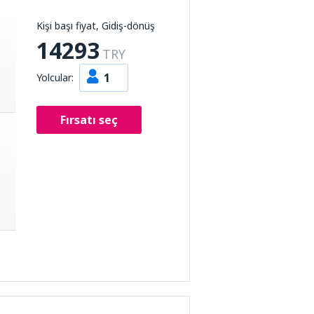
Kişi başı fiyat, Gidiş-dönüş
14293
TRY
1
Yolcular:
Fırsatı seç