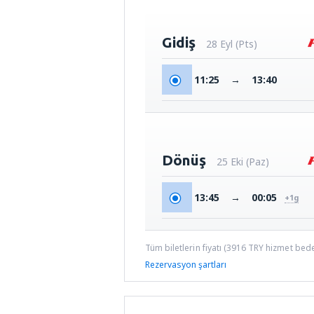
Gidiş
28 Eyl (Pts)
11:25
→
13:40
Dönüş
25 Eki (Paz)
13:45
→
00:05
+1g
Tüm biletlerin fiyatı (
3916
TRY
hizmet bedel
Rezervasyon şartları