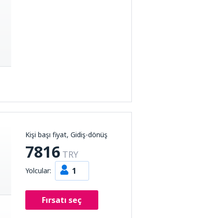
Kişi başı fiyat, Gidiş-dönüş
7816
TRY
1
Yolcular:
Fırsatı seç