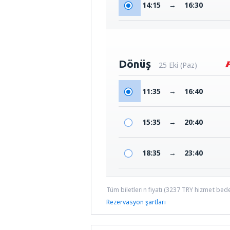
14:15
→
16:30
Dönüş
25 Eki (Paz)
11:35
→
16:40
15:35
→
20:40
18:35
→
23:40
Tüm biletlerin fiyatı (
3237
TRY
hizmet bedel
Rezervasyon şartları