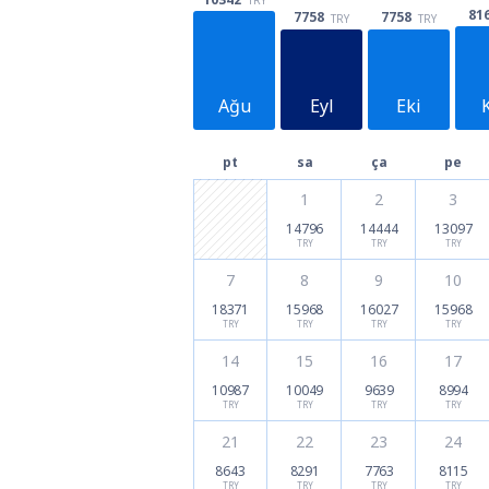
81
7758
7758
TRY
TRY
Ağu
Eyl
Eki
pt
sa
ça
pe
1
2
3
14796
14444
13097
TRY
TRY
TRY
7
8
9
10
18371
15968
16027
15968
TRY
TRY
TRY
TRY
14
15
16
17
10987
10049
9639
8994
TRY
TRY
TRY
TRY
21
22
23
24
8643
8291
7763
8115
TRY
TRY
TRY
TRY