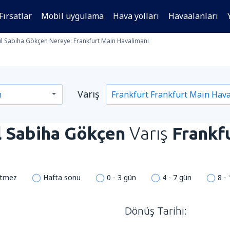
Fırsatlar
Mobil uygulama
Hava yolları
Havaalanları
l Sabiha Gökçen Nereye: Frankfurt Main Havalimanı
Varış
l Sabiha Gökçen
Varış
Frankf
etmez
Hafta sonu
0 - 3 gün
4 - 7 gün
8 -
Dönüş Tarihi: