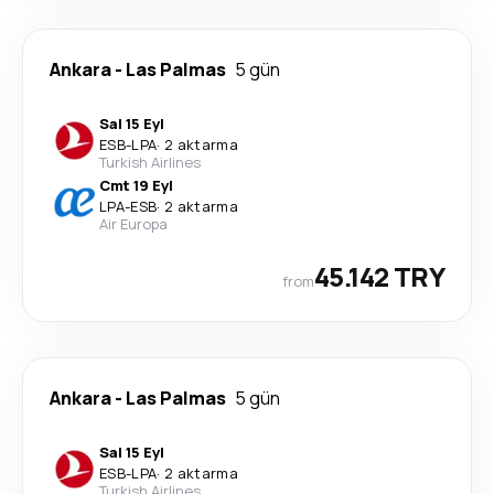
Ankara
-
Las Palmas
5 gün
Sal 15 Eyl
ESB
-
LPA
·
2 aktarma
Turkish Airlines
Cmt 19 Eyl
LPA
-
ESB
·
2 aktarma
Air Europa
45.142 TRY
from
Ankara
-
Las Palmas
5 gün
Sal 15 Eyl
ESB
-
LPA
·
2 aktarma
Turkish Airlines