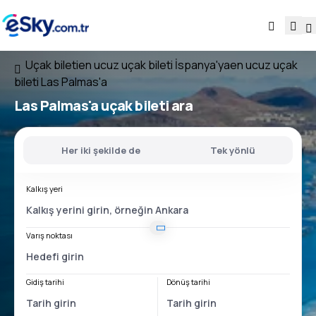
Uçak bileti
en ucuz uçak bileti İspanya'ya
en ucuz uçak
bileti Las Palmas'a
Las Palmas'a uçak bileti ara
Her iki şekilde de
Tek yönlü
Kalkış yeri
Varış noktası
Gidiş tarihi
Dönüş tarihi