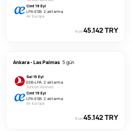
Cmt 19 Eyl
LPA
-
ESB
·
2 aktarma
Air Europa
45.142 TRY
from
Ankara
-
Las Palmas
5 gün
Sal 15 Eyl
ESB
-
LPA
·
2 aktarma
Turkish Airlines
Cmt 19 Eyl
LPA
-
ESB
·
2 aktarma
Air Europa
45.142 TRY
from