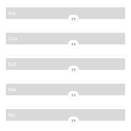
Ara
??
Oca
??
Şub
??
Mar
??
Nis
??