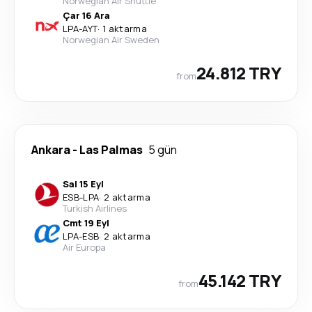
Norwegian Air Shuttle
Çar 16 Ara
LPA
-
AYT
·
1 aktarma
Norwegian Air Sweden
24.812 TRY
from
Ankara
-
Las Palmas
5 gün
Sal 15 Eyl
ESB
-
LPA
·
2 aktarma
Turkish Airlines
Cmt 19 Eyl
LPA
-
ESB
·
2 aktarma
Air Europa
45.142 TRY
from