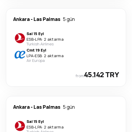
Ankara
-
Las Palmas
5 gün
Sal 15 Eyl
ESB
-
LPA
·
2 aktarma
Turkish Airlines
Cmt 19 Eyl
LPA
-
ESB
·
2 aktarma
Air Europa
45.142 TRY
from
Ankara
-
Las Palmas
5 gün
Sal 15 Eyl
ESB
-
LPA
·
2 aktarma
Turkish Airlines