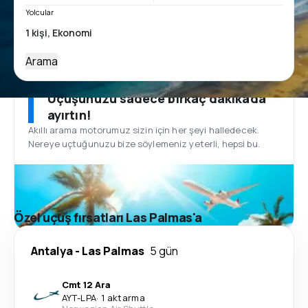
Yolcular
Arama
Uçuşunuzu sadece birkaç dakikada
ayırtın!
Akıllı arama motorumuz sizin için her şeyi halledecek.
Nereye uçtuğunuzu bize söylemeniz yeterli, hepsi bu.
Özel uçuş fırsatları Las Palmas'a
Antalya
-
Las Palmas
5 gün
Cmt 12 Ara
AYT
-
LPA
·
1 aktarma