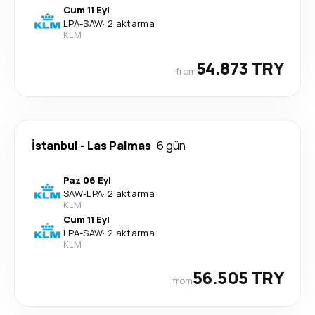
Cum 11 Eyl
LPA
-
SAW
·
2 aktarma
KLM
54.873 TRY
from
İstanbul
-
Las Palmas
6 gün
Paz 06 Eyl
SAW
-
LPA
·
2 aktarma
KLM
Cum 11 Eyl
LPA
-
SAW
·
2 aktarma
KLM
56.505 TRY
from