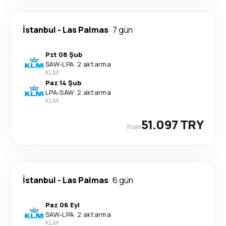
İstanbul
-
Las Palmas
7 gün
Pzt 08 Şub
SAW
-
LPA
·
2 aktarma
KLM
Paz 14 Şub
LPA
-
SAW
·
2 aktarma
KLM
51.097 TRY
from
İstanbul
-
Las Palmas
6 gün
Paz 06 Eyl
SAW
-
LPA
·
2 aktarma
KLM