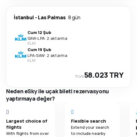
İstanbul
-
Las Palmas
8 gün
Cum 12 Şub
SAW
-
LPA
·
2 aktarma
KLM
Cum 19 Şub
LPA
-
SAW
·
2 aktarma
KLM
58.023 TRY
from
Neden eSky ile uçak bileti rezervasyonu
yaptırmaya değer?
Largest choice of
Flexible search
flights
Extend your search
With flights from over
to include nearby