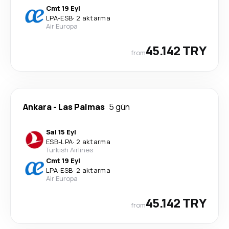
Cmt 19 Eyl
LPA
-
ESB
·
2 aktarma
Air Europa
45.142 TRY
from
Ankara
-
Las Palmas
5 gün
Sal 15 Eyl
ESB
-
LPA
·
2 aktarma
Turkish Airlines
Cmt 19 Eyl
LPA
-
ESB
·
2 aktarma
Air Europa
45.142 TRY
from