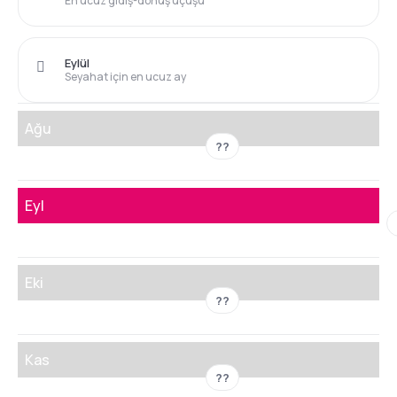
En ucuz gidiş-dönüş uçuşu
Eylül
Seyahat için en ucuz ay
Ağu
??
Eyl
Eki
??
Kas
??