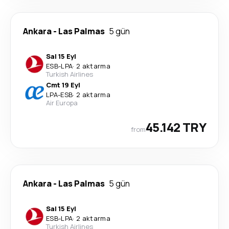
Ankara
-
Las Palmas
5 gün
Sal 15 Eyl
ESB
-
LPA
·
2 aktarma
Turkish Airlines
Cmt 19 Eyl
LPA
-
ESB
·
2 aktarma
Air Europa
45.142 TRY
from
Ankara
-
Las Palmas
5 gün
Sal 15 Eyl
ESB
-
LPA
·
2 aktarma
Turkish Airlines