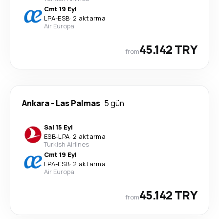
Cmt 19 Eyl
LPA
-
ESB
·
2 aktarma
Air Europa
45.142 TRY
from
Ankara
-
Las Palmas
5 gün
Sal 15 Eyl
ESB
-
LPA
·
2 aktarma
Turkish Airlines
Cmt 19 Eyl
LPA
-
ESB
·
2 aktarma
Air Europa
45.142 TRY
from