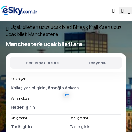
Uçak bileti
en ucuz uçak bileti Birleşik Krallık'a
en ucuz
uçak bileti Manchester'e
Manchester'e uçak bileti ara
Her iki şekilde de
Tek yönlü
Kalkış yeri
Varış noktası
Gidiş tarihi
Dönüş tarihi