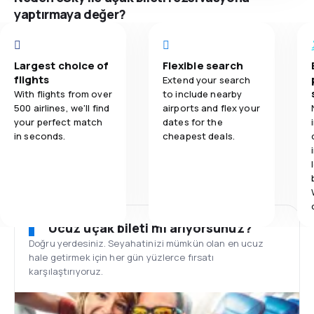
yaptırmaya değer?
Largest choice of
Flexible search
flights
Extend your search
With flights from over
to include nearby
500 airlines, we'll find
airports and flex your
your perfect match
dates for the
in seconds.
cheapest deals.
Ucuz uçak bileti mi arıyorsunuz?
Doğru yerdesiniz. Seyahatinizi mümkün olan en ucuz
hale getirmek için her gün yüzlerce fırsatı
karşılaştırıyoruz.