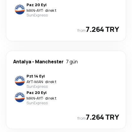
Paz 20 Eyl
MAN
-
AYT
·
direkt
SunExpress
7.264 TRY
from
Antalya
-
Manchester
7 gün
Pzt 14 Eyl
AYT
-
MAN
·
direkt
SunExpress
Paz 20 Eyl
MAN
-
AYT
·
direkt
SunExpress
7.264 TRY
from