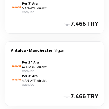
Per 31 Ara
MAN
-
AYT
·
direkt
easyJet
7.466 TRY
from
Antalya
-
Manchester
8 gün
Per 24 Ara
AYT
-
MAN
·
direkt
easyJet
Per 31 Ara
MAN
-
AYT
·
direkt
easyJet
7.466 TRY
from