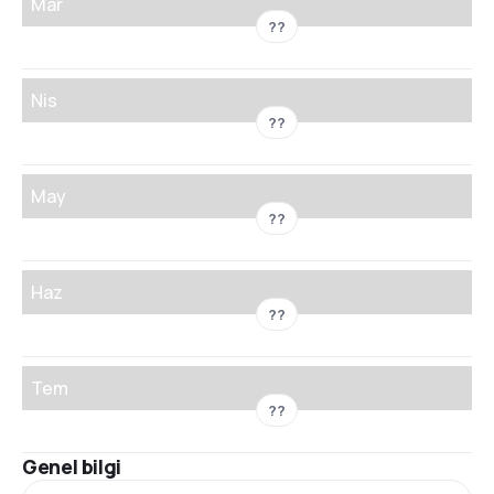
Mar
??
Nis
??
May
??
Haz
??
Tem
??
Genel bilgi