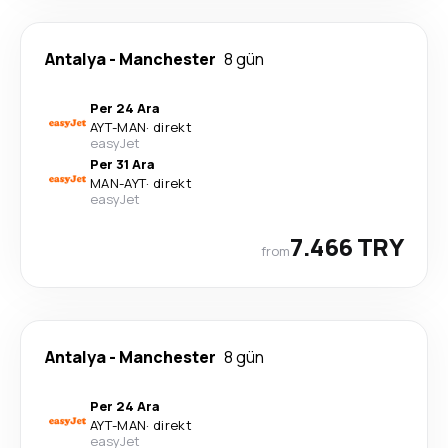
Antalya
-
Manchester
8 gün
Per 24 Ara
AYT
-
MAN
·
direkt
easyJet
Per 31 Ara
MAN
-
AYT
·
direkt
easyJet
7.466 TRY
from
Antalya
-
Manchester
8 gün
Per 24 Ara
AYT
-
MAN
·
direkt
easyJet