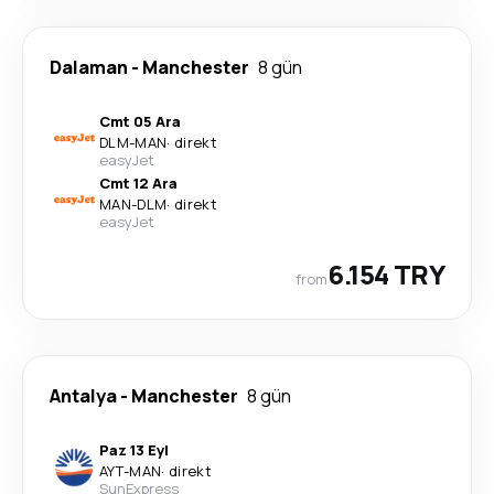
Dalaman
-
Manchester
8 gün
Cmt 05 Ara
DLM
-
MAN
·
direkt
easyJet
Cmt 12 Ara
MAN
-
DLM
·
direkt
easyJet
6.154 TRY
from
Antalya
-
Manchester
8 gün
Paz 13 Eyl
AYT
-
MAN
·
direkt
SunExpress