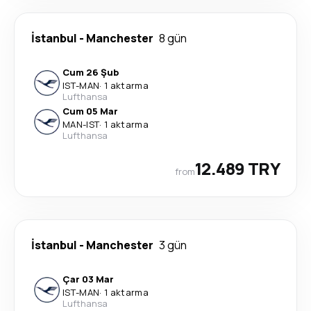
İstanbul
-
Manchester
8 gün
Cum 26 Şub
IST
-
MAN
·
1 aktarma
Lufthansa
Cum 05 Mar
MAN
-
IST
·
1 aktarma
Lufthansa
12.489 TRY
from
İstanbul
-
Manchester
3 gün
Çar 03 Mar
IST
-
MAN
·
1 aktarma
Lufthansa