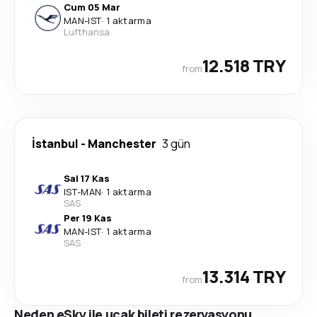
Cum 05 Mar
MAN
-
IST
·
1 aktarma
Lufthansa
12.518 TRY
from
İstanbul
-
Manchester
3 gün
Sal 17 Kas
IST
-
MAN
·
1 aktarma
SAS
Per 19 Kas
MAN
-
IST
·
1 aktarma
SAS
13.314 TRY
from
Neden eSky ile uçak bileti rezervasyonu