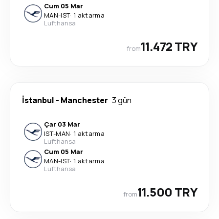
Cum 05 Mar
MAN
-
IST
·
1 aktarma
Lufthansa
11.472 TRY
from
İstanbul
-
Manchester
3 gün
Çar 03 Mar
IST
-
MAN
·
1 aktarma
Lufthansa
Cum 05 Mar
MAN
-
IST
·
1 aktarma
Lufthansa
11.500 TRY
from