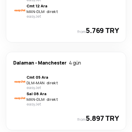
Cmt 12 Ara
MAN
-
DLM
·
direkt
easyJet
5.769 TRY
from
Dalaman
-
Manchester
4 gün
Cmt 05 Ara
DLM
-
MAN
·
direkt
easyJet
Sal 08 Ara
MAN
-
DLM
·
direkt
easyJet
5.897 TRY
from