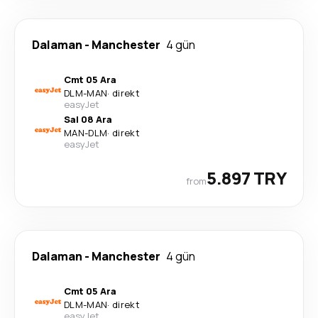
Dalaman
-
Manchester
4 gün
Cmt 05 Ara
DLM
-
MAN
·
direkt
easyJet
Sal 08 Ara
MAN
-
DLM
·
direkt
easyJet
5.897 TRY
from
Dalaman
-
Manchester
4 gün
Cmt 05 Ara
DLM
-
MAN
·
direkt
easyJet