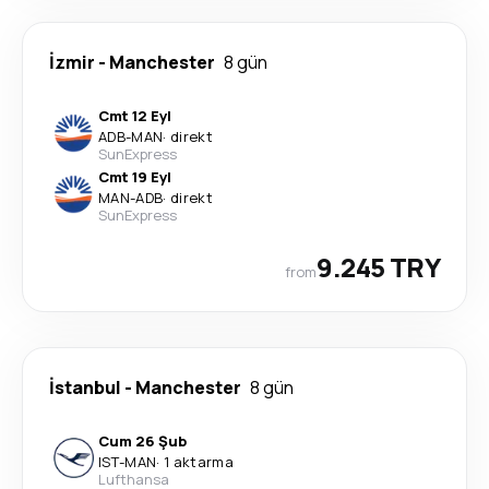
İzmir
-
Manchester
8 gün
Cmt 12 Eyl
ADB
-
MAN
·
direkt
SunExpress
Cmt 19 Eyl
MAN
-
ADB
·
direkt
SunExpress
9.245 TRY
from
İstanbul
-
Manchester
8 gün
Cum 26 Şub
IST
-
MAN
·
1 aktarma
Lufthansa