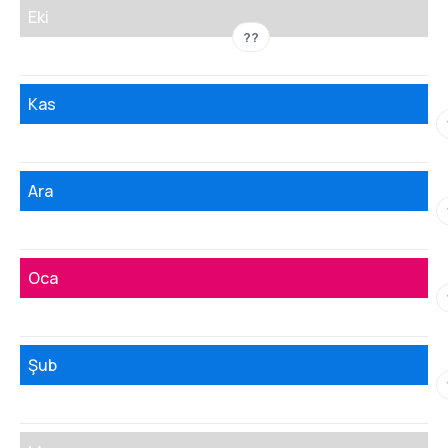
Eki
??
Kas
Ara
Oca
Şub