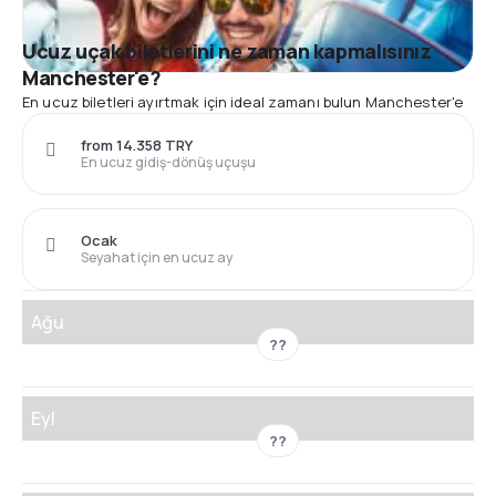
Ucuz uçak biletlerini ne zaman kapmalısınız
Manchester'e?
En ucuz biletleri ayırtmak için ideal zamanı bulun Manchester'e
from 14.358 TRY
En ucuz gidiş-dönüş uçuşu
Ocak
Seyahat için en ucuz ay
Ağu
??
Eyl
??