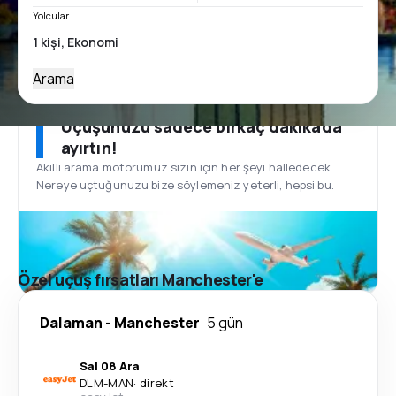
Yolcular
Arama
Uçuşunuzu sadece birkaç dakikada
ayırtın!
Akıllı arama motorumuz sizin için her şeyi halledecek.
Nereye uçtuğunuzu bize söylemeniz yeterli, hepsi bu.
Özel uçuş fırsatları Manchester'e
Dalaman
-
Manchester
5 gün
Sal 08 Ara
DLM
-
MAN
·
direkt