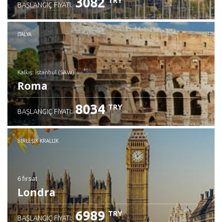
3082
TRY
BAŞLANGIÇ FIYATI:
İTALYA
Kalkış: İstanbul (SAW)
Roma
8034
TRY
BAŞLANGIÇ FIYATI:
İncele
BIRLEŞIK KRALLIK
6 fırsat
Londra
6989
TRY
BAŞLANGIÇ FIYATI: