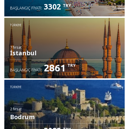
3302
TRY
BAŞLANGIÇ FIYATI:
TÜRKIYE
7 fırsat
İstanbul
2861
TRY
BAŞLANGIÇ FIYATI:
TÜRKIYE
2 fırsat
Bodrum