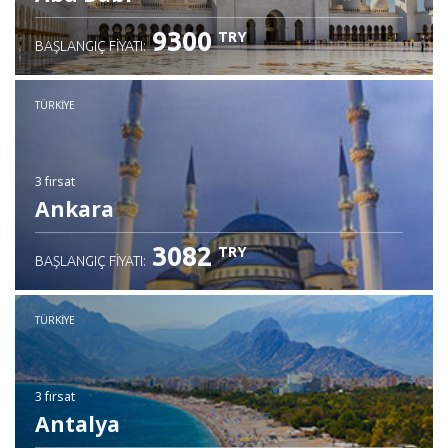
9300
TRY
BAŞLANGIÇ FIYATI:
TÜRKIYE
3 fırsat
Ankara
3082
TRY
BAŞLANGIÇ FIYATI:
TÜRKIYE
3 fırsat
Antalya