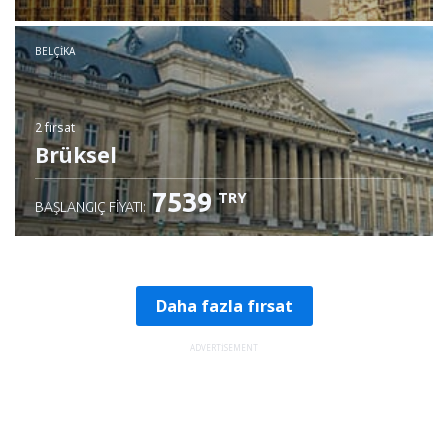
BELÇIKA
2 fırsat
Brüksel
7539
TRY
BAŞLANGIÇ FIYATI:
Daha fazla fırsat
ADVERTISEMENT