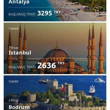
Antalya
3295
TRY
BAŞLANGIÇ FIYATI:
TÜRKIYE
7 fırsat
İstanbul
2636
TRY
BAŞLANGIÇ FIYATI:
TÜRKIYE
2 fırsat
Bodrum