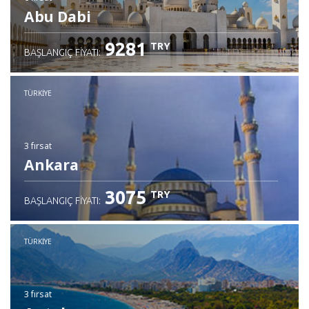
Abu Dabi
9281
TRY
BAŞLANGIÇ FIYATI:
TÜRKIYE
3 fırsat
Ankara
3075
TRY
BAŞLANGIÇ FIYATI:
TÜRKIYE
3 fırsat