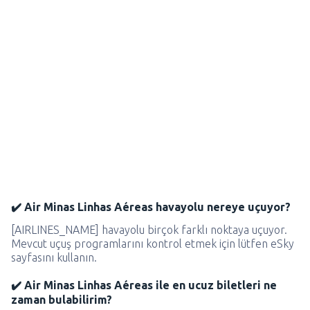
✔️ Air Minas Linhas Aéreas havayolu nereye uçuyor?
[AIRLINES_NAME] havayolu birçok farklı noktaya uçuyor.
Mevcut uçuş programlarını kontrol etmek için lütfen eSky
sayfasını kullanın.
✔️ Air Minas Linhas Aéreas ile en ucuz biletleri ne
zaman bulabilirim?