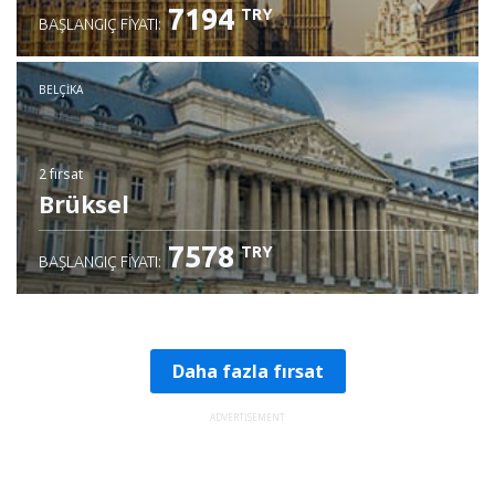
7194
TRY
BAŞLANGIÇ FIYATI:
BELÇIKA
2 fırsat
Brüksel
7578
TRY
BAŞLANGIÇ FIYATI:
Daha fazla fırsat
ADVERTISEMENT