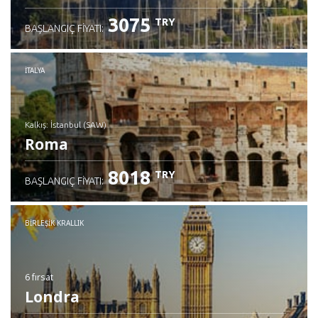
3075
TRY
BAŞLANGIÇ FIYATI:
İTALYA
Kalkış: İstanbul (SAW)
Roma
8018
TRY
BAŞLANGIÇ FIYATI:
İncele
BIRLEŞIK KRALLIK
6 fırsat
Londra