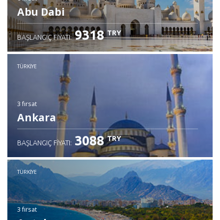
Abu Dabi
9318
TRY
BAŞLANGIÇ FIYATI:
TÜRKIYE
3 fırsat
Ankara
3088
TRY
BAŞLANGIÇ FIYATI:
TÜRKIYE
3 fırsat