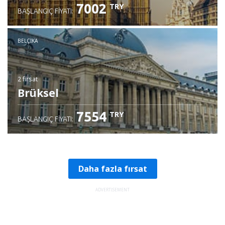
7002
TRY
BAŞLANGIÇ FIYATI:
BELÇIKA
2 fırsat
Brüksel
7554
TRY
BAŞLANGIÇ FIYATI:
Daha fazla fırsat
ADVERTISEMENT