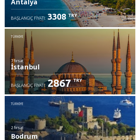
Antalya
3308
TRY
BAŞLANGIÇ FIYATI:
TÜRKIYE
7 fırsat
İstanbul
2867
TRY
BAŞLANGIÇ FIYATI:
TÜRKIYE
2 fırsat
Bodrum