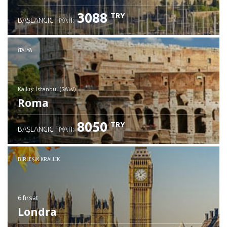
3088
TRY
BAŞLANGIÇ FIYATI:
İTALYA
Kalkış: İstanbul (SAW)
Roma
8050
TRY
BAŞLANGIÇ FIYATI:
İncele
BIRLEŞIK KRALLIK
6 fırsat
Londra