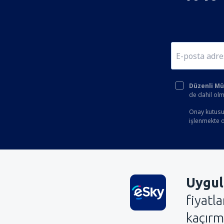
Düzenli Müşt
de dahil olm
Onay kutusun
işlenmekte ol
Uygul
fiyatl
kaçırm