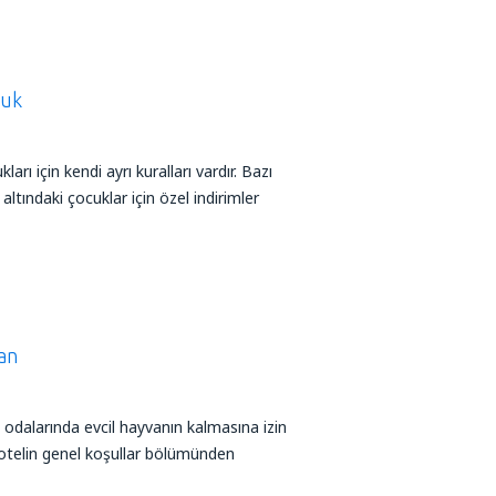
nuk
arı için kendi ayrı kuralları vardır. Bazı
ın altındaki çocuklar için özel indirimler
an
 odalarında evcil hayvanın kalmasına izin
gili otelin genel koşullar bölümünden