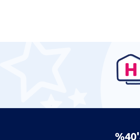
%40'a