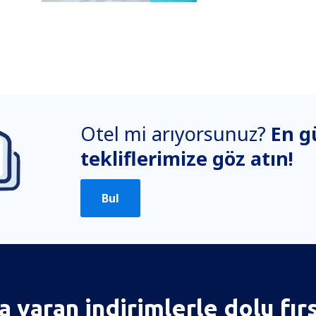
Otel mi arıyorsunuz?
En g
tekliflerimize göz atın!
Bul
 varan indirimlerle dolu fır