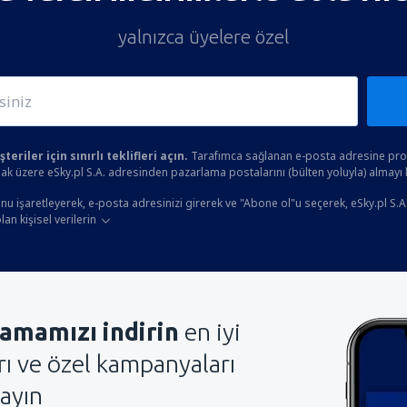
yalnızca üyelere özel
eriler için sınırlı teklifleri açın.
Tarafımca sağlanan e-posta adresine prom
ak üzere eSky.pl S.A. adresinden pazarlama postalarını (bülten yoluyla) almayı
u işaretleyerek, e-posta adresinizi girerek ve "Abone ol"u seçerek, eSky.pl S.A
an kişisel verilerin
amamızı indirin
en iyi
arı ve özel kampanyaları
ayın