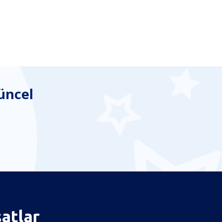
üncel
satlar