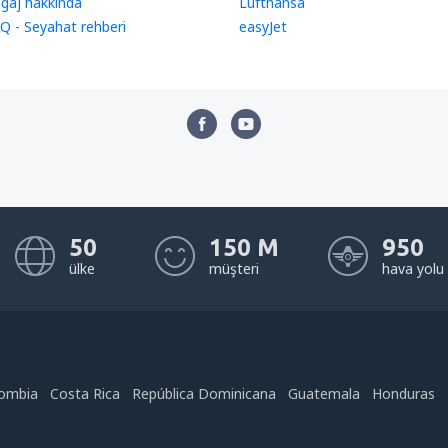
gaj hakkında
Lufthansa
Q - Seyahat rehberi
easyJet
50
150 M
950
ülke
müşteri
hava yolu
ombia
Costa Rica
República Dominicana
Guatemala
Honduras