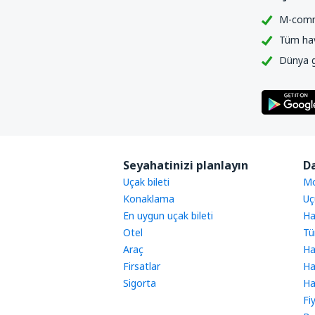
M-comme
Tüm hava
Dünya ge
Seyahatinizi planlayın
Da
Uçak bileti
Mo
Konaklama
Uç
En uygun uçak bileti
Ha
Otel
Tü
Araç
Ha
Firsatlar
Ha
Sigorta
Ha
Fi