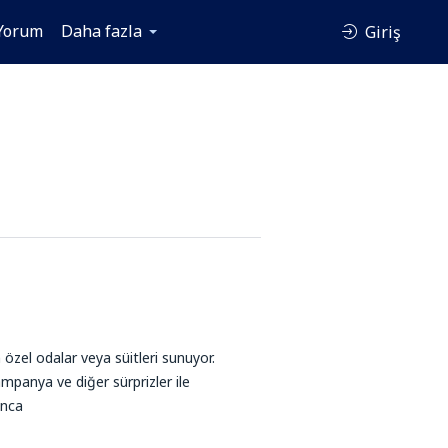
Yorum
Daha fazla
Giriş
n özel odalar veya süitleri sunuyor.
ampanya ve diğer sürprizler ile
Anca