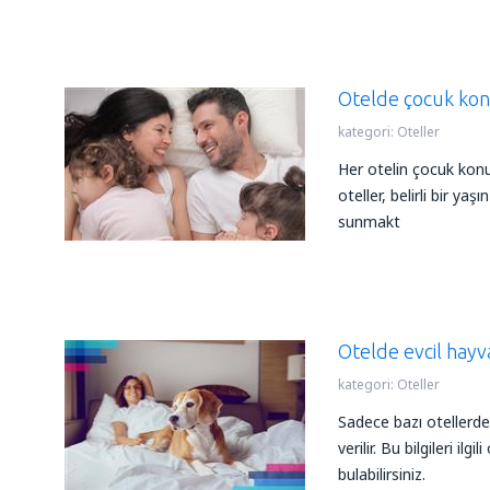
Otelde çocuk ko
kategori:
Oteller
Her otelin çocuk konukl
oteller, belirli bir yaş
sunmakt
Otelde evcil hayv
kategori:
Oteller
Sadece bazı otellerde
verilir. Bu bilgileri il
bulabilirsiniz.