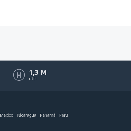
1,3 M
otel
México
Nicaragua
Panamá
Perú