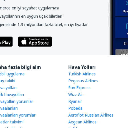
rce en iyi seyahat uygulaması
yollarının en uygun uçak biletleri
nelinde 1,3 milyondan fazla otel, en iyi fiyatlar
ha fazla bilgi alın
Hava Yolları
bil uygulama
Turkish Airlines
uş takibi
Pegasus Airlines
va yolları
Sun Express
rk havayolları
Wizz Air
vayolları yorumlar
Ryanair
vaalanları
Pobeda
vaalanları yorumlar
Aeroflot Russian Airlines
yatlar takvimi
Aegean Airlines