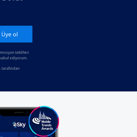
Üye ol
osyon teklifleri
 kabul ediyorum.
. tarafından