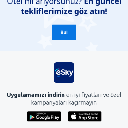
Otel mi arıyorsunuz?
En güncel
Yanlış bilgi içeriyor
tekliflerimize göz atın!
Konun ayrıntılarını içermiyor.
Çok uzun
Gönder
Bul
Uygulamamızı indirin
en iyi fiyatları ve özel
kampanyaları kaçırmayın