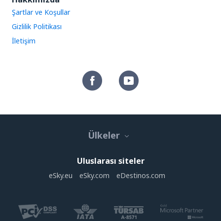
Şartlar ve Koşullar
Gizlilik Politikası
İletişim
Ülkeler
Uluslarası siteler
eSky.eu
eSky.com
eDestinos.com