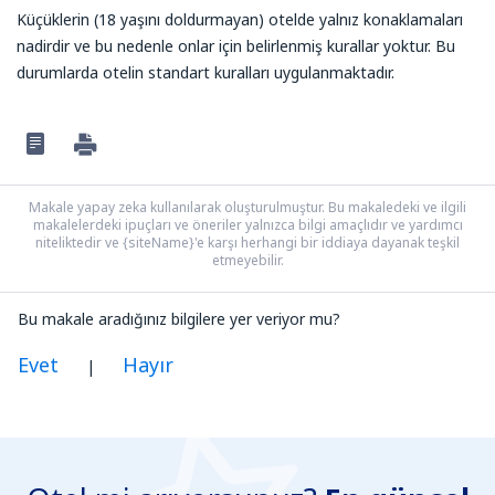
Küçüklerin (18 yaşını doldurmayan) otelde yalnız konaklamaları
nadirdir ve bu nedenle onlar için belirlenmiş kurallar yoktur. Bu
durumlarda otelin standart kuralları uygulanmaktadır.
Makale yapay zeka kullanılarak oluşturulmuştur. Bu makaledeki ve ilgili
makalelerdeki ipuçları ve öneriler yalnızca bilgi amaçlıdır ve yardımcı
niteliktedir ve {siteName}'e karşı herhangi bir iddiaya dayanak teşkil
etmeyebilir.
Bu makale aradığınız bilgilere yer veriyor mu?
Evet
Hayır
|
Benim düşünceme göre bu yazı:
Belirsiz