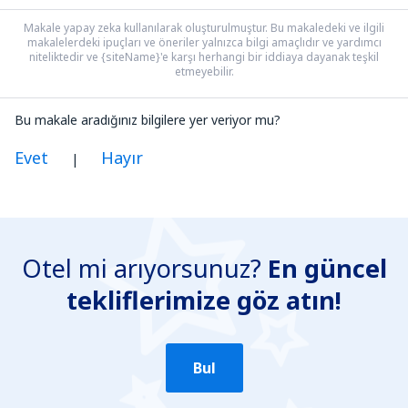
Makale yapay zeka kullanılarak oluşturulmuştur. Bu makaledeki ve ilgili
makalelerdeki ipuçları ve öneriler yalnızca bilgi amaçlıdır ve yardımcı
niteliktedir ve {siteName}'e karşı herhangi bir iddiaya dayanak teşkil
etmeyebilir.
Bu makale aradığınız bilgilere yer veriyor mu?
Evet
Hayır
|
Benim düşünceme göre bu yazı:
Belirsiz
Otel mi arıyorsunuz?
En güncel
Yanlış bilgi içeriyor
tekliflerimize göz atın!
Konun ayrıntılarını içermiyor.
Çok uzun
Gönder
Bul