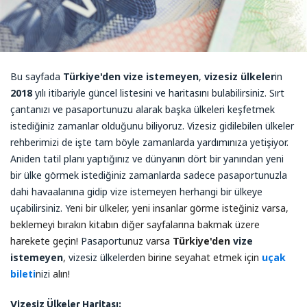
Bu sayfada
Türkiye'den vize istemeyen
,
vizesiz ülkeler
in
2018
yılı itibariyle güncel listesini ve haritasını bulabilirsiniz. Sırt
çantanızı ve pasaportunuzu alarak başka ülkeleri keşfetmek
istediğiniz zamanlar olduğunu biliyoruz. Vizesiz gidilebilen ülkeler
rehberimizi de işte tam böyle zamanlarda yardımınıza yetişiyor.
Aniden tatil planı yaptığınız ve dünyanın dört bir yanından yeni
bir ülke görmek istediğiniz zamanlarda sadece pasaportunuzla
dahi havaalanına gidip vize istemeyen herhangi bir ülkeye
uçabilirsiniz. Y
eni bir ülkeler, yeni insanlar görme isteğiniz varsa,
beklemeyi bırakın kitabın diğer sayfalarına bakmak üzere
harekete geçin!
Pasaport
unuz varsa
Türkiye'den
vize
istemeyen
,
vizesiz ülkeler
den birine seyahat etmek için
uçak
bileti
nizi
alın!
Vizesiz Ülkeler Haritası
: