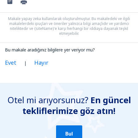
Makale yapay zeka kullanılarak oluşturulmuştur. Bu makaledeki ve ilgili
makalelerdeki ipuçları ve öneriler yalnızca bilgi amaçlıdır ve yardımcı
niteliktedir ve {siteName}'e karşı herhangi bir iddiaya dayanak teşkil
etmeyebilir.
Bu makale aradığınız bilgilere yer veriyor mu?
Evet
Hayır
|
Benim düşünceme göre bu yazı:
Belirsiz
Otel mi arıyorsunuz?
En güncel
Yanlış bilgi içeriyor
tekliflerimize göz atın!
Konun ayrıntılarını içermiyor.
Çok uzun
Gönder
Bul