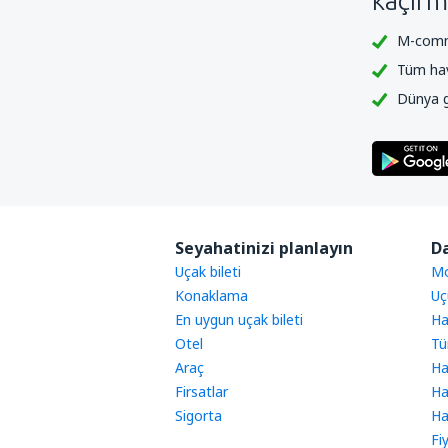
kaçırm
M-comme
Tüm hava
Dünya ge
Seyahatinizi planlayın
Da
Uçak bileti
Mo
Konaklama
Uç
En uygun uçak bileti
Ha
Otel
Tü
Araç
Ha
Firsatlar
Ha
Sigorta
Ha
Fi