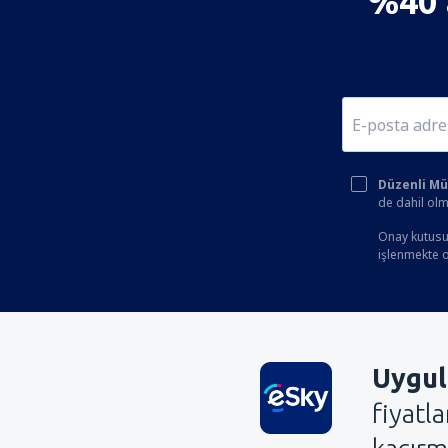
%40'a
Düzenli Müşt
de dahil olm
Onay kutusun
işlenmekte ol
Uygul
fiyatl