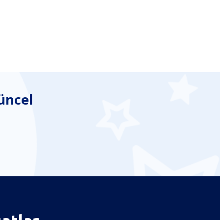
üncel