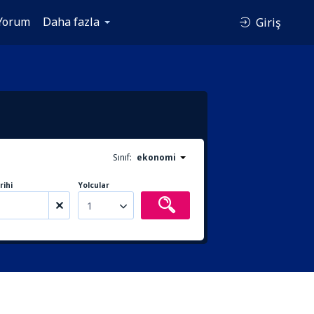
Yorum
Daha fazla
Giriş
Sınıf:
ekonomi
rihi
Yolcular
1