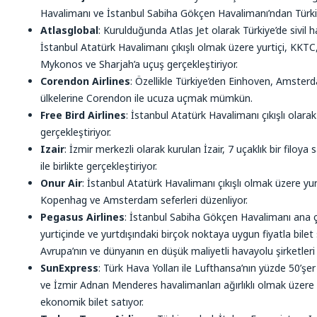
Havalimanı ve İstanbul Sabiha Gökçen Havalimanı’ndan Türkiye’n
Atlasglobal
: Kurulduğunda Atlas Jet olarak Türkiye’de sivil h
İstanbul Atatürk Havalimanı çıkışlı olmak üzere yurtiçi, KKTC
Mykonos ve Sharjah’a uçuş gerçekleştiriyor.
Corendon Airlines
: Özellikle Türkiye’den Einhoven, Amster
ülkelerine Corendon ile ucuza uçmak mümkün.
Free Bird Airlines
: İstanbul Atatürk Havalimanı çıkışlı olara
gerçekleştiriyor.
Izair
: İzmir merkezli olarak kurulan İzair, 7 uçaklık bir filoy
ile birlikte gerçekleştiriyor.
Onur Air
: İstanbul Atatürk Havalimanı çıkışlı olmak üzere yu
Kopenhag ve Amsterdam seferleri düzenliyor.
Pegasus Airlines
: İstanbul Sabiha Gökçen Havalimanı ana ç
yurtiçinde ve yurtdışındaki birçok noktaya uygun fiyatla bilet 
Avrupa’nın ve dünyanın en düşük maliyetli havayolu şirketleri 
SunExpress
: Türk Hava Yolları ile Lufthansa’nın yüzde 50’ş
ve İzmir Adnan Menderes havalimanları ağırlıklı olmak üzere
ekonomik bilet satıyor.