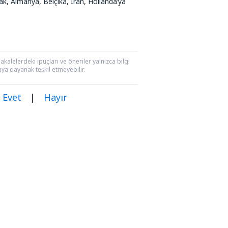
Irak, Almanya, Belçika, İran, Hollanda’ya
kalelerdeki ipuçları ve öneriler yalnızca bilgi
aya dayanak teşkil etmeyebilir.
Evet
|
Hayır