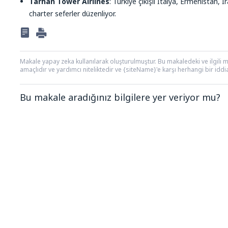
Tarhan Tower Airlines
: Türkiye çıkışlı İtalya, Ermenistan, 
charter seferler düzenliyor.
Makale yapay zeka kullanılarak oluşturulmuştur. Bu makaledeki ve ilgili ma
amaçlıdır ve yardımcı niteliktedir ve {siteName}'e karşı herhangi bir iddi
Bu makale aradığınız bilgilere yer veriyor mu?
Benim düşünceme göre bu yazı:
Belirsiz
Yanlış bilgi içeriyor
Konun ayrıntılarını içermiyor.
Çok uzun
Gönder