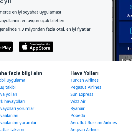
ayın
rce en iyi seyahat uygulaması
yollarının en uygun uçak biletleri
nelinde 1,3 milyondan fazla otel, en iyi fiyatlar
ha fazla bilgi alın
Hava Yolları
bil uygulama
Turkish Airlines
uş takibi
Pegasus Airlines
va yolları
Sun Express
rk havayolları
Wizz Air
vayolları yorumlar
Ryanair
vaalanları
Pobeda
vaalanları yorumlar
Aeroflot Russian Airlines
yatlar takvimi
Aegean Airlines