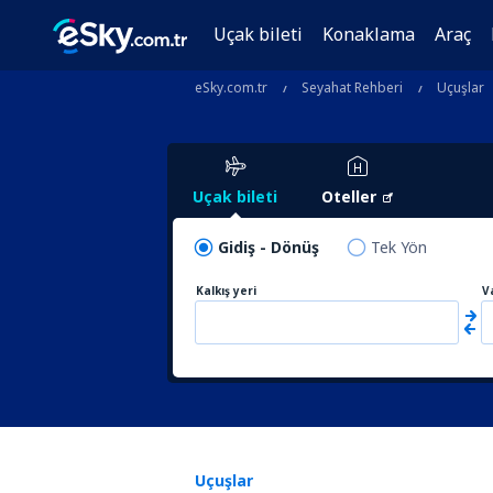
Uçak bileti
Konaklama
Araç
eSky.com.tr
Seyahat Rehberi
Uçuşlar
Uçak bileti
Oteller
Gidiş - Dönüş
Tek Yön
Kalkış yeri
V
Uçuşlar