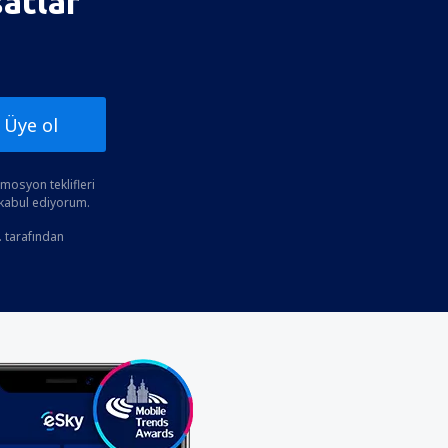
satlar
Üye ol
osyon teklifleri
 kabul ediyorum.
. tarafından