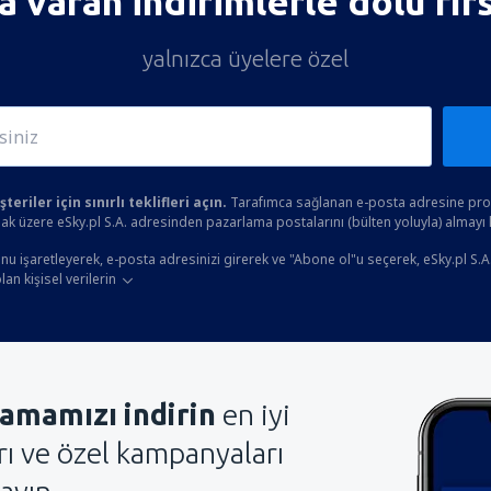
 varan indirimlerle dolu fır
yalnızca üyelere özel
eriler için sınırlı teklifleri açın.
Tarafımca sağlanan e-posta adresine prom
ak üzere eSky.pl S.A. adresinden pazarlama postalarını (bülten yoluyla) almayı
u işaretleyerek, e-posta adresinizi girerek ve "Abone ol"u seçerek, eSky.pl S.A
an kişisel verilerin
amamızı indirin
en iyi
arı ve özel kampanyaları