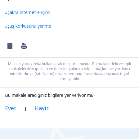
Uçakta internet erişimi
Uçuş korkusunu yenme
Makale yapay zeka kullanılarak oluşturulmuştur. Bu makaledeki ve ilgili
makalelerdeki ipuçları ve öneriler yalnızca bilgi amaçlıdır ve yardımcı
niteliktedir ve {siteName}'e karşı herhangi bir iddiaya dayanak teşkil
etmeyebilir.
Bu makale aradığınız bilgilere yer veriyor mu?
Evet
Hayır
|
Benim düşünceme göre bu yazı:
Belirsiz