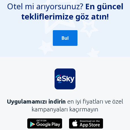
Otel mi arıyorsunuz?
En güncel
Yanlış bilgi içeriyor
tekliflerimize göz atın!
Konun ayrıntılarını içermiyor.
Çok uzun
Gönder
Bul
Uygulamamızı indirin
en iyi fiyatları ve özel
kampanyaları kaçırmayın