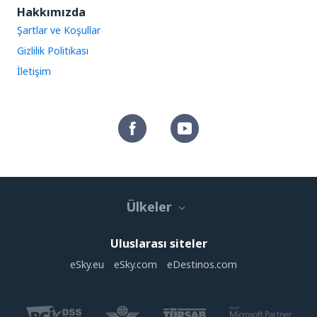
Hakkımızda
Şartlar ve Koşullar
Gizlilik Politikası
İletişim
Ülkeler
Uluslarası siteler
eSky.eu
eSky.com
eDestinos.com