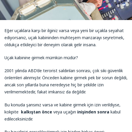
Eğer uçaklara karşı bir ilginiz varsa veya yeni bir uçakla seyahat
ediyorsanız, uçak kabininden muhteşem manzarayı seyretmek,
oldukça etkileyici bir deneyim olarak gelir insana.
Uçak kabinine girmek mümkün müdür?
2001 yılında ABD’de terorist saldırıları sonrası, çok sıkı güvenlik
önlemleri alınmıştır. Önceden kabine girmek pek bir sorun değildi,
ancak son yıllarda buna neredeyse hiç bir şekilde izin
verilmemektedir, fakat imkansız da değildir.
Bu konuda şansınız varsa ve kabine girmek için izin verildiyse,
kokpite
kalkıştan önce
veya uçağın
inişinden sonra
kabul
edileceksinizdir.
Bu hayalinizi gerçekleştirmek için bizden birkaç öneri: