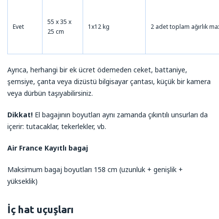
55 x 35 x
Evet
1x12 kg
2 adet toplam ağırlık ma
25 cm
Ayrıca, herhangi bir ek ücret ödemeden ceket, battaniye,
şemsiye, çanta veya dizüstü bilgisayar çantası, küçük bir kamera
veya dürbün taşıyabilirsiniz.
Dikkat!
El bagajının boyutları aynı zamanda çıkıntılı unsurları da
içerir: tutacaklar, tekerlekler, vb.
Air France Kayıtlı bagaj
Maksimum bagaj boyutları 158 cm (uzunluk + genişlik +
yükseklik)
İç hat uçuşları