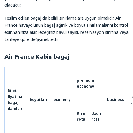
olacaktır.
Teslim edilen bagaj da belirli sınırlamalara uygun olmalıdır. Air
France havayolunun bagaj ağırlık ve boyut sınırlamalarını kontrol
edin.Yanınıza alabileceğiniz bavul sayısı, rezervasyon sınıfına veya
tarifeye göre değişmektedir.
Air France Kabin bagaj
premium
economy
Bilet
fiyatına
l
boyutları
economy
business
bagaj
p
dahildir
Kısa
Uzun
rota
rota