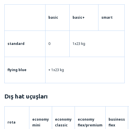
basic
basic+
smart
standard
0
1x23 kg
flying blue
+ 1x23 kg
Dış hat uçuşları
economy
economy
economy
business
rota
mini
classic
flex/premium
flex