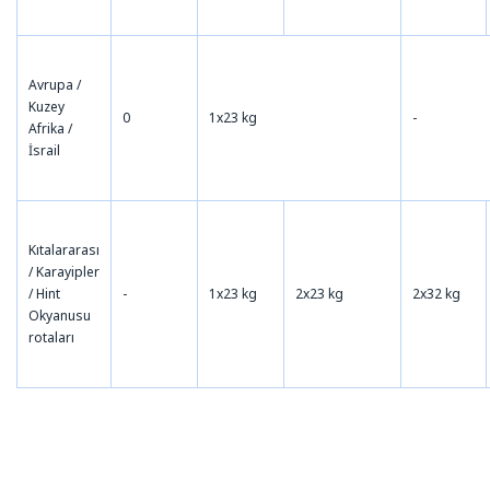
Avrupa /
Kuzey
0
1x23 kg
-
Afrika /
İsrail
Kıtalararası
/ Karayipler
/ Hint
-
1x23 kg
2x23 kg
2x32 kg
Okyanusu
rotaları