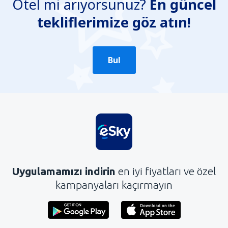
Otel mi arıyorsunuz?
En güncel
Yanlış bilgi içeriyor
tekliflerimize göz atın!
Konun ayrıntılarını içermiyor.
Çok uzun
Gönder
Bul
Uygulamamızı indirin
en iyi fiyatları ve özel
kampanyaları kaçırmayın