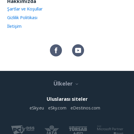
Hakkımızda
Şartlar ve Koşullar
Gizlilik Politikası
İletişim
Ülkeler
Uluslarası siteler
eSky.eu
eSky.com
eDestinos.com