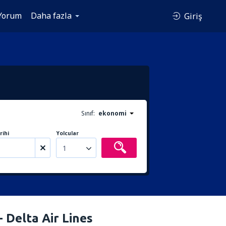
Yorum
Daha fazla
Giriş
Sınıf:
ekonomi
rihi
Yolcular
1
- Delta Air Lines