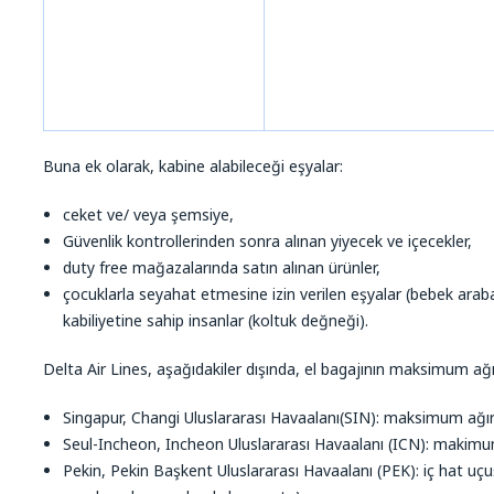
Buna ek olarak, kabine alabileceği eşyalar:
ceket ve/ veya şemsiye,
Güvenlik kontrollerinden sonra alınan yiyecek ve içecekler,
duty free mağazalarında satın alınan ürünler,
çocuklarla seyahat etmesine izin verilen eşyalar (bebek arabas
kabiliyetine sahip insanlar (koltuk değneği).
Delta Air Lines, aşağıdakiler dışında, el bagajının maksimum ağır
Singapur, Changi Uluslararası Havaalanı(SIN): maksimum ağırl
Seul-Incheon, Incheon Uluslararası Havaalanı (ICN): makimum
Pekin, Pekin Başkent Uluslararası Havaalanı (PEK): iç hat uç