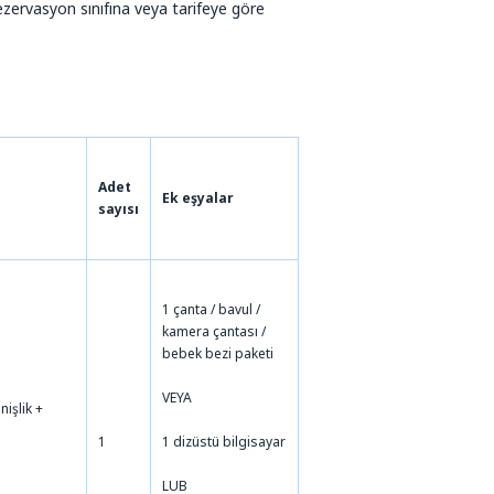
 rezervasyon sınıfına veya tarifeye göre
Adet
Ek eşyalar
sayısı
1 çanta / bavul /
kamera çantası /
bebek bezi paketi
VEYA
işlik +
1
1 dizüstü bilgisayar
LUB