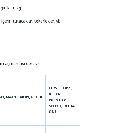
ırlık 10 kg.
içerir: tutacaklar, tekerlekler, vb.
 cm aşmaması gerekir.
FIRST CLASS,
DELTA
Y, MAIN CABIN, DELTA
PREMIUM
SELECT, DELTA
ONE