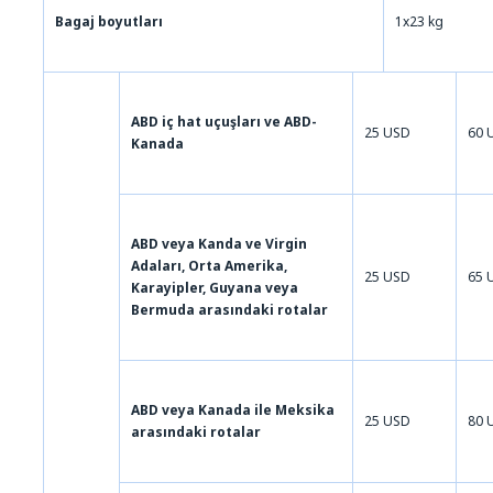
Bagaj boyutları
1x23 kg
ABD iç hat uçuşları ve ABD-
25 USD
60 
Kanada
ABD veya Kanda ve Virgin
Adaları, Orta Amerika,
25 USD
65 
Karayipler, Guyana veya
Bermuda arasındaki rotalar
ABD veya Kanada ile Meksika
25 USD
80 
arasındaki rotalar