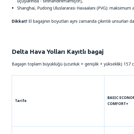
uçuşlarında - sınırlandırılmamıştır),
Shanghai, Pudong Uluslararası Havaalanı (PVG): maksimum ağ
Dikkat!
El bagajının boyutları aynı zamanda çıkıntılı unsurları da 
Delta Hava Yolları Kayıtlı bagaj
Bagajın toplam büyüklüğü (uzunluk + genişlik + yükseklik) 157
BASIC ECONOM
Tarife
COMFORT+