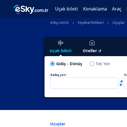
Uçak bileti
Konaklama
Araç
eSky.com.tr
Seyahat Rehberi
Uçuşlar
Uçak bileti
Oteller
Gidiş - Dönüş
Tek Yön
Kalkış yeri
V
Uçuşlar