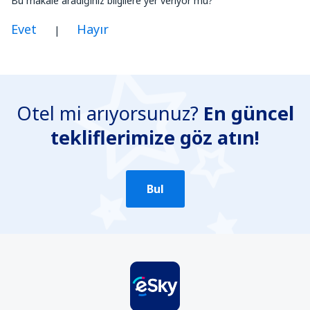
Bu makale aradığınız bilgilere yer veriyor mu?
Evet
Hayır
|
Benim düşünceme göre bu yazı:
Belirsiz
Otel mi arıyorsunuz?
En güncel
Yanlış bilgi içeriyor
tekliflerimize göz atın!
Konun ayrıntılarını içermiyor.
Çok uzun
Gönder
Bul