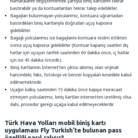
numaralarını değiştirmemek şartıyla biniş kartlarını tekrar
bastırabilir ya da kontuarlardan tekrar talep edebilirler.
Bagajları bulunmayan yolcularımız, kontuara uğramadan
bastırdıkları biniş kartlarıyla doğrudan uçuş kapısına
gidebilirler.
Bagajlı yolcularımız ise bagajlarını kontuara teslim ettikten
sonra uçuş kapısına gidebilirler (Kontuar kapanış saatleri dış
hatlar için uçuşun tarifeli saatinden 60 dakika önce, iç hatlar
için ise 45 dakika öncedir.).
Biniş kartlarının İnternet’ten çıktısı alınmış olan orijinali
haricindeki; faks, fotokopi ve benzer kopyaları kesinlikle kabul
edilmemektedir.
Uçağın kalkış saatinden 15 dakika önce kapıya müracaat
etmeyen yolcularımız, biniş kartları internetten üretilmiş olsa
dahi, prosedür gereği uçağa kabul edilmeyeceklerdir.
Türk Hava Yolları mobil biniş kartı
uygulaması Fly Turkish’te bulunan pass
özelliği nasıl çalışır?