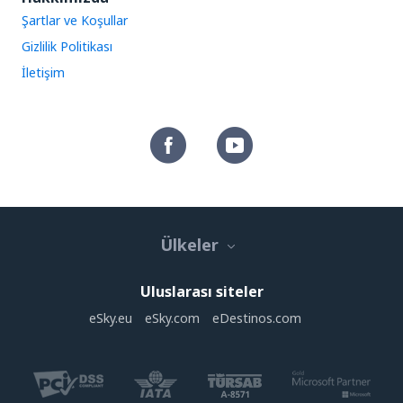
Şartlar ve Koşullar
Gizlilik Politikası
İletişim
Ülkeler
Uluslarası siteler
eSky.eu
eSky.com
eDestinos.com