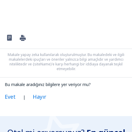
Makale yapay zeka kullanılarak oluşturulmuştur. Bu makaledeki ve ilgili
makalelerdeki ipuçları ve öneriler yalnızca bilgi amaçlıdır ve yardımcı
niteliktedir ve {siteName}'e karşı herhangi bir iddiaya dayanak teşkil
etmeyebilir.
Bu makale aradığınız bilgilere yer veriyor mu?
Evet
Hayır
|
Benim düşünceme göre bu yazı:
Belirsiz
Yanlış bilgi içeriyor