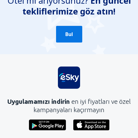
Otel mi arıyorsunuz?
En güncel
tekliflerimize göz atın!
Konun ayrıntılarını içermiyor.
Çok uzun
Gönder
Bul
Uygulamamızı indirin
en iyi fiyatları ve özel
kampanyaları kaçırmayın