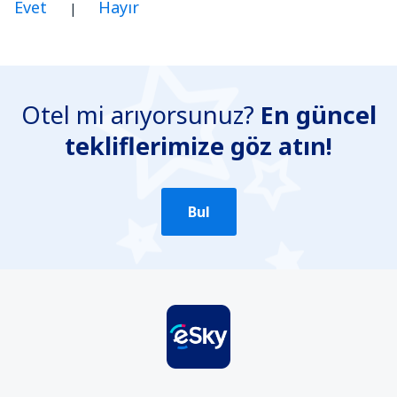
Evet
Hayır
|
Benim düşünceme göre bu yazı:
Belirsiz
Otel mi arıyorsunuz?
En güncel
Yanlış bilgi içeriyor
tekliflerimize göz atın!
Konun ayrıntılarını içermiyor.
Çok uzun
Gönder
Bul