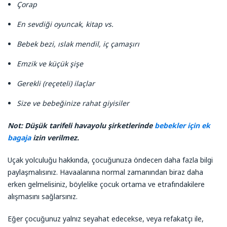
Çorap
En sevdiği oyuncak, kitap vs.
Bebek bezi, ıslak mendil, iç çamaşırı
Emzik ve küçük şişe
Gerekli (reçeteli) ilaçlar
Size ve bebeğinize rahat giyisiler
Not: Düşük tarifeli havayolu şirketlerinde
bebekler için ek
bagaja
izin verilmez.
Uçak yolculuğu hakkında, çocuğunuza öndecen daha fazla bilgi
paylaşmalısınız. Havaalanına normal zamanından biraz daha
erken gelmelisiniz, böylelike çocuk ortama ve etrafındakilere
alışmasını sağlarsınız.
Eğer çocuğunuz yalnız seyahat edecekse, veya refakatçı ile,