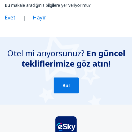
Bu makale aradığınız bilgilere yer veriyor mu?
Evet
Hayır
|
Benim düşünceme göre bu yazı:
Belirsiz
Otel mi arıyorsunuz?
En güncel
Yanlış bilgi içeriyor
tekliflerimize göz atın!
Konun ayrıntılarını içermiyor.
Çok uzun
Gönder
Bul