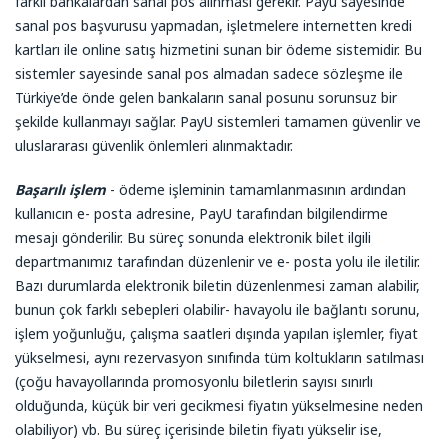
farklı bankalardan sanal pos alınması gerekir. Payu sayesinde
sanal pos başvurusu yapmadan, işletmelere internetten kredi
kartları ile online satış hizmetini sunan bir ödeme sistemidir. Bu
sistemler sayesinde sanal pos almadan sadece sözleşme ile
Türkiye’de önde gelen bankaların sanal posunu sorunsuz bir
şekilde kullanmayı sağlar. PayU sistemleri tamamen güvenlir ve
uluslararası güvenlik önlemleri alınmaktadır.
Başarılı işlem
- ödeme işleminin tamamlanmasının ardından
kullanıcın e- posta adresine, PayU tarafından bilgilendirme
mesajı gönderilir. Bu süreç sonunda elektronik bilet ilgili
departmanımız tarafından düzenlenir ve e- posta yolu ile iletilir.
Bazı durumlarda elektronik biletin düzenlenmesi zaman alabilir,
bunun çok farklı sebepleri olabilir- havayolu ile bağlantı sorunu,
işlem yoğunluğu, çalışma saatleri dışında yapılan işlemler, fiyat
yükselmesi, aynı rezervasyon sınıfında tüm koltukların satılması
(çoğu havayollarında promosyonlu biletlerin sayısı sınırlı
olduğunda, küçük bir veri gecikmesi fiyatın yükselmesine neden
olabiliyor) vb. Bu süreç içerisinde biletin fiyatı yükselir ise,