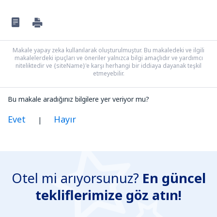
Makale yapay zeka kullanılarak oluşturulmuştur. Bu makaledeki ve ilgili
makalelerdeki ipuçları ve öneriler yalnızca bilgi amaçlıdır ve yardımcı
niteliktedir ve {siteName}'e karşı herhangi bir iddiaya dayanak teşkil
etmeyebilir.
Bu makale aradığınız bilgilere yer veriyor mu?
Evet
Hayır
|
Benim düşünceme göre bu yazı:
Belirsiz
Otel mi arıyorsunuz?
En güncel
Yanlış bilgi içeriyor
tekliflerimize göz atın!
Konun ayrıntılarını içermiyor.
Çok uzun